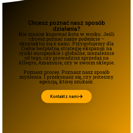
Chcesz poznać nasz sposób
działania?
Nie musisz kupować kota w worku. Jeśli
chcesz poznać nasze podejście –
skontaktuj się z nami. Przygotujemy dla
Ciebie bezpłatną strategię ekspansji na
rynki europejskie i globalne, niezależnie
od tego, czy prowadzisz sprzedaż na
Allegro, Amazonie, czy w swoim sklepie.
Poznasz proces. Poznasz nasz sposób
myślenia. I przekonasz się, czy jesteśmy
agencją, której szukasz.
Kontakt z.nami