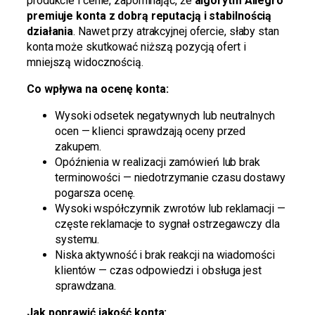
produkcie i cenie, zapominając, że
algorytm Allegro
premiuje konta z dobrą reputacją i stabilnością
działania
. Nawet przy atrakcyjnej ofercie, słaby stan
konta może skutkować niższą pozycją ofert i
mniejszą widocznością.
Co wpływa na ocenę konta:
Wysoki odsetek negatywnych lub neutralnych
ocen — klienci sprawdzają oceny przed
zakupem.
Opóźnienia w realizacji zamówień lub brak
terminowości — niedotrzymanie czasu dostawy
pogarsza ocenę.
Wysoki współczynnik zwrotów lub reklamacji —
częste reklamacje to sygnał ostrzegawczy dla
systemu.
Niska aktywność i brak reakcji na wiadomości
klientów — czas odpowiedzi i obsługa jest
sprawdzana.
Jak poprawić jakość konta: