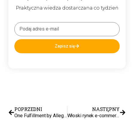
Praktyczna wiedza dostarczana co tydzień
Zapisz się
POPRZEDNI
NASTĘPNY
One Fulfillment by Allegro – kompleksowy przewodnik dla sprzedawców
Włoski rynek e-commerce – jak wejść ze sprzedażą do Włoszech?