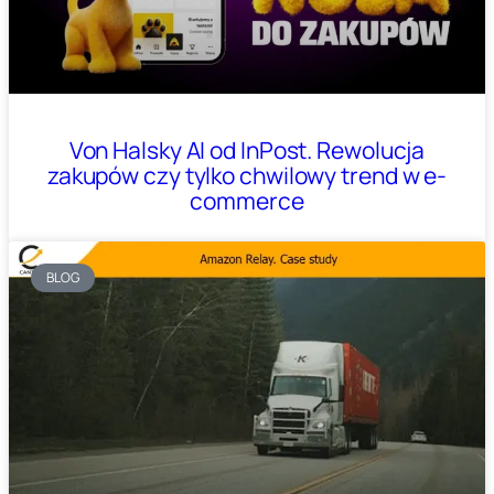
Von Halsky AI od InPost. Rewolucja
zakupów czy tylko chwilowy trend w e-
commerce
BLOG