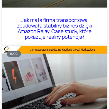
Jak mała firma transportowa
zbudowała stabilny biznes dzięki
Amazon Relay. Case study, które
pokazuje realny potencjał
BLOG