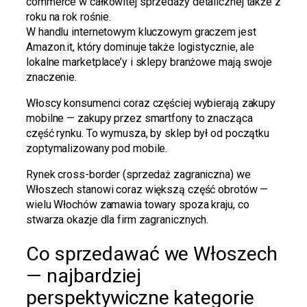
commerce w całkowitej sprzedaży detalicznej także z
roku na rok rośnie.
W handlu internetowym kluczowym graczem jest
Amazon.it, który dominuje także logistycznie, ale
lokalne marketplace’y i sklepy branżowe mają swoje
znaczenie.
Włoscy konsumenci coraz częściej wybierają zakupy
mobilne — zakupy przez smartfony to znacząca
część rynku. To wymusza, by sklep był od początku
zoptymalizowany pod mobile.
Rynek cross-border (sprzedaż zagraniczna) we
Włoszech stanowi coraz większą część obrotów —
wielu Włochów zamawia towary spoza kraju, co
stwarza okazje dla firm zagranicznych.
Co sprzedawać we Włoszech
— najbardziej
perspektywiczne kategorie