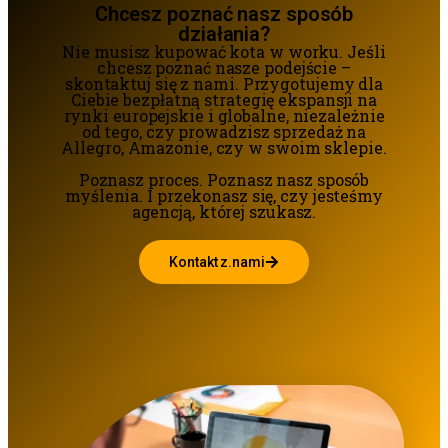
Chcesz poznać nasz sposób
działania?
Nie musisz kupować kota w worku. Jeśli
chcesz poznać nasze podejście –
skontaktuj się z nami. Przygotujemy dla
Ciebie bezpłatną strategię ekspansji na
rynki europejskie i globalne, niezależnie
od tego, czy prowadzisz sprzedaż na
Allegro, Amazonie, czy w swoim sklepie.
Poznasz proces. Poznasz nasz sposób
myślenia. I przekonasz się, czy jesteśmy
agencją, której szukasz.
Kontakt z.nami