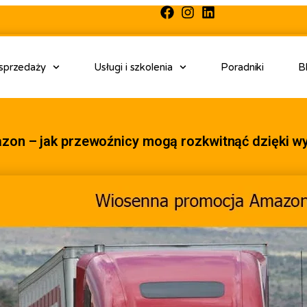
 sprzedaży
Usługi i szkolenia
Poradniki
B
on – jak przewoźnicy mogą rozkwitnąć dzięki wyd