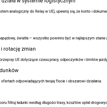
że działa w systemie logistycznym
ystem analogiczny do Relay w UE), upewnij się, że konto i dokume
d napędowy, światła — wszystko powinno być w najlepszym stani
i rotację zmian
przepisy UE dotyczące czasu pracy, odpoczynków i limitów jazdy
 ładunków
ofertach odpowiadających twojej flocie i obszarowi działania.
boru filtruj ładunki według długości trasy, kosztów opłat drogo