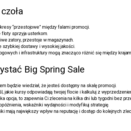
 czoła
resy “przestojowe” między falami promocji.
floty sprzyja usterkom.
iwe zatory, przestoje w magazynach.
 szybkiej dostawy i wysokiej jakości.
rogowych i infrastruktury mogą znacząco różnić się między krajam
stać Big Spring Sale
m będzie wiedział, że jesteś dostępny na skalę promocji.
l, jakie kursy odpowiadają twojej flocie i kalkuluj z wyprzedzenie
taka opcja, to zapewnia Ci zlecenia na kilka dni lub tygodni bez prz
opóźnienia, wskaźniki wydajności i modyfikuj strategię.
ki mają największy wpływ na reputację i dostęp do kolejnych zle