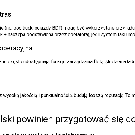
tras
e (np. box truck, pojazdy BDF) mogą być wykorzystane przy ład
ik + naczepa podstawiona przez operatora), jeśli system taki umo
 operacyjna
ne często udostępniają funkcje zarządzania flotą, śledzenia ł
a z wysoką jakością i punktualnością, budują lepszą reputację. To
lski powinien przygotować się do