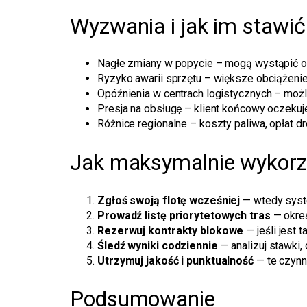
Wyzwania i jak im stawić
Nagłe zmiany w popycie – mogą wystąpić ok
Ryzyko awarii sprzętu – większe obciążenie 
Opóźnienia w centrach logistycznych – możl
Presja na obsługę – klient końcowy oczekuje
Różnice regionalne – koszty paliwa, opłat d
Jak maksymalnie wykorzy
Zgłoś swoją flotę wcześniej
— wtedy syste
Prowadź listę priorytetowych tras
— okreś
Rezerwuj kontrakty blokowe
— jeśli jest 
Śledź wyniki codziennie
— analizuj stawki, 
Utrzymuj jakość i punktualność
— te czynni
Podsumowanie