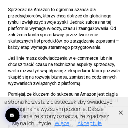
Sprzedaż na Amazon to ogromna szansa dla
przedsiębiorców, którzy chcą dotrzeć do globalnego
rynku i zwiększyć swoje zyski. Jednak sukces na tej
platformie wymaga wiedzy, czasu i zaangażowania. Od
założenia konta sprzedawcy, przez tworzenie
skutecznych list produktów, po zarządzanie zapasami –
każdy etap wymaga starannego przygotowania.
Jeśli nie masz doświadczenia w e-commerce lub nie
chcesz tracić czasu na techniczne aspekty sprzedaży,
warto rozważyć współpracę z ekspertami. która pozwala
skupić się na rozwoju biznesu, zamiast na codziennych
wyzwaniach związanych z platformą.
Pamiętaj, że kluczem do sukcesu na Amazon jest ciągła
optymalizacja, dostosowywanie się do wymagań rynku i
Ta strona korzysta z ciasteczek aby świadczyć
dbałość o zadowolenie klientów. Niezależnie od tego,
usługi na najwyższym poziomie. Dalsze
czy zdecydujesz się na samodzielne prowadzenie
korzystanie ze strony oznacza, że zgadzasz
sklepu, czy skorzystasz z pomocy specjalistów, ważne
się na ich użycie.
Więcej
Akceptuje
jest, aby działać strategicznie i konsekwentnie.