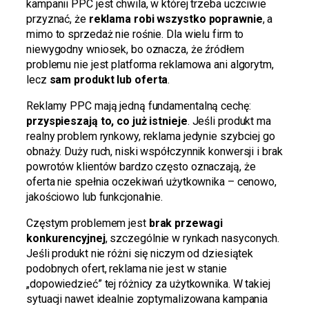
kampanii PPC jest chwila, w której trzeba uczciwie
przyznać, że
reklama robi wszystko poprawnie
, a
mimo to sprzedaż nie rośnie. Dla wielu firm to
niewygodny wniosek, bo oznacza, że źródłem
problemu nie jest platforma reklamowa ani algorytm,
lecz
sam produkt lub oferta
.
Reklamy PPC mają jedną fundamentalną cechę:
przyspieszają to, co już istnieje
. Jeśli produkt ma
realny problem rynkowy, reklama jedynie szybciej go
obnaży. Duży ruch, niski współczynnik konwersji i brak
powrotów klientów bardzo często oznaczają, że
oferta nie spełnia oczekiwań użytkownika – cenowo,
jakościowo lub funkcjonalnie.
Częstym problemem jest
brak przewagi
konkurencyjnej
, szczególnie w rynkach nasyconych.
Jeśli produkt nie różni się niczym od dziesiątek
podobnych ofert, reklama nie jest w stanie
„dopowiedzieć” tej różnicy za użytkownika. W takiej
sytuacji nawet idealnie zoptymalizowana kampania