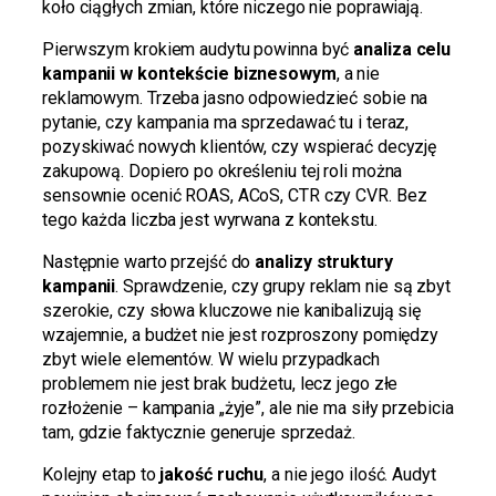
koło ciągłych zmian, które niczego nie poprawiają.
Pierwszym krokiem audytu powinna być
analiza celu
kampanii w kontekście biznesowym
, a nie
reklamowym. Trzeba jasno odpowiedzieć sobie na
pytanie, czy kampania ma sprzedawać tu i teraz,
pozyskiwać nowych klientów, czy wspierać decyzję
zakupową. Dopiero po określeniu tej roli można
sensownie ocenić ROAS, ACoS, CTR czy CVR. Bez
tego każda liczba jest wyrwana z kontekstu.
Następnie warto przejść do
analizy struktury
kampanii
. Sprawdzenie, czy grupy reklam nie są zbyt
szerokie, czy słowa kluczowe nie kanibalizują się
wzajemnie, a budżet nie jest rozproszony pomiędzy
zbyt wiele elementów. W wielu przypadkach
problemem nie jest brak budżetu, lecz jego złe
rozłożenie – kampania „żyje”, ale nie ma siły przebicia
tam, gdzie faktycznie generuje sprzedaż.
Kolejny etap to
jakość ruchu
, a nie jego ilość. Audyt