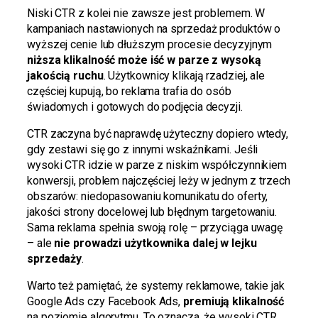
Niski CTR z kolei nie zawsze jest problemem. W
kampaniach nastawionych na sprzedaż produktów o
wyższej cenie lub dłuższym procesie decyzyjnym
niższa klikalność może iść w parze z wysoką
jakością ruchu
. Użytkownicy klikają rzadziej, ale
częściej kupują, bo reklama trafia do osób
świadomych i gotowych do podjęcia decyzji.
CTR zaczyna być naprawdę użyteczny dopiero wtedy,
gdy zestawi się go z innymi wskaźnikami. Jeśli
wysoki CTR idzie w parze z niskim współczynnikiem
konwersji, problem najczęściej leży w jednym z trzech
obszarów: niedopasowaniu komunikatu do oferty,
jakości strony docelowej lub błędnym targetowaniu.
Sama reklama spełnia swoją rolę – przyciąga uwagę
– ale
nie prowadzi użytkownika dalej w lejku
sprzedaży
.
Warto też pamiętać, że systemy reklamowe, takie jak
Google Ads czy Facebook Ads,
premiują klikalność
na poziomie algorytmu. To oznacza, że wysoki CTR