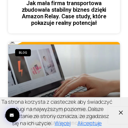
Jak mała firma transportowa
zbudowała stabilny biznes dzięki
Amazon Relay. Case study, które
pokazuje realny potencjał
BLOG
Ta strona korzysta z ciasteczek aby świadczyć
usługi na najwyższym poziomie. Dalsze
Jak rozpocząć sprzedaż na
korzystanie ze strony oznacza, że zgadzasz
Kaufland Global Marketplace i
się na ich użycie.
Więcej
Akceptuje
wykorzystać potencjał cross-