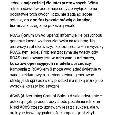
jedne z
najczęściej źle interpretowanych
. Wielu
reklamodawców podejmuje decyzje wyłącznie na
podstawie tych dwóch liczb, nie zadając sobie
pytania,
co one faktycznie mówią o kondycji
biznesu
, a czego nie pokazują wcale.
ROAS (Return On Ad Spend) informuje, ile przychodu
generuje każda wydana złotówka na reklamę. Na
pierwszy rzut oka wszystko jest proste – im wyższy
ROAS, tym lepiej. Problem zaczyna się wtedy, gdy
ROAS analizowany jest
w oderwaniu od marży,
kosztów operacyjnych i modelu sprzedaży
.
Kampania z ROAS-em 8 może wyglądać świetnie w
panelu reklamowym, a jednocześnie generować
stratę, jeśli sprzedawany produkt ma niską marżę lub
wysokie koszty logistyczne.
ACoS (Advertising Cost of Sales) działa odwrotnie –
pokazuje, jaki procent przychodu pochłania reklama.
Niski ACoS często uznawany jest za sukces, ale w
praktyce bywa sygnałem, że kampania jest
zbyt