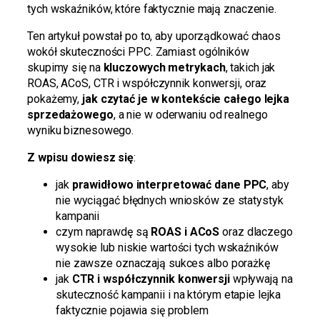
tych wskaźników, które faktycznie mają znaczenie.
Ten artykuł powstał po to, aby uporządkować chaos
wokół skuteczności PPC. Zamiast ogólników
skupimy się na
kluczowych metrykach
, takich jak
ROAS, ACoS, CTR i współczynnik konwersji, oraz
pokażemy,
jak czytać je w kontekście całego lejka
sprzedażowego
, a nie w oderwaniu od realnego
wyniku biznesowego.
Z wpisu dowiesz się
:
jak
prawidłowo interpretować dane PPC
, aby
nie wyciągać błędnych wniosków ze statystyk
kampanii
czym naprawdę są
ROAS i ACoS
oraz dlaczego
wysokie lub niskie wartości tych wskaźników
nie zawsze oznaczają sukces albo porażkę
jak
CTR i współczynnik konwersji
wpływają na
skuteczność kampanii i na którym etapie lejka
faktycznie pojawia się problem