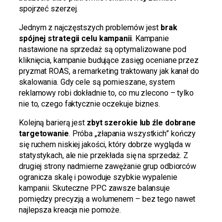
spojrzeć szerzej.
Jednym z najczęstszych problemów jest
brak
spójnej strategii celu kampanii
. Kampanie
nastawione na sprzedaż są optymalizowane pod
kliknięcia, kampanie budujące zasięg oceniane przez
pryzmat ROAS, a remarketing traktowany jak kanał do
skalowania. Gdy cele są pomieszane, system
reklamowy robi dokładnie to, co mu zlecono – tylko
nie to, czego faktycznie oczekuje biznes.
Kolejną barierą jest
zbyt szerokie lub źle dobrane
targetowanie
. Próba „złapania wszystkich” kończy
się ruchem niskiej jakości, który dobrze wygląda w
statystykach, ale nie przekłada się na sprzedaż. Z
drugiej strony nadmierne zawężanie grup odbiorców
ogranicza skalę i powoduje szybkie wypalenie
kampanii. Skuteczne PPC zawsze balansuje
pomiędzy precyzją a wolumenem – bez tego nawet
najlepsza kreacja nie pomoże.