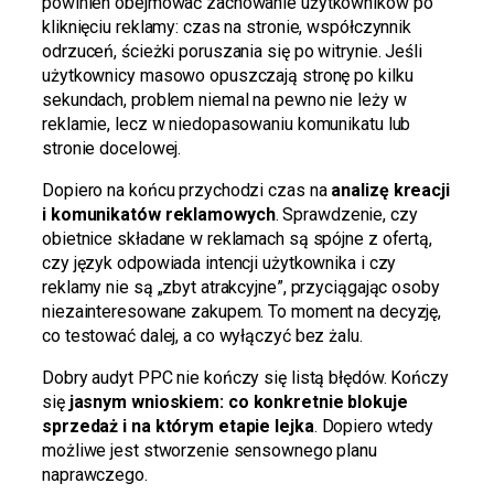
powinien obejmować zachowanie użytkowników po
kliknięciu reklamy: czas na stronie, współczynnik
odrzuceń, ścieżki poruszania się po witrynie. Jeśli
użytkownicy masowo opuszczają stronę po kilku
sekundach, problem niemal na pewno nie leży w
reklamie, lecz w niedopasowaniu komunikatu lub
stronie docelowej.
Dopiero na końcu przychodzi czas na
analizę kreacji
i komunikatów reklamowych
. Sprawdzenie, czy
obietnice składane w reklamach są spójne z ofertą,
czy język odpowiada intencji użytkownika i czy
reklamy nie są „zbyt atrakcyjne”, przyciągając osoby
niezainteresowane zakupem. To moment na decyzję,
co testować dalej, a co wyłączyć bez żalu.
Dobry audyt PPC nie kończy się listą błędów. Kończy
się
jasnym wnioskiem: co konkretnie blokuje
sprzedaż i na którym etapie lejka
. Dopiero wtedy
możliwe jest stworzenie sensownego planu
naprawczego.