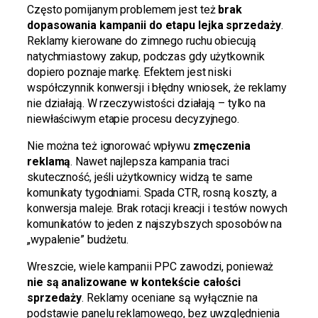
Często pomijanym problemem jest też
brak
dopasowania kampanii do etapu lejka sprzedaży
.
Reklamy kierowane do zimnego ruchu obiecują
natychmiastowy zakup, podczas gdy użytkownik
dopiero poznaje markę. Efektem jest niski
współczynnik konwersji i błędny wniosek, że reklamy
nie działają. W rzeczywistości działają – tylko na
niewłaściwym etapie procesu decyzyjnego.
Nie można też ignorować wpływu
zmęczenia
reklamą
. Nawet najlepsza kampania traci
skuteczność, jeśli użytkownicy widzą te same
komunikaty tygodniami. Spada CTR, rosną koszty, a
konwersja maleje. Brak rotacji kreacji i testów nowych
komunikatów to jeden z najszybszych sposobów na
„wypalenie” budżetu.
Wreszcie, wiele kampanii PPC zawodzi, ponieważ
nie są analizowane w kontekście całości
sprzedaży
. Reklamy oceniane są wyłącznie na
podstawie panelu reklamowego, bez uwzględnienia