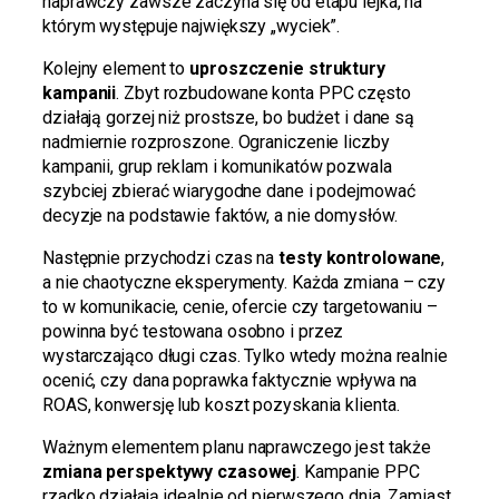
naprawczy zawsze zaczyna się od etapu lejka, na
którym występuje największy „wyciek”.
Kolejny element to
uproszczenie struktury
kampanii
. Zbyt rozbudowane konta PPC często
działają gorzej niż prostsze, bo budżet i dane są
nadmiernie rozproszone. Ograniczenie liczby
kampanii, grup reklam i komunikatów pozwala
szybciej zbierać wiarygodne dane i podejmować
decyzje na podstawie faktów, a nie domysłów.
Następnie przychodzi czas na
testy kontrolowane
,
a nie chaotyczne eksperymenty. Każda zmiana – czy
to w komunikacie, cenie, ofercie czy targetowaniu –
powinna być testowana osobno i przez
wystarczająco długi czas. Tylko wtedy można realnie
ocenić, czy dana poprawka faktycznie wpływa na
ROAS, konwersję lub koszt pozyskania klienta.
Ważnym elementem planu naprawczego jest także
zmiana perspektywy czasowej
. Kampanie PPC
rzadko działają idealnie od pierwszego dnia. Zamiast