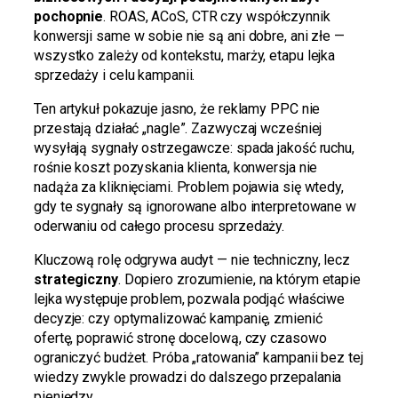
pochopnie
. ROAS, ACoS, CTR czy współczynnik
konwersji same w sobie nie są ani dobre, ani złe —
wszystko zależy od kontekstu, marży, etapu lejka
sprzedaży i celu kampanii.
Ten artykuł pokazuje jasno, że reklamy PPC nie
przestają działać „nagle”. Zazwyczaj wcześniej
wysyłają sygnały ostrzegawcze: spada jakość ruchu,
rośnie koszt pozyskania klienta, konwersja nie
nadąża za kliknięciami. Problem pojawia się wtedy,
gdy te sygnały są ignorowane albo interpretowane w
oderwaniu od całego procesu sprzedaży.
Kluczową rolę odgrywa audyt — nie techniczny, lecz
strategiczny
. Dopiero zrozumienie, na którym etapie
lejka występuje problem, pozwala podjąć właściwe
decyzje: czy optymalizować kampanię, zmienić
ofertę, poprawić stronę docelową, czy czasowo
ograniczyć budżet. Próba „ratowania” kampanii bez tej
wiedzy zwykle prowadzi do dalszego przepalania
pieniędzy.