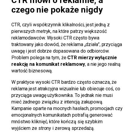
CTR mówi o reklamie, a
czego nie pokaże nigdy
CTR, czyli współczynnik klikalności, jest jedną z
pierwszych metryk, na które patrzy większość
reklamodawców. Wysoki CTR często bywa
traktowany jako dowód, że reklama „działa”, przyciąga
uwagę i jest dobrze dopasowana do odbiorców.
Problem polega na tym, że
CTR mierzy wyłącznie
reakcję na komunikat reklamowy
, a nie jego realną
wartość biznesową.
W praktyce wysoki CTR bardzo często oznacza, że
reklama jest atrakcyjna wizualnie lub obiecuje coś, co
przyciąga uwagę użytkownika. To jednak nie musi
mieć żadnego związku z intencją zakupową.
Kampanie oparte na mocnych hasłach, promocjach czy
emocjonalnych komunikatach potrafią generować
mnóstwo kliknięć, które kończą się szybkim
wyjściem ze strony i zerową sprzedażą.