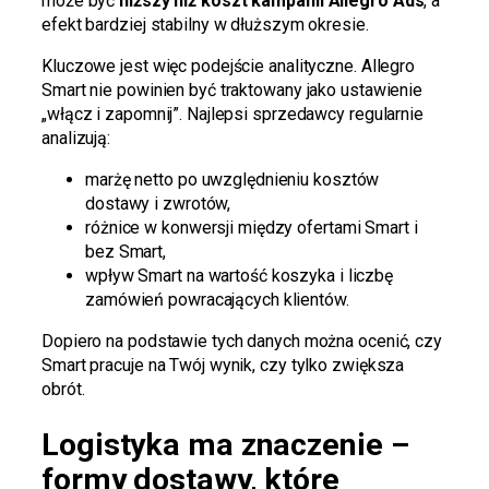
może być
niższy niż koszt kampanii Allegro Ads
, a
efekt bardziej stabilny w dłuższym okresie.
Kluczowe jest więc podejście analityczne. Allegro
Smart nie powinien być traktowany jako ustawienie
„włącz i zapomnij”. Najlepsi sprzedawcy regularnie
analizują:
marżę netto po uwzględnieniu kosztów
dostawy i zwrotów,
różnice w konwersji między ofertami Smart i
bez Smart,
wpływ Smart na wartość koszyka i liczbę
zamówień powracających klientów.
Dopiero na podstawie tych danych można ocenić, czy
Smart pracuje na Twój wynik, czy tylko zwiększa
obrót.
Logistyka ma znaczenie –
formy dostawy, które