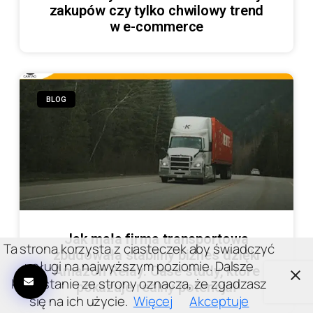
zakupów czy tylko chwilowy trend
w e-commerce
BLOG
Jak mała firma transportowa
Ta strona korzysta z ciasteczek aby świadczyć
zbudowała stabilny biznes dzięki
usługi na najwyższym poziomie. Dalsze
Amazon Relay. Case study, które
korzystanie ze strony oznacza, że zgadzasz
pokazuje realny potencjał
się na ich użycie.
Więcej
Akceptuje