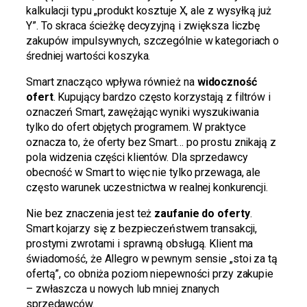
kalkulacji typu „produkt kosztuje X, ale z wysyłką już
Y”. To skraca ścieżkę decyzyjną i zwiększa liczbę
zakupów impulsywnych, szczególnie w kategoriach o
średniej wartości koszyka.
Smart znacząco wpływa również na
widoczność
ofert
. Kupujący bardzo często korzystają z filtrów i
oznaczeń Smart, zawężając wyniki wyszukiwania
tylko do ofert objętych programem. W praktyce
oznacza to, że oferty bez Smart… po prostu znikają z
pola widzenia części klientów. Dla sprzedawcy
obecność w Smart to więc nie tylko przewaga, ale
często warunek uczestnictwa w realnej konkurencji.
Nie bez znaczenia jest też
zaufanie do oferty
.
Smart kojarzy się z bezpieczeństwem transakcji,
prostymi zwrotami i sprawną obsługą. Klient ma
świadomość, że Allegro w pewnym sensie „stoi za tą
ofertą”, co obniża poziom niepewności przy zakupie
– zwłaszcza u nowych lub mniej znanych
sprzedawców.