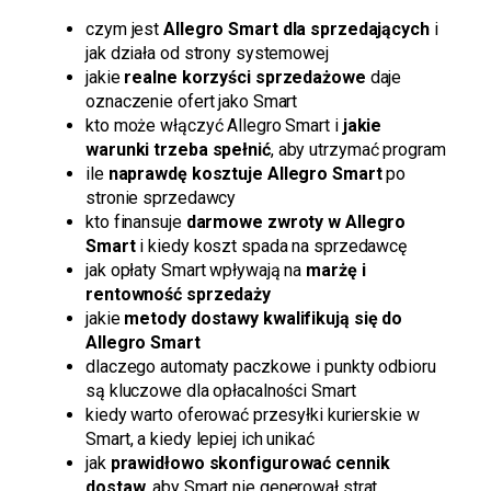
czym jest
Allegro Smart dla sprzedających
i
jak działa od strony systemowej
jakie
realne korzyści sprzedażowe
daje
oznaczenie ofert jako Smart
kto może włączyć Allegro Smart i
jakie
warunki trzeba spełnić
, aby utrzymać program
ile
naprawdę kosztuje Allegro Smart
po
stronie sprzedawcy
kto finansuje
darmowe zwroty w Allegro
Smart
i kiedy koszt spada na sprzedawcę
jak opłaty Smart wpływają na
marżę i
rentowność sprzedaży
jakie
metody dostawy kwalifikują się do
Allegro Smart
dlaczego automaty paczkowe i punkty odbioru
są kluczowe dla opłacalności Smart
kiedy warto oferować przesyłki kurierskie w
Smart, a kiedy lepiej ich unikać
jak
prawidłowo skonfigurować cennik
dostaw
, aby Smart nie generował strat