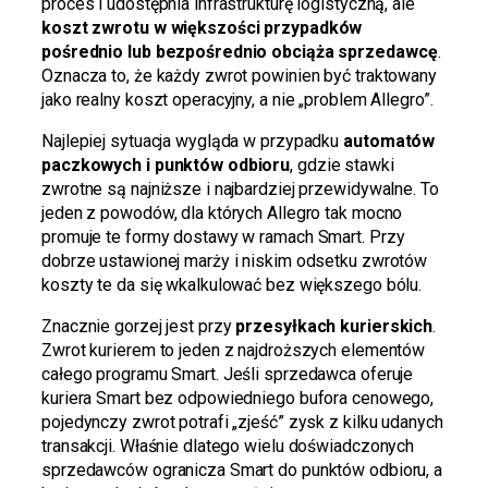
proces i udostępnia infrastrukturę logistyczną, ale
koszt zwrotu w większości przypadków
pośrednio lub bezpośrednio obciąża sprzedawcę
.
Oznacza to, że każdy zwrot powinien być traktowany
jako realny koszt operacyjny, a nie „problem Allegro”.
Najlepiej sytuacja wygląda w przypadku
automatów
paczkowych i punktów odbioru
, gdzie stawki
zwrotne są najniższe i najbardziej przewidywalne. To
jeden z powodów, dla których Allegro tak mocno
promuje te formy dostawy w ramach Smart. Przy
dobrze ustawionej marży i niskim odsetku zwrotów
koszty te da się wkalkulować bez większego bólu.
Znacznie gorzej jest przy
przesyłkach kurierskich
.
Zwrot kurierem to jeden z najdroższych elementów
całego programu Smart. Jeśli sprzedawca oferuje
kuriera Smart bez odpowiedniego bufora cenowego,
pojedynczy zwrot potrafi „zjeść” zysk z kilku udanych
transakcji. Właśnie dlatego wielu doświadczonych
sprzedawców ogranicza Smart do punktów odbioru, a