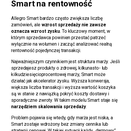
Smart na rentowność
Allegro Smart bardzo często zwiększa liczbę
zamówień, ale
wzrost sprzedaży nie zawsze
oznacza wzrost zysku
. To kluczowy moment, w
którym sprzedawca powinien przestać patrzeć
wyłącznie na wolumen i zacząć analizować realną
rentowność pojedynczej transakcji.
Najważniejszym czynnikiem jest struktura marży. Jeśli
sprzedajesz produkty o zdrowej, kilkunasto- lub
kilkudziesięcioprocentowej marży, Smart może
działać jak akcelerator zysku. Wyższa konwersja,
większa liczba transakcji i wyższa wartość koszyka
są w stanie z nawiązką pokryć koszty dostawy i
sporadyczne zwroty. W takim modelu Smart staje się
narzędziem skalowania sprzedaży
.
Problem pojawia się wtedy, gdy marża jest niska, a
Smart zostaje wdrożony bez zmiany cennika lub
strategii cenowej. W takiej sytuacji każdy „darmowy”