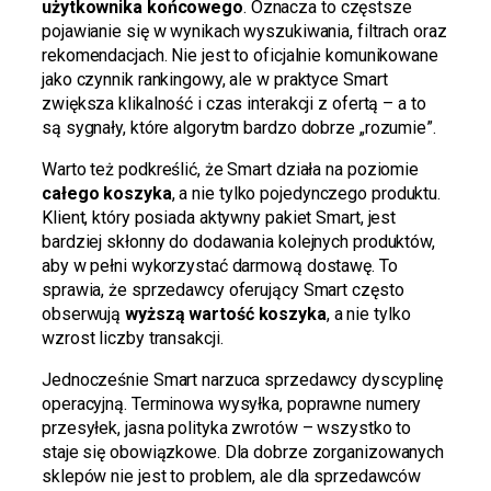
użytkownika końcowego
. Oznacza to częstsze
pojawianie się w wynikach wyszukiwania, filtrach oraz
rekomendacjach. Nie jest to oficjalnie komunikowane
jako czynnik rankingowy, ale w praktyce Smart
zwiększa klikalność i czas interakcji z ofertą – a to
są sygnały, które algorytm bardzo dobrze „rozumie”.
Warto też podkreślić, że Smart działa na poziomie
całego koszyka
, a nie tylko pojedynczego produktu.
Klient, który posiada aktywny pakiet Smart, jest
bardziej skłonny do dodawania kolejnych produktów,
aby w pełni wykorzystać darmową dostawę. To
sprawia, że sprzedawcy oferujący Smart często
obserwują
wyższą wartość koszyka
, a nie tylko
wzrost liczby transakcji.
Jednocześnie Smart narzuca sprzedawcy dyscyplinę
operacyjną. Terminowa wysyłka, poprawne numery
przesyłek, jasna polityka zwrotów – wszystko to
staje się obowiązkowe. Dla dobrze zorganizowanych
sklepów nie jest to problem, ale dla sprzedawców