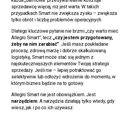
każda „darmowa” przesyłka realnie kosztuje
sprzedawcę więcej, niż jest warta. W takich
przypadkach Smart nie zwiększa zysku – zwiększa
tylko obrót i liczbę problemów operacyjnych.
Dlatego kluczowe pytanie nie brzmi „czy warto mieć
Allegro Smart”, lecz
„czy jestem przygotowany,
żeby na nim zarabiać”
. Jeśli masz poukładane
procesy, zdrową marżę i dobrze skalkulowaną
logistykę, Smart może stać się jednym z
najskuteczniejszych elementów Twojej strategii
sprzedaży. Jeśli nie – lepiej potraktować go
selektywnie lub odłożyć wdrożenie do momentu, w
którym biznes będzie na to gotowy.
Allegro Smart nie jest obowiązkiem. Jest
narzędziem
. A narzędzia działają tylko wtedy, gdy
wiesz, jak i po co ich używasz.