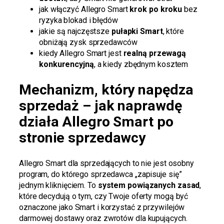
jak włączyć Allegro Smart
krok po kroku
bez
ryzyka blokad i błędów
jakie są najczęstsze
pułapki Smart
, które
obniżają zysk sprzedawców
kiedy Allegro Smart jest
realną przewagą
konkurencyjną
, a kiedy zbędnym kosztem
Mechanizm, który napędza
sprzedaż – jak naprawdę
działa Allegro Smart po
stronie sprzedawcy
Allegro Smart dla sprzedających to nie jest osobny
program, do którego sprzedawca „zapisuje się”
jednym kliknięciem. To
system powiązanych zasad
,
które decydują o tym, czy Twoje oferty mogą być
oznaczone jako Smart i korzystać z przywilejów
darmowej dostawy oraz zwrotów dla kupujących.