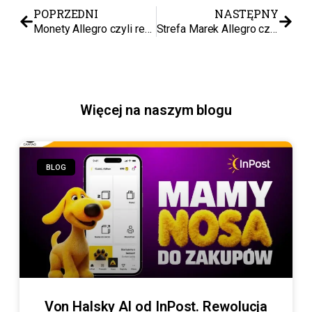
POPRZEDNI
NASTĘPNY
Monety Allegro czyli realny booster sprzedaży czy sprytnie ukryty koszt dla sprzedawcy?
Strefa Marek Allegro czyli elitarna galeria handlowa czy realny game-changer dla marek?
Więcej na naszym blogu
BLOG
Von Halsky AI od InPost. Rewolucja