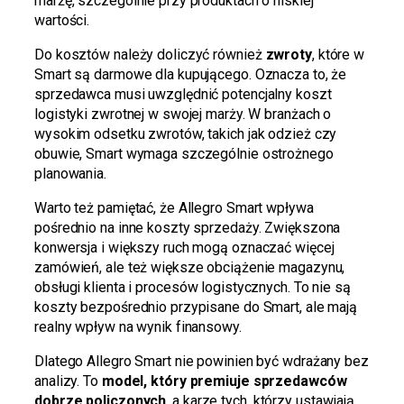
marżę, szczególnie przy produktach o niskiej
wartości.
Do kosztów należy doliczyć również
zwroty
, które w
Smart są darmowe dla kupującego. Oznacza to, że
sprzedawca musi uwzględnić potencjalny koszt
logistyki zwrotnej w swojej marży. W branżach o
wysokim odsetku zwrotów, takich jak odzież czy
obuwie, Smart wymaga szczególnie ostrożnego
planowania.
Warto też pamiętać, że Allegro Smart wpływa
pośrednio na inne koszty sprzedaży. Zwiększona
konwersja i większy ruch mogą oznaczać więcej
zamówień, ale też większe obciążenie magazynu,
obsługi klienta i procesów logistycznych. To nie są
koszty bezpośrednio przypisane do Smart, ale mają
realny wpływ na wynik finansowy.
Dlatego Allegro Smart nie powinien być wdrażany bez
analizy. To
model, który premiuje sprzedawców
dobrze policzonych
, a karze tych, którzy ustawiają