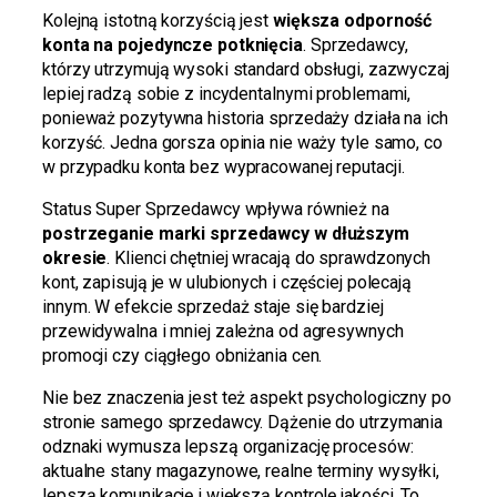
Kolejną istotną korzyścią jest
większa odporność
konta na pojedyncze potknięcia
. Sprzedawcy,
którzy utrzymują wysoki standard obsługi, zazwyczaj
lepiej radzą sobie z incydentalnymi problemami,
ponieważ pozytywna historia sprzedaży działa na ich
korzyść. Jedna gorsza opinia nie waży tyle samo, co
w przypadku konta bez wypracowanej reputacji.
Status Super Sprzedawcy wpływa również na
postrzeganie marki sprzedawcy w dłuższym
okresie
. Klienci chętniej wracają do sprawdzonych
kont, zapisują je w ulubionych i częściej polecają
innym. W efekcie sprzedaż staje się bardziej
przewidywalna i mniej zależna od agresywnych
promocji czy ciągłego obniżania cen.
Nie bez znaczenia jest też aspekt psychologiczny po
stronie samego sprzedawcy. Dążenie do utrzymania
odznaki wymusza lepszą organizację procesów:
aktualne stany magazynowe, realne terminy wysyłki,
lepszą komunikację i większą kontrolę jakości. To