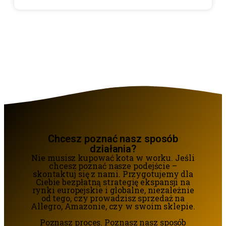
Chcesz poznać nasz sposób
działania?
Nie musisz kupować kota w worku. Jeśli
chcesz poznać nasze podejście –
skontaktuj się z nami. Przygotujemy dla
Ciebie bezpłatną strategię ekspansji na
rynki europejskie i globalne, niezależnie
od tego, czy prowadzisz sprzedaż na
Allegro, Amazonie, czy w swoim sklepie.
Poznasz proces. Poznasz nasz sposób