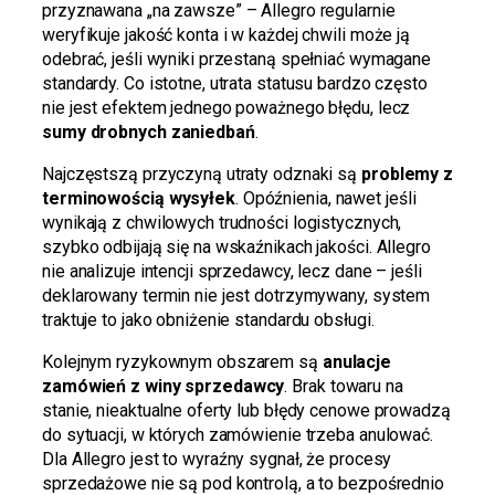
przyznawana „na zawsze” – Allegro regularnie
weryfikuje jakość konta i w każdej chwili może ją
odebrać, jeśli wyniki przestaną spełniać wymagane
standardy. Co istotne, utrata statusu bardzo często
nie jest efektem jednego poważnego błędu, lecz
sumy drobnych zaniedbań
.
Najczęstszą przyczyną utraty odznaki są
problemy z
terminowością wysyłek
. Opóźnienia, nawet jeśli
wynikają z chwilowych trudności logistycznych,
szybko odbijają się na wskaźnikach jakości. Allegro
nie analizuje intencji sprzedawcy, lecz dane – jeśli
deklarowany termin nie jest dotrzymywany, system
traktuje to jako obniżenie standardu obsługi.
Kolejnym ryzykownym obszarem są
anulacje
zamówień z winy sprzedawcy
. Brak towaru na
stanie, nieaktualne oferty lub błędy cenowe prowadzą
do sytuacji, w których zamówienie trzeba anulować.
Dla Allegro jest to wyraźny sygnał, że procesy
sprzedażowe nie są pod kontrolą, a to bezpośrednio