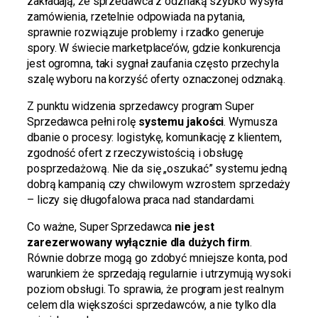
zakładają, że sprzedawca z odznaką szybko wysyła
zamówienia, rzetelnie odpowiada na pytania,
sprawnie rozwiązuje problemy i rzadko generuje
spory. W świecie marketplace’ów, gdzie konkurencja
jest ogromna, taki sygnał zaufania często przechyla
szalę wyboru na korzyść oferty oznaczonej odznaką.
Z punktu widzenia sprzedawcy program Super
Sprzedawca pełni rolę
systemu jakości
. Wymusza
dbanie o procesy: logistykę, komunikację z klientem,
zgodność ofert z rzeczywistością i obsługę
posprzedażową. Nie da się „oszukać” systemu jedną
dobrą kampanią czy chwilowym wzrostem sprzedaży
– liczy się długofalowa praca nad standardami.
Co ważne, Super Sprzedawca
nie jest
zarezerwowany wyłącznie dla dużych firm
.
Równie dobrze mogą go zdobyć mniejsze konta, pod
warunkiem że sprzedają regularnie i utrzymują wysoki
poziom obsługi. To sprawia, że program jest realnym
celem dla większości sprzedawców, a nie tylko dla