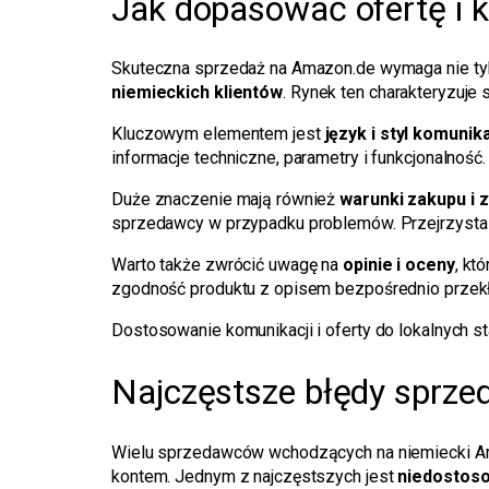
Jak dopasować ofertę i k
Skuteczna sprzedaż na Amazon.de wymaga nie tylk
niemieckich klientów
. Rynek ten charakteryzuje 
Kluczowym elementem jest
język i styl komunika
informacje techniczne, parametry i funkcjonalność
Duże znaczenie mają również
warunki zakupu i 
sprzedawcy w przypadku problemów. Przejrzysta 
Warto także zwrócić uwagę na
opinie i oceny
, kt
zgodność produktu z opisem bezpośrednio przekła
Dostosowanie komunikacji i oferty do lokalnych 
Najczęstsze błędy sprze
Wielu sprzedawców wchodzących na niemiecki Am
kontem. Jednym z najczęstszych jest
niedostoso