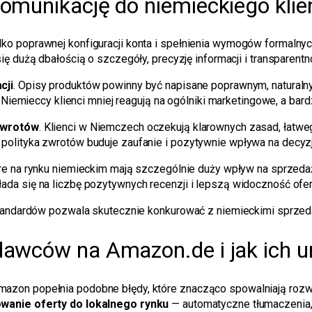
omunikację do niemieckiego klie
o poprawnej konfiguracji konta i spełnienia wymogów formalnyc
się dużą dbałością o szczegóły, precyzję informacji i transparen
cji
. Opisy produktów powinny być napisane poprawnym, naturaln
. Niemieccy klienci mniej reagują na ogólniki marketingowe, a bar
zwrotów
. Klienci w Niemczech oczekują klarownych zasad, łatweg
polityka zwrotów buduje zaufanie i pozytywnie wpływa na decy
óre na rynku niemieckim mają szczególnie duży wpływ na sprzedaż
da się na liczbę pozytywnych recenzji i lepszą widoczność ofer
standardów pozwala skutecznie konkurować z niemieckimi sprzed
dawców na Amazon.de i jak ich u
azon popełnia podobne błędy, które znacząco spowalniają roz
wanie oferty do lokalnego rynku
— automatyczne tłumaczenia, 