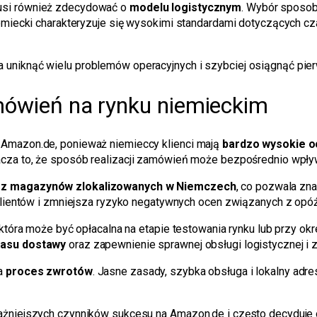
usi również zdecydować o
modelu logistycznym
. Wybór sposob
iemiecki charakteryzuje się wysokimi standardami dotyczących c
 uniknąć wielu problemów operacyjnych i szybciej osiągnąć pi
amówień na rynku niemieckim
 Amazon.de, ponieważ niemieccy klienci mają
bardzo wysokie o
acza to, że sposób realizacji zamówień może bezpośrednio wpływ
e z magazynów zlokalizowanych w Niemczech
, co pozwala zn
 klientów i zmniejsza ryzyko negatywnych ocen związanych z opóź
, która może być opłacalna na etapie testowania rynku lub przy o
zasu dostawy
oraz zapewnienie sprawnej obsługi logistycznej i 
na
proces zwrotów
. Jasne zasady, szybka obsługa i lokalny ad
ażniejszych czynników sukcesu na Amazon.de i często decyduje 