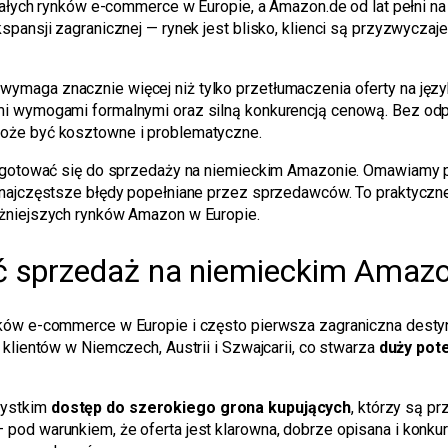
załych rynków e-commerce w Europie, a Amazon.de od lat pełni na 
pansji zagranicznej — rynek jest blisko, klienci są przyzwyczaje
maga znacznie więcej niż tylko przetłumaczenia oferty na język 
mi wymogami formalnymi oraz silną konkurencją cenową. Bez od
oże być kosztowne i problematyczne.
zygotować się do sprzedaży na niemieckim Amazonie. Omawiamy pr
 najczęstsze błędy popełniane przez sprzedawców. To praktyczne
ażniejszych rynków Amazon w Europie.
ć sprzedaż na niemieckim Amazo
nków e-commerce w Europie i często pierwsza zagraniczna desty
klientów w Niemczech, Austrii i Szwajcarii, co stwarza
duży pot
zystkim
dostęp do szerokiego grona kupujących
, którzy są p
od warunkiem, że oferta jest klarowna, dobrze opisana i konkur