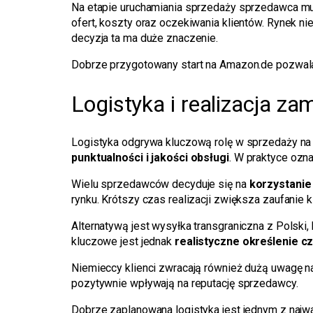
Na etapie uruchamiania sprzedaży sprzedawca m
ofert, koszty oraz oczekiwania klientów. Rynek n
decyzja ta ma duże znaczenie.
Dobrze przygotowany start na Amazon.de pozwala
Logistyka i realizacja z
Logistyka odgrywa kluczową rolę w sprzedaży na
punktualności i jakości obsługi
. W praktyce ozn
Wielu sprzedawców decyduje się na
korzystani
rynku. Krótszy czas realizacji zwiększa zaufanie
Alternatywą jest wysyłka transgraniczna z Polski
kluczowe jest jednak
realistyczne określenie c
Niemieccy klienci zwracają również dużą uwagę 
pozytywnie wpływają na reputację sprzedawcy.
Dobrze zaplanowana logistyka jest jednym z najw