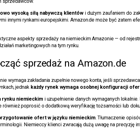
ych sprzedawców.
owo wysoką siłą nabywczą klientów
i dużym zaufaniem do zak
ymi innymi rynkami europejskimi. Amazon.de może być zatem ef
tyczne aspekty sprzedaży na niemieckim Amazonie — od rejestrac
działań marketingowych na tym rynku.
począć sprzedaż na Amazon.de
e wymaga zakładania zupełnie nowego konta, jeśli sprzedawca p
ynkach, jednak
każdy rynek wymaga osobnej konfiguracji ofert,
a rynku niemieckim
i uzupełnienie danych wymaganych lokalnie. D
 również poprosić o dodatkową weryfikację tożsamości lub do
przygotowanie ofert w języku niemieckim
. Tłumaczenie opisó
rminologii. Niemieccy klienci zwracają dużą uwagę na precyzję in