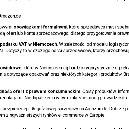
 Amazon.de
tkowymi
obowiązkami formalnymi
, które sprzedawca musi spełni
dą ofert lub konta sprzedażowego, dlatego przygotowanie prawn
e podatku VAT w Niemczech
. W zależności od modelu logistyc
VAT. Dotyczy to w szczególności sprzedawców, którzy przechowu
dowiskowe
, które w Niemczech są bardzo rygorystycznie egze
ia dotyczące opakowań oraz niektórych kategorii produktów. Br
dność ofert z prawem konsumenckim
. Opisy produktów, infor
regulacjami. Niedopatrzenia w tym zakresie mogą prowadzić do z
 bezpiecznej i długofalowej sprzedaży na Amazon.de. Dobrze p
nym z najważniejszych rynków e-commerce w Europie.