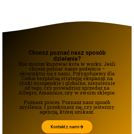
Chcesz poznać nasz sposób
działania?
Nie musisz kupować kota w worku. Jeśli
chcesz poznać nasze podejście –
skontaktuj się z nami. Przygotujemy dla
Ciebie bezpłatną strategię ekspansji na
rynki europejskie i globalne, niezależnie
od tego, czy prowadzisz sprzedaż na
Allegro, Amazonie, czy w swoim sklepie.
Poznasz proces. Poznasz nasz sposób
myślenia. I przekonasz się, czy jesteśmy
agencją, której szukasz.
Kontakt z.nami