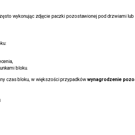
często wykonując zdjęcie paczki pozostawionej pod drzwiami lub 
ku:
ecenia,
unkami bloku.
any czas bloku, w większości przypadków
wynagrodzenie pozos
a