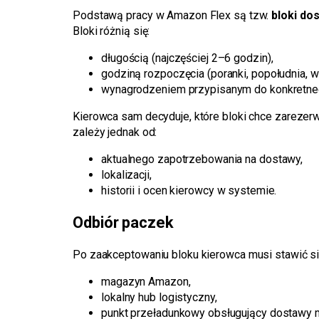
Podstawą pracy w Amazon Flex są tzw.
bloki do
Bloki różnią się:
długością (najczęściej 2–6 godzin),
godziną rozpoczęcia (poranki, popołudnia, w
wynagrodzeniem przypisanym do konkretne
Kierowca sam decyduje, które bloki chce zarezer
zależy jednak od:
aktualnego zapotrzebowania na dostawy,
lokalizacji,
historii i ocen kierowcy w systemie.
Odbiór paczek
Po zaakceptowaniu bloku kierowca musi stawić s
magazyn Amazon,
lokalny hub logistyczny,
punkt przeładunkowy obsługujący dostawy m