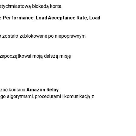
natychmiastową blokadą konta.
e Performance
,
Load Acceptance Rate
,
Load
onto zostało zablokowane po niepoprawnym
y zapoczątkował moją dalszą misję.
dzać kontami
Amazon Relay
.
o algorytmami, procedurami i komunikacją z