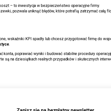
 koszt – to inwestycja w bezpieczeństwo operacyjne firmy.
ewki, pozwala uniknąć błędów, które potrafią zatrzymać całą flo
one, wskaźniki KPI spadły lub chcesz przygotować firmę do ws
ktyce
.
onta, poprawiać wyniki i budować stabilne procedury operacyj
te są na dziesiątkach realnych przypadków i skutecznych interwe
Zapisz się na bezpłatny newsletter