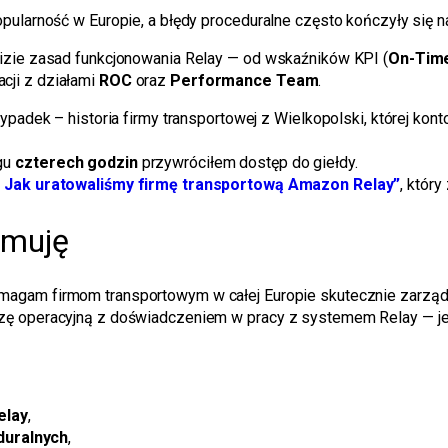
pularność w Europie, a błędy proceduralne często kończyły się 
izie zasad funkcjonowania Relay — od wskaźników KPI (
On-Tim
cji z działami
ROC
oraz
Performance Team
.
zypadek – historia firmy transportowej z Wielkopolski, której k
gu
czterech godzin
przywróciłem dostęp do giełdy.
– Jak uratowaliśmy firmę transportową Amazon Relay”
, któr
jmuję
 pomagam firmom transportowym w całej Europie skutecznie zarzą
zę operacyjną z doświadczeniem w pracy z systemem Relay — jeg
elay
,
duralnych
,