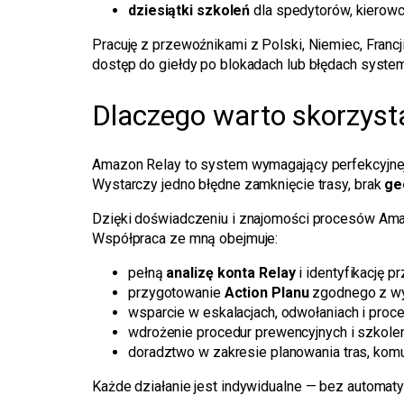
dziesiątki szkoleń
dla spedytorów, kierowcó
Pracuję z przewoźnikami z Polski, Niemiec, Francji
dostęp do giełdy po blokadach lub błędach syst
Dlaczego warto skorzys
Amazon Relay to system wymagający perfekcyjnej o
Wystarczy jedno błędne zamknięcie trasy, brak
ge
Dzięki doświadczeniu i znajomości procesów Ama
Współpraca ze mną obejmuje:
pełną
analizę konta Relay
i identyfikację 
przygotowanie
Action Planu
zgodnego z w
wsparcie w eskalacjach, odwołaniach i pro
wdrożenie procedur prewencyjnych i szkole
doradztwo w zakresie planowania tras, komu
Każde działanie jest indywidualne — bez automa