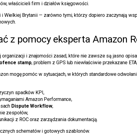
w, właścicieli firm i działów księgowości.
 i Wielkiej Brytanii — zarówno tymi, którzy dopiero zaczynają wsp
emowych.
tać z pomocy eksperta Amazon R
rganizacji i znajomości zasad, które nie zawsze są jasno opisa
ofence stamp
, problem z GPS lub niewłaściwie przekazane ETA
zon mogę pomóc w sytuacjach, w których standardowe odwołania
przyczyn spadków KPI,
ymaganiami Amazon Performance,
cesach
Dispute Workflow
,
nie zespołów,
nikacji z ROC oraz zarządzania dokumentacją.
tycznych schematów i gotowych szablonów.