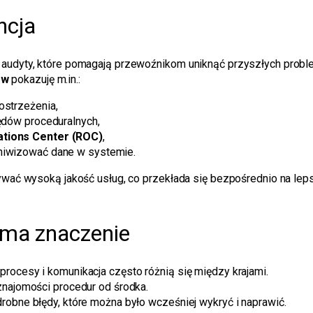
ncja
 audyty, które pomagają przewoźnikom uniknąć przyszłych prob
ów
pokazuję m.in.:
ostrzeżenia,
łędów proceduralnych,
ations Center (ROC)
,
chiwizować dane w systemie.
mywać wysoką jakość usług, co przekłada się bezpośrednio na le
 ma znaczenie
rocesy i komunikacja często różnią się między krajami.
znajomości procedur od środka.
robne błędy, które można było wcześniej wykryć i naprawić.