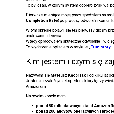
To był czas, w którym system dopiero zyskiwał po
Pierwsze miesiące mojej pracy spędziłem na anal
Completion Rate
) po procesy odwołań i komunika
W tym okresie pojawił się też pierwszy głośny pr
anulowaniu zlecenia.
Wtedy opracowałem skuteczne odwołanie i w cią
To wydarzenie opisałem w artykule
„
True story 
Kim jestem i czym się za
Nazywam się
Mateusz Kacprzak
i od kilku lat
Jestem niezależnym ekspertem, który łączy wied
Amazonem.
Na swoim koncie mam:
ponad 50 odblokowanych kont Amazon R
ponad 200 audytów operacyjnych i proce