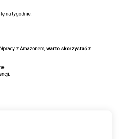
tę na tygodnie.
półpracy z Amazonem,
warto skorzystać z
ne.
ncji.