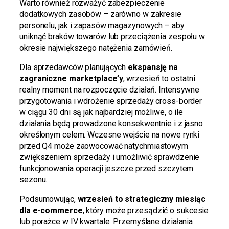
Warto również rozważyć zabezpieczenie
dodatkowych zasobów – zarówno w zakresie
personelu, jak i zapasów magazynowych – aby
uniknąć braków towarów lub przeciążenia zespołu w
okresie największego natężenia zamówień.
Dla sprzedawców planujących
ekspansję na
zagraniczne marketplace’y
, wrzesień to ostatni
realny moment na rozpoczęcie działań. Intensywne
przygotowania i wdrożenie sprzedaży cross-border
w ciągu 30 dni są jak najbardziej możliwe, o ile
działania będą prowadzone konsekwentnie i z jasno
określonym celem. Wczesne wejście na nowe rynki
przed Q4 może zaowocować natychmiastowym
zwiększeniem sprzedaży i umożliwić sprawdzenie
funkcjonowania operacji jeszcze przed szczytem
sezonu.
Podsumowując,
wrzesień to strategiczny miesiąc
dla e-commerce
, który może przesądzić o sukcesie
lub porażce w IV kwartale. Przemyślane działania