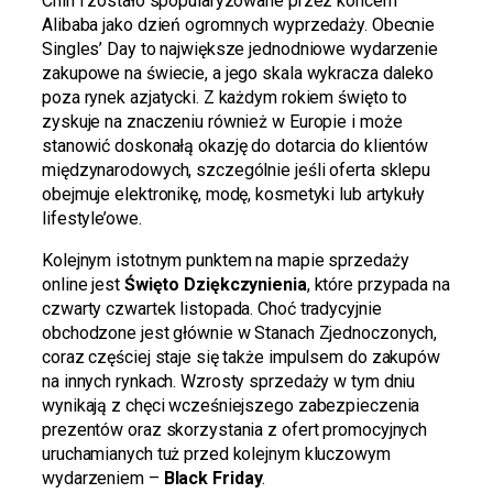
Chin i zostało spopularyzowane przez koncern
Alibaba jako dzień ogromnych wyprzedaży. Obecnie
Singles’ Day to największe jednodniowe wydarzenie
zakupowe na świecie, a jego skala wykracza daleko
poza rynek azjatycki. Z każdym rokiem święto to
zyskuje na znaczeniu również w Europie i może
stanowić doskonałą okazję do dotarcia do klientów
międzynarodowych, szczególnie jeśli oferta sklepu
obejmuje elektronikę, modę, kosmetyki lub artykuły
lifestyle’owe.
Kolejnym istotnym punktem na mapie sprzedaży
online jest
Święto Dziękczynienia
, które przypada na
czwarty czwartek listopada. Choć tradycyjnie
obchodzone jest głównie w Stanach Zjednoczonych,
coraz częściej staje się także impulsem do zakupów
na innych rynkach. Wzrosty sprzedaży w tym dniu
wynikają z chęci wcześniejszego zabezpieczenia
prezentów oraz skorzystania z ofert promocyjnych
uruchamianych tuż przed kolejnym kluczowym
wydarzeniem –
Black Friday
.