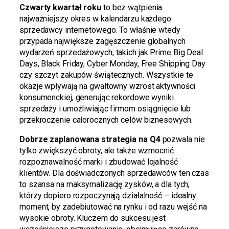
Czwarty kwartał roku
to bez wątpienia
najważniejszy okres w kalendarzu każdego
sprzedawcy internetowego. To właśnie wtedy
przypada największe zagęszczenie globalnych
wydarzeń sprzedażowych, takich jak Prime Big Deal
Days, Black Friday, Cyber Monday, Free Shipping Day
czy szczyt zakupów świątecznych. Wszystkie te
okazje wpływają na gwałtowny wzrost aktywności
konsumenckiej, generując rekordowe wyniki
sprzedaży i umożliwiając firmom osiągnięcie lub
przekroczenie całorocznych celów biznesowych.
Dobrze zaplanowana strategia na Q4
pozwala nie
tylko zwiększyć obroty, ale także wzmocnić
rozpoznawalność marki i zbudować lojalność
klientów. Dla doświadczonych sprzedawców ten czas
to szansa na maksymalizację zysków, a dla tych,
którzy dopiero rozpoczynają działalność – idealny
moment, by zadebiutować na rynku i od razu wejść na
wysokie obroty. Kluczem do sukcesu jest