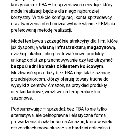
korzystania z FBA – to sprzedawca decyduje, który
model realizacji będzie dla niego najbardziej
korzystny. W trakcie konfiguracji konta sprzedawcy
oraz tworzenia ofert można wybrać właśnie FBM jako
preferowaną metodę realizacji.
Model ten bywa szczególnie atrakcyjny dla firm, które
już dysponują
własną infrastrukturą magazynową
,
działają lokalnie, chcą testować nowe produkty,
uniknąć opłat za przechowywanie czy też utrzymać
bezpośredni kontakt z klientem końcowym
.
Możliwość sprzedaży bez FBA daje także szansę
przedsiębiorcom, którzy oferują towary trudne do
wysyłki z centrów Amazon, na przykład produkty
niestandardowe, wrażliwe na temperaturę lub
sezonowe.
Podsumowując – sprzedaż bez FBA to nie tylko
alternatywa, ale pełnoprawna i elastyczna forma
prowadzenia działalności na Amazon, która w wielu
przypadkach może okazać się bardziej opłacalna i