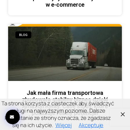
w e-commerce
BLOG
Jak mała firma transportowa
zbudowała stabilny biznes dzięki
Ta strona korzysta z ciasteczek aby świadczyć
Amazon Relay. Case study, które
usługi na najwyższym poziomie. Dalsze
pokazuje realny potencjał
korzystanie ze strony oznacza, że zgadzasz
się na ich użycie.
Więcej
Akceptuje