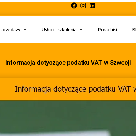
 sprzedaży
Usługi i szkolenia
Poradniki
B
Informacja dotyczące podatku VAT w Szwecji