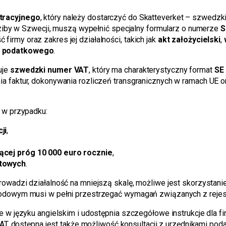
stracyjnego
, który należy dostarczyć do Skatteverket – szwedz
edziby w Szwecji, muszą wypełnić specjalny formularz o numerze
S
rmy oraz zakres jej działalności, takich jak
akt założycielski
,
a podatkowego
.
uje
szwedzki numer VAT
, który ma charakterystyczny format
SE 
a faktur, dokonywania rozliczeń transgranicznych w ramach UE o
. w przypadku:
ji
,
ącej próg 10 000 euro rocznie
,
otowych
.
rowadzi działalność na mniejszą skalę, możliwe jest skorzystan
rodowym musi w pełni przestrzegać wymagań związanych z rejest
e w języku angielskim i udostępnia szczegółowe instrukcje dla fi
 VAT, dostępna jest także możliwość konsultacji z urzędnikami po