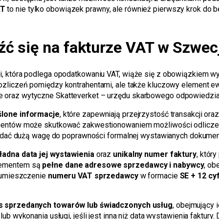
AT
to nie tylko obowiązek prawny, ale również pierwszy krok do
ć się na fakturze VAT w Szwec
i, która podlega opodatkowaniu VAT, wiąże się z obowiązkiem w
ozliczeń pomiędzy kontrahentami, ale także kluczowy element ewid
oraz wytyczne Skatteverket – urzędu skarbowego odpowiedzialn
ślone informacje
, które zapewniają przejrzystość transakcji o
mentów może skutkować zakwestionowaniem możliwości odliczeni
kładać dużą wagę do poprawności formalnej wystawianych dokume
ładna data jej wystawienia
oraz
unikalny numer faktury
, któr
lementem są
pełne dane adresowe sprzedawcy i nabywcy
, ob
t umieszczenie
numeru VAT sprzedawcy
w formacie
SE + 12 cy
s sprzedanych towarów lub świadczonych usług
, obejmujący i
lub wykonania usługi, jeśli jest inna niż data wystawienia faktur