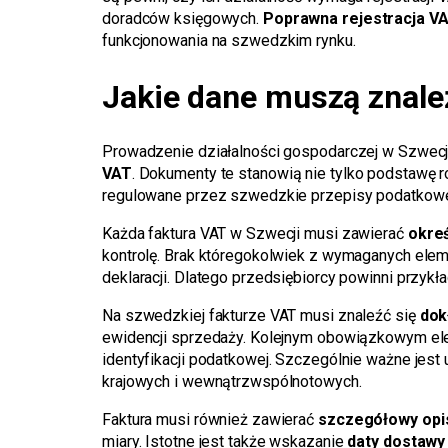
doradców księgowych.
Poprawna rejestracja V
funkcjonowania na szwedzkim rynku.
Jakie dane muszą znaleź
Prowadzenie działalności gospodarczej w Szwecj
VAT
. Dokumenty te stanowią nie tylko podstawę r
regulowane przez szwedzkie przepisy podatkowe 
Każda faktura VAT w Szwecji musi zawierać
okre
kontrolę. Brak któregokolwiek z wymaganych ele
deklaracji. Dlatego przedsiębiorcy powinni przy
Na szwedzkiej fakturze VAT musi znaleźć się
dok
ewidencji sprzedaży. Kolejnym obowiązkowym e
identyfikacji podatkowej. Szczególnie ważne jes
krajowych i wewnątrzwspólnotowych.
Faktura musi również zawierać
szczegółowy opi
miary. Istotne jest także wskazanie
daty dostawy