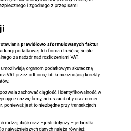
 bezpiecznego i zgodnego z przepisami
ji
ystawiania
prawidłowo sformułowanych faktur
encji podatkowej. Ich forma i treść są ściśle
ego za nadzór nad rozliczeniami VAT.
raz umożliwiają organom podatkowym skuteczną
a VAT przez odbiorcę lub koniecznością korekty
ntów.
y pozwala zachować ciągłość i identyfikowalność w
ejmujące nazwę firmy, adres siedziby oraz numer
fr
, ponieważ jest to niezbędne przy transakcjach
ch rodzaj, ilość oraz – jeśli dotyczy – jednostki
y. Do najważniejszych danych należą również