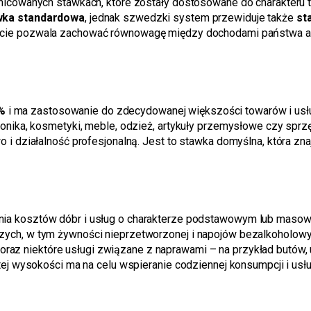
nicowanych stawkach, które zostały dostosowane do charakteru t
wka standardowa
, jednak szwedzki system przewiduje także
st
jście pozwala zachować równowagę między dochodami państwa a 
%
i ma zastosowanie do zdecydowanej większości towarów i usłu
onika, kosmetyki, meble, odzież, artykuły przemysłowe czy sprzę
 i działalność profesjonalną. Jest to stawka domyślna, która z
ia kosztów dóbr i usług o charakterze podstawowym lub masowe
ych, w tym żywności nieprzetworzonej i napojów bezalkoholow
oraz niektóre usługi związane z naprawami – na przykład butów
ej wysokości ma na celu wspieranie codziennej konsumpcji i usłu