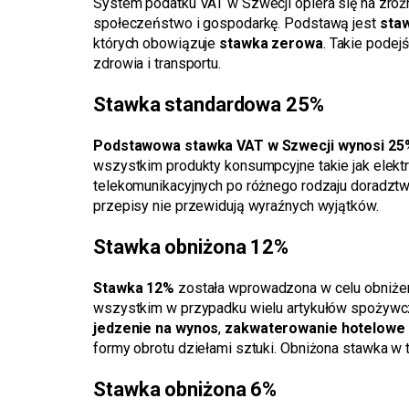
System podatku VAT w Szwecji opiera się na zróż
społeczeństwo i gospodarkę. Podstawą jest
sta
których obowiązuje
stawka zerowa
. Takie pode
zdrowia i transportu.
Stawka standardowa 25%
Podstawowa stawka VAT w Szwecji wynosi 25
wszystkim produkty konsumpcyjne takie jak elektr
telekomunikacyjnych po różnego rodzaju doradztwo
przepisy nie przewidują wyraźnych wyjątków.
Stawka obniżona 12%
Stawka 12%
została wprowadzona w celu obniżen
wszystkim w przypadku wielu artykułów spożywcz
jedzenie na wynos
,
zakwaterowanie hotelowe
formy obrotu dziełami sztuki. Obniżona stawka w t
Stawka obniżona 6%