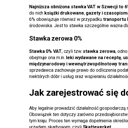
Najniższa obniżona stawka VAT w Szwecji to 
do nich
książki drukowane
,
gazety i czasopism
6% obowiązuje również w przypadku
transportu
środowiska. Jest to stawka szczególnie ważna dla
Stawka zerowa 0%
Stawka 0% VAT
, czyli tzw.
stawka zerowa
, odn
obejmuje ona m.in.
leki wydawane na receptę
,
us
międzynarodowy i wewnątrzwspólnotowy trans
sprzedawca zachowuje prawo do odliczenia podatk
niektórych dóbr i usług oraz wspieraniu działalno
Jak zarejestrować się d
Aby legalnie prowadzić działalność gospodarczą n
Obowiązek ten dotyczy zarówno przedsiębiorstw ma
tym kraju. Proces ten wymaga dopełnienia określ
urzędem skarbowym, czyli
Skatteverket
.