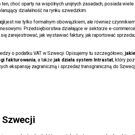
m ten, choć oparty na wspólnych unijnych zasadach, posiada wiel
lanujący działalność na rynku szwedzkim.
ji
jest nie tylko formalnym obowiązkiem, ale również czynnikie
 biznesowymi. Przedsiębiorstwa działające w sektorze e-commerc
 się zarejestrować, jak wystawiać faktury, jak raportować sprzeda
edzy o podatku VAT w Szwecji. Opisujemy tu szczegółowo,
jaki
gi fakturowania
, a także
jak działa system Intrastat
, który p
ących ekspansję zagraniczną i sprzedaż transgraniczną do Szwecj
 Szwecji