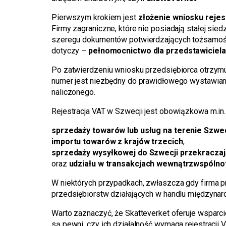
Pierwszym krokiem jest
złożenie wniosku reje
Firmy zagraniczne, które nie posiadają stałej si
szeregu dokumentów potwierdzających tożsamość fi
dotyczy –
pełnomocnictwo dla przedstawiciel
Po zatwierdzeniu wniosku przedsiębiorca otrzym
numer jest niezbędny do prawidłowego wystawiani
naliczonego.
Rejestracja VAT w Szwecji jest obowiązkowa m.in
sprzedaży towarów lub usług na terenie Szwec
importu towarów z krajów trzecich
,
sprzedaży wysyłkowej do Szwecji przekraczaj
oraz
udziału w transakcjach wewnątrzwspóln
W niektórych przypadkach, zwłaszcza gdy firma p
przedsiębiorstw działających w handlu międzyna
Warto zaznaczyć, że Skatteverket oferuje wsparci
są pewni, czy ich działalność wymaga rejestracji