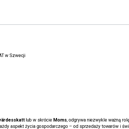
AT w Szwecji
ärdesskatt
lub w skrócie
Moms
, odgrywa niezwykle ważną rolę
żdy aspekt życia gospodarczego – od sprzedaży towarów i świad