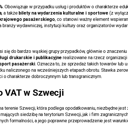
6%
. Obowiązuje w przypadku usług i produktów o charakterze eduk
a
, a także
bilety na wydarzenia kulturalne i sportowe
(z wyłącz
 krajowego pasażerskiego
, co stanowi ważny element wspiera
 branży wydawniczej, instytucji kultury oraz organizatorów wyda
osi się do bardzo wąskiej grupy przypadków, głównie o znaczen
ługi drukarskie i publikacyjne
realizowane na rzecz organizacji
port pasażerski
. Oznacza to, że sprzedaż takich towarów lub u
u naliczonego na wcześniejszych etapach obrotu. Stawka zerowa
ści o charakterze dobroczynnym lub transgranicznym.
o VAT w Szwecji
a terenie Szwecji, która podlega opodatkowaniu, niezbędne jest
jących siedzibę na terytorium Szwecji, jak i firm zagranicznyc
onych formalności, a jego poprawne przeprowadzenie jest warunk