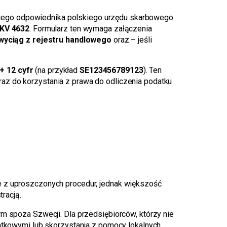
kiego odpowiednika polskiego urzędu skarbowego.
KV 4632
. Formularz ten wymaga załączenia
wyciąg z rejestru handlowego
oraz – jeśli
+ 12 cyfr
(na przykład
SE123456789123
). Ten
raz do korzystania z prawa do odliczenia podatku
ie z uproszczonych procedur, jednak większość
racją.
rm spoza Szwecji. Dla przedsiębiorców, którzy nie
datkowymi lub skorzystania z pomocy lokalnych