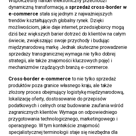
Współczesny handel elektroniczny przechodzi
dynamiczną transformację, a
sprzedaż cross-border w
e-commerce
stała się jednym z najważniejszych
trendów kształtujących globalny rynek. Dzięki
możliwościom, jakie daje internet, przedsiębiorcy mogą
dziś bez większych barier dotrzeć do klientów na całym
świecie, zwiększając swoje przychody i budując
międzynarodową markę. Jednak skuteczne prowadzenie
sprzedaży transgranicznej wymaga nie tylko dobrej
strategii, ale także znajomości kluczowych pojęć i
mechanizmów rządzących branżą e-commerce.
Cross-border e-commerce
to nie tylko sprzedaż
produktów poza granice własnego kraju, ale także
złożony proces obejmujący logistykę międzynarodową,
lokalizację oferty, dostosowanie do przepisów
podatkowych i celnych oraz budowanie zaufania wśród
zagranicznych klientów. Wymaga on odpowiedniego
przygotowania technologicznego, marketingowego i
operacyjnego. W tym kontekście znajomość
specjalistycznej terminologii staje się niezbędna dla