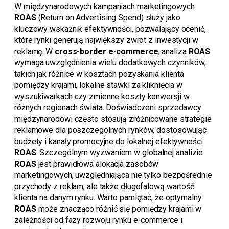
W międzynarodowych kampaniach marketingowych
ROAS
(Return on Advertising Spend) służy jako
kluczowy wskaźnik efektywności, pozwalający ocenić,
które rynki generują największy zwrot z inwestycji w
reklamę. W
cross-border e-commerce
, analiza
ROAS
wymaga uwzględnienia wielu dodatkowych czynników,
takich jak różnice w kosztach pozyskania klienta
pomiędzy krajami, lokalne stawki za kliknięcia w
wyszukiwarkach czy zmienne koszty konwersji w
różnych regionach świata. Doświadczeni sprzedawcy
międzynarodowi często stosują zróżnicowane strategie
reklamowe dla poszczególnych rynków, dostosowując
budżety i kanały promocyjne do lokalnej efektywności
ROAS
. Szczególnym wyzwaniem w globalnej analizie
ROAS
jest prawidłowa alokacja zasobów
marketingowych, uwzględniająca nie tylko bezpośrednie
przychody z reklam, ale także długofalową wartość
klienta na danym rynku. Warto pamiętać, że optymalny
ROAS
może znacząco różnić się pomiędzy krajami w
zależności od fazy rozwoju rynku e-commerce i