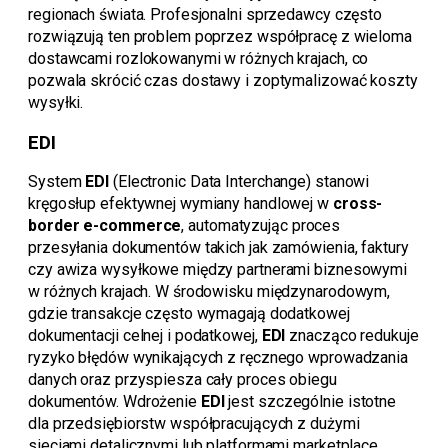
regionach świata. Profesjonalni sprzedawcy często
rozwiązują ten problem poprzez współpracę z wieloma
dostawcami rozlokowanymi w różnych krajach, co
pozwala skrócić czas dostawy i zoptymalizować koszty
wysyłki.
EDI
System
EDI
(Electronic Data Interchange) stanowi
kręgosłup efektywnej wymiany handlowej w
cross-
border e-commerce
, automatyzując proces
przesyłania dokumentów takich jak zamówienia, faktury
czy awiza wysyłkowe między partnerami biznesowymi
w różnych krajach. W środowisku międzynarodowym,
gdzie transakcje często wymagają dodatkowej
dokumentacji celnej i podatkowej,
EDI
znacząco redukuje
ryzyko błędów wynikających z ręcznego wprowadzania
danych oraz przyspiesza cały proces obiegu
dokumentów. Wdrożenie
EDI
jest szczególnie istotne
dla przedsiębiorstw współpracujących z dużymi
sieciami detalicznymi lub platformami marketplace,