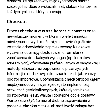
oznacza, że sprzedawcy międzynarodowi muszą
szczególnie dbać o wskaźniki satysfakcji klientów na
każdym rynku, na którym operują.
Checkout
Proces
checkout
w
cross-border e-commerce
to
newralgiczny moment, w którym wiele transakcji
międzynarodowych może się nie powieść, jeśli nie
zostanie odpowiednio zaprojektowany. Kluczowe
wyzwania obejmują dostosowanie formularza
zamówienia do lokalnych wymagań (np. formatów
adresowych), oferowanie preferowanych w danym kraju
metod płatności oraz zapewnienie przejrzystych
informacji o dodatkowych kosztach, takich jak cło czy
podatki importowe. Optymalizacja
checkout
pod kątem
międzynarodowym wymaga często implementacji
rozwiązań geolokalizacyjnych, które dynamicznie
dostosowują język, walutę i dostępne opcje dostawy.
Warto zauważyć, że nawet drobne usprawnienia w
procesie
checkout
, takie jak możliwość zakupu bez