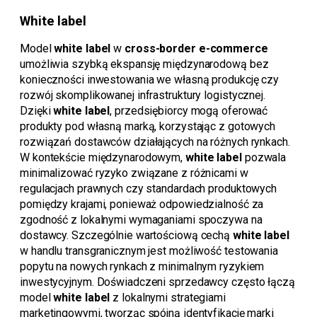
White label
Model
white label
w
cross-border e-commerce
umożliwia szybką ekspansję międzynarodową bez
konieczności inwestowania we własną produkcję czy
rozwój skomplikowanej infrastruktury logistycznej.
Dzięki
white label
, przedsiębiorcy mogą oferować
produkty pod własną marką, korzystając z gotowych
rozwiązań dostawców działających na różnych rynkach.
W kontekście międzynarodowym,
white label
pozwala
minimalizować ryzyko związane z różnicami w
regulacjach prawnych czy standardach produktowych
pomiędzy krajami, ponieważ odpowiedzialność za
zgodność z lokalnymi wymaganiami spoczywa na
dostawcy. Szczególnie wartościową cechą
white label
w handlu transgranicznym jest możliwość testowania
popytu na nowych rynkach z minimalnym ryzykiem
inwestycyjnym. Doświadczeni sprzedawcy często łączą
model
white label
z lokalnymi strategiami
marketingowymi, tworząc spójną identyfikację marki