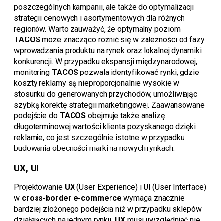
poszczególnych kampanii, ale także do optymalizacji
strategii cenowych i asortymentowych dla różnych
regionów. Warto zauważyć, że optymalny poziom
TACOS
może znacząco różnić się w zależności od fazy
wprowadzania produktu na rynek oraz lokalnej dynamiki
konkurencji. W przypadku ekspansji międzynarodowej,
monitoring
TACOS
pozwala identyfikować rynki, gdzie
koszty reklamy są nieproporcjonalnie wysokie w
stosunku do generowanych przychodów, umożliwiając
szybką korektę strategii marketingowej. Zaawansowane
podejście do
TACOS
obejmuje także analizę
długoterminowej wartości klienta pozyskanego dzięki
reklamie, co jest szczególnie istotne w przypadku
budowania obecności marki na nowych rynkach.
UX, UI
Projektowanie
UX
(User Experience) i
UI
(User Interface)
w
cross-border e-commerce
wymaga znacznie
bardziej złożonego podejścia niż w przypadku sklepów
działających na jednym rynku.
UX
musi uwzględniać nie