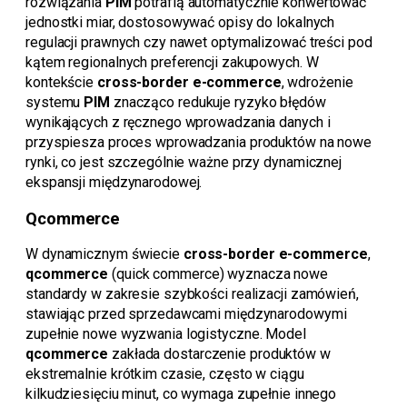
rozwiązania
PIM
potrafią automatycznie konwertować
jednostki miar, dostosowywać opisy do lokalnych
regulacji prawnych czy nawet optymalizować treści pod
kątem regionalnych preferencji zakupowych. W
kontekście
cross-border e-commerce
, wdrożenie
systemu
PIM
znacząco redukuje ryzyko błędów
wynikających z ręcznego wprowadzania danych i
przyspiesza proces wprowadzania produktów na nowe
rynki, co jest szczególnie ważne przy dynamicznej
ekspansji międzynarodowej.
Qcommerce
W dynamicznym świecie
cross-border e-commerce
,
qcommerce
(quick commerce) wyznacza nowe
standardy w zakresie szybkości realizacji zamówień,
stawiając przed sprzedawcami międzynarodowymi
zupełnie nowe wyzwania logistyczne. Model
qcommerce
zakłada dostarczenie produktów w
ekstremalnie krótkim czasie, często w ciągu
kilkudziesięciu minut, co wymaga zupełnie innego