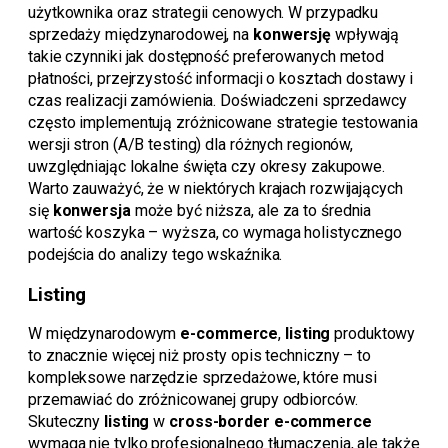
użytkownika oraz strategii cenowych. W przypadku
sprzedaży międzynarodowej, na
konwersję
wpływają
takie czynniki jak dostępność preferowanych metod
płatności, przejrzystość informacji o kosztach dostawy i
czas realizacji zamówienia. Doświadczeni sprzedawcy
często implementują zróżnicowane strategie testowania
wersji stron (A/B testing) dla różnych regionów,
uwzględniając lokalne święta czy okresy zakupowe.
Warto zauważyć, że w niektórych krajach rozwijających
się
konwersja
może być niższa, ale za to średnia
wartość koszyka – wyższa, co wymaga holistycznego
podejścia do analizy tego wskaźnika.
Listing
W międzynarodowym
e-commerce
,
listing
produktowy
to znacznie więcej niż prosty opis techniczny – to
kompleksowe narzędzie sprzedażowe, które musi
przemawiać do zróżnicowanej grupy odbiorców.
Skuteczny
listing
w
cross-border e-commerce
wymaga nie tylko profesjonalnego tłumaczenia, ale także