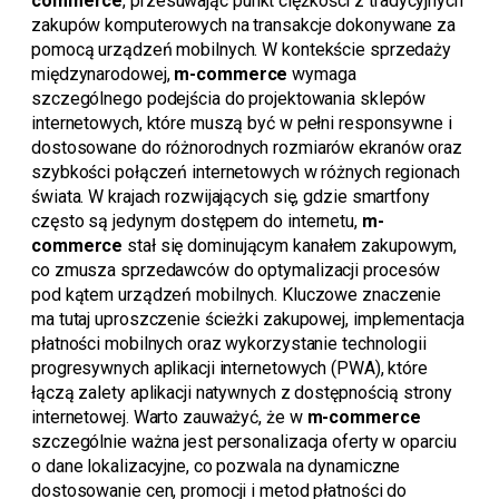
commerce
, przesuwając punkt ciężkości z tradycyjnych
zakupów komputerowych na transakcje dokonywane za
pomocą urządzeń mobilnych. W kontekście sprzedaży
międzynarodowej,
m-commerce
wymaga
szczególnego podejścia do projektowania sklepów
internetowych, które muszą być w pełni responsywne i
dostosowane do różnorodnych rozmiarów ekranów oraz
szybkości połączeń internetowych w różnych regionach
świata. W krajach rozwijających się, gdzie smartfony
często są jedynym dostępem do internetu,
m-
commerce
stał się dominującym kanałem zakupowym,
co zmusza sprzedawców do optymalizacji procesów
pod kątem urządzeń mobilnych. Kluczowe znaczenie
ma tutaj uproszczenie ścieżki zakupowej, implementacja
płatności mobilnych oraz wykorzystanie technologii
progresywnych aplikacji internetowych (PWA), które
łączą zalety aplikacji natywnych z dostępnością strony
internetowej. Warto zauważyć, że w
m-commerce
szczególnie ważna jest personalizacja oferty w oparciu
o dane lokalizacyjne, co pozwala na dynamiczne
dostosowanie cen, promocji i metod płatności do