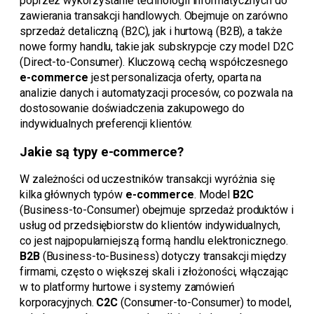
poprzez wykorzystanie technologii informatycznych do
zawierania transakcji handlowych. Obejmuje on zarówno
sprzedaż detaliczną (B2C), jak i hurtową (B2B), a także
nowe formy handlu, takie jak subskrypcje czy model D2C
(Direct-to-Consumer). Kluczową cechą współczesnego
e-commerce
jest personalizacja oferty, oparta na
analizie danych i automatyzacji procesów, co pozwala na
dostosowanie doświadczenia zakupowego do
indywidualnych preferencji klientów.
Jakie są typy e-commerce?
W zależności od uczestników transakcji wyróżnia się
kilka głównych typów
e-commerce
. Model
B2C
(Business-to-Consumer) obejmuje sprzedaż produktów i
usług od przedsiębiorstw do klientów indywidualnych,
co jest najpopularniejszą formą handlu elektronicznego.
B2B
(Business-to-Business) dotyczy transakcji między
firmami, często o większej skali i złożoności, włączając
w to platformy hurtowe i systemy zamówień
korporacyjnych.
C2C
(Consumer-to-Consumer) to model,