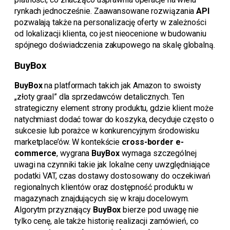
rynkach jednocześnie. Zaawansowane rozwiązania
API
pozwalają także na personalizację oferty w zależności
od lokalizacji klienta, co jest nieocenione w budowaniu
spójnego doświadczenia zakupowego na skalę globalną.
BuyBox
BuyBox
na platformach takich jak Amazon to swoisty
„złoty graal” dla sprzedawców detalicznych. Ten
strategiczny element strony produktu, gdzie klient może
natychmiast dodać towar do koszyka, decyduje często o
sukcesie lub porażce w konkurencyjnym środowisku
marketplace’ów. W kontekście
cross-border e-
commerce
, wygrana
BuyBox
wymaga szczególnej
uwagi na czynniki takie jak lokalne ceny uwzględniające
podatki VAT, czas dostawy dostosowany do oczekiwań
regionalnych klientów oraz dostępność produktu w
magazynach znajdujących się w kraju docelowym.
Algorytm przyznający
BuyBox
bierze pod uwagę nie
tylko cenę, ale także historię realizacji zamówień, co