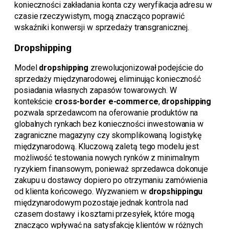
konieczności zakładania konta czy weryfikacja adresu w
czasie rzeczywistym, mogą znacząco poprawić
wskaźniki konwersji w sprzedaży transgranicznej.
Dropshipping
Model
dropshipping
zrewolucjonizował podejście do
sprzedaży międzynarodowej, eliminując konieczność
posiadania własnych zapasów towarowych. W
kontekście
cross-border e-commerce
,
dropshipping
pozwala sprzedawcom na oferowanie produktów na
globalnych rynkach bez konieczności inwestowania w
zagraniczne magazyny czy skomplikowaną logistykę
międzynarodową. Kluczową zaletą tego modelu jest
możliwość testowania nowych rynków z minimalnym
ryzykiem finansowym, ponieważ sprzedawca dokonuje
zakupu u dostawcy dopiero po otrzymaniu zamówienia
od klienta końcowego. Wyzwaniem w
dropshippingu
międzynarodowym pozostaje jednak kontrola nad
czasem dostawy i kosztami przesyłek, które mogą
znacząco wpływać na satysfakcję klientów w różnych