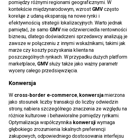
pomiędzy różnymi regionami geograficznymi. W
kontekście międzynarodowym, wzrost
GMV
często
koreluje z udaną ekspansją na nowe rynki i
efektywnością strategii lokalizacyjnych. Warto jednak
pamiętać, że samo
GMV
nie odzwierciedla rentowności
biznesu, dlatego doświadczeni sprzedawcy analizują je
zawsze w połączeniu z innymi wskaźnikami, takimi jak
marże czy koszty pozyskania klienta na
poszczególnych rynkach. W przypadku dużych platform
marketplace,
GMV
służy także jako ważny parametr
wyceny całego przedsięwzięcia.
Konwersja
W
cross-border e-commerce
,
konwersja
mierzona
jako stosunek liczby transakcji do liczby odwiedzin
strony, nabiera szczególnego znaczenia ze względu na
różnice kulturowe i behawioralne pomiędzy rynkami.
Optymalizacja współczynnika
konwersji
wymaga
głębokiego zrozumienia lokalnych preferencji
zakupowych, odpowiedniego dostosowania interfejsu