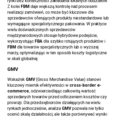
rynki bez konieczności zakładania lokalnych oddziałów.
Z kolei
FBM
daje większą kontrolę nad procesem
realizacji zamówień, co może być kluczowe dla
sprzedawców oferujących produkty niestandardowe lub
wymagające specjalistycznego pakowania. W praktyce
wielu doświadczonych sprzedawców
międzynarodowych stosuje hybrydowe podejście,
wykorzystując
FBA
dla szybko rotujących produktów i
FBM
dla towarów specjalistycznych lub o wyższej
marży, optymalizując w ten sposób koszty logistyczne
w skali globalnej.
GMV
Wskaźnik
GMV
(Gross Merchandise Value) stanowi
kluczowy miernik efektywności w
cross-border e-
commerce
, odzwierciedlając całkowitą wartość
sprzedanych towarów przed odliczeniem kosztów czy
prowizji. Dla przedsiębiorców działających na wielu
rynkach jednocześnie, analiza
GMV
pozwala nie tylko
ocenić skalę działalności, ale także porównywać wyniki