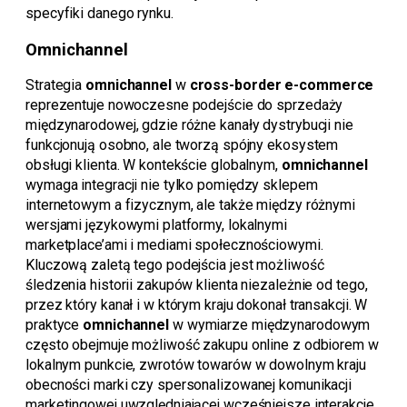
specyfiki danego rynku.
Omnichannel
Strategia
omnichannel
w
cross-border e-commerce
reprezentuje nowoczesne podejście do sprzedaży
międzynarodowej, gdzie różne kanały dystrybucji nie
funkcjonują osobno, ale tworzą spójny ekosystem
obsługi klienta. W kontekście globalnym,
omnichannel
wymaga integracji nie tylko pomiędzy sklepem
internetowym a fizycznym, ale także między różnymi
wersjami językowymi platformy, lokalnymi
marketplace’ami i mediami społecznościowymi.
Kluczową zaletą tego podejścia jest możliwość
śledzenia historii zakupów klienta niezależnie od tego,
przez który kanał i w którym kraju dokonał transakcji. W
praktyce
omnichannel
w wymiarze międzynarodowym
często obejmuje możliwość zakupu online z odbiorem w
lokalnym punkcie, zwrotów towarów w dowolnym kraju
obecności marki czy spersonalizowanej komunikacji
marketingowej uwzględniającej wcześniejsze interakcje