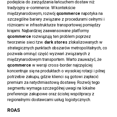
podejścia do zarządzania łańcuchem dostaw niż
tradycyjny e-commerce. W kontekście
międzynarodowym, rozwój
qcommerce
napotyka na
szczególne bariery związane z procedurami celnymi i
różnicami w infrastrukturze transportowej pomiędzy
krajami. Najbardziej zaawansowane platformy
qcommerce
rozwiązują ten problem poprzez
tworzenie sieci tzw.
dark stores
zlokalizowanych w
strategicznych punktach obszarów metropolitalnych, co
pozwala ominąć część wyzwań związanych z
międzynarodowym transportem. Warto zauważyć, że
qcommerce
w wersji cross-border najczęściej
koncentruje się na produktach o wysokiej rotacji i pilnej
potrzebie zakupu, gdzie klienci są gotowi zapłacić
premium za natychmiastową dostawę. Rozwój tego
segmentu wymaga szczególnej uwagi na lokalne
preferencje zakupowe oraz ścisłej współpracy z
regionalnymi dostawcami usług logistycznych.
ROAS