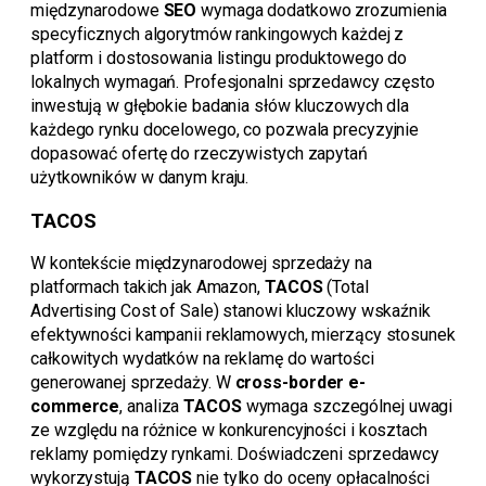
międzynarodowe
SEO
wymaga dodatkowo zrozumienia
specyficznych algorytmów rankingowych każdej z
platform i dostosowania listingu produktowego do
lokalnych wymagań. Profesjonalni sprzedawcy często
inwestują w głębokie badania słów kluczowych dla
każdego rynku docelowego, co pozwala precyzyjnie
dopasować ofertę do rzeczywistych zapytań
użytkowników w danym kraju.
TACOS
W kontekście międzynarodowej sprzedaży na
platformach takich jak Amazon,
TACOS
(Total
Advertising Cost of Sale) stanowi kluczowy wskaźnik
efektywności kampanii reklamowych, mierzący stosunek
całkowitych wydatków na reklamę do wartości
generowanej sprzedaży. W
cross-border e-
commerce
, analiza
TACOS
wymaga szczególnej uwagi
ze względu na różnice w konkurencyjności i kosztach
reklamy pomiędzy rynkami. Doświadczeni sprzedawcy
wykorzystują
TACOS
nie tylko do oceny opłacalności