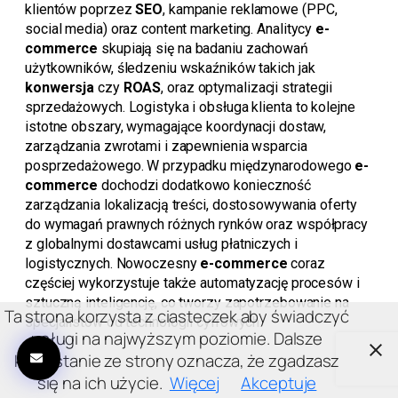
klientów poprzez
SEO
, kampanie reklamowe (PPC,
social media) oraz content marketing. Analitycy
e-
commerce
skupiają się na badaniu zachowań
użytkowników, śledzeniu wskaźników takich jak
konwersja
czy
ROAS
, oraz optymalizacji strategii
sprzedażowych. Logistyka i obsługa klienta to kolejne
istotne obszary, wymagające koordynacji dostaw,
zarządzania zwrotami i zapewnienia wsparcia
posprzedażowego. W przypadku międzynarodowego
e-
commerce
dochodzi dodatkowo konieczność
zarządzania lokalizacją treści, dostosowywania oferty
do wymagań prawnych różnych rynków oraz współpracy
z globalnymi dostawcami usług płatniczych i
logistycznych. Nowoczesny
e-commerce
coraz
częściej wykorzystuje także automatyzację procesów i
sztuczną inteligencję, co tworzy zapotrzebowanie na
Ta strona korzysta z ciasteczek aby świadczyć
specjalistów od technologii cyfrowych.
usługi na najwyższym poziomie. Dalsze
korzystanie ze strony oznacza, że zgadzasz
się na ich użycie.
Więcej
Akceptuje