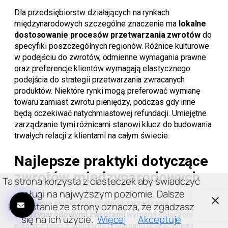
Dla przedsiębiorstw działających na rynkach
międzynarodowych szczególne znaczenie ma
lokalne
dostosowanie procesów przetwarzania zwrotów
do
specyfiki poszczególnych regionów. Różnice kulturowe
w podejściu do zwrotów, odmienne wymagania prawne
oraz preferencje klientów wymagają elastycznego
podejścia do strategii przetwarzania zwracanych
produktów. Niektóre rynki mogą preferować wymianę
towaru zamiast zwrotu pieniędzy, podczas gdy inne
będą oczekiwać natychmiastowej refundacji. Umiejętne
zarządzanie tymi różnicami stanowi klucz do budowania
trwałych relacji z klientami na całym świecie.
Najlepsze praktyki dotyczące
zwrotów międzynarodowych
Ta strona korzysta z ciasteczek aby świadczyć
usługi na najwyższym poziomie. Dalsze
Wdrożenie skutecznej strategii zarządzania
korzystanie ze strony oznacza, że zgadzasz
międzynarodowymi zwrotami
wymaga połączenia
się na ich użycie.
Więcej
Akceptuje
elastyczności z solidnymi procesami operacyjnymi.