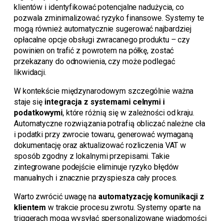
klientów i identyfikować potencjalne nadużycia, co
pozwala zminimalizować ryzyko finansowe. Systemy te
mogą również automatycznie sugerować najbardziej
opłacalne opcje obsługi zwracanego produktu – czy
powinien on trafić z powrotem na półkę, zostać
przekazany do odnowienia, czy może podlegać
likwidacji.
W kontekście międzynarodowym szczególnie ważna
staje się
integracja z systemami celnymi i
podatkowymi
, które różnią się w zależności od kraju.
Automatyczne rozwiązania potrafią obliczać należne cła
i podatki przy zwrocie towaru, generować wymaganą
dokumentację oraz aktualizować rozliczenia VAT w
sposób zgodny z lokalnymi przepisami. Takie
zintegrowane podejście eliminuje ryzyko błędów
manualnych i znacznie przyspiesza cały proces.
Warto zwrócić uwagę na
automatyzację komunikacji z
klientem
w trakcie procesu zwrotu. Systemy oparte na
triggerach mogą wysyłać spersonalizowane wiadomości