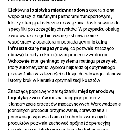
Efektywna
logistyka międzynarodowa
opiera się na
współpracy z zaufanymi partnerami transportowymi,
którzy oferują elastyczne rozwiązania dostosowane do
specyfiki poszczególnych rynków. W przypadku obsługi
zwrotów szczególnie ważne jest nawiązanie
współpracy z operatorami posiadającymi
lokalną
infrastrukturę magazynową
, co pozwala znacząco
obniżyć koszty i skrócić czas procesu zwrotnego.
Wdrożenie inteligentnego systemu routingu przesyłek,
który automatycznie wybiera najbardziej optymalnego
przewoźnika w zależności od kraju docelowego, stanowi
istotny krok w kierunku optymalizacji kosztów.
Znaczącą poprawę w zarządzaniu
międzynarodową
logistyką zwrotów
można osiągnąć poprzez
standaryzację procesów magazynowych. Wprowadzenie
jednolitych procedur przyjmowania, sprawdzania i
ponownego wprowadzania do obrotu zwracanych
produktów pozwala zachować spójność operacyjną
niezależnie od lokalizacji centrum dystrybucyjnego.