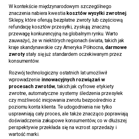
W kontekście międzynarodowym szczególnego
znaczenia nabiera kwestia
kosztów wysyłki zwrotnej
.
Sklepy, które oferują bezpłatne zwroty lub częściową
refundację kosztów przesyłki, zyskują znaczną
przewagę konkurencyjną na globalnym rynku. Warto
zauważyć, że w niektórych regionach świata, takich jak
kraje skandynawskie czy Ameryka Północna,
darmowe
zwroty
stały się już standardem oczekiwanym przez
konsumentów.
Rozwój technologiczny ostatnich lat umożliwił
wprowadzenie
innowacyjnych rozwiązań w
procesach zwrotów
, takich jak cyfrowe etykiety
zwrotne, automatyczne systemy śledzenia przesyłek
czy możliwość inicjowania zwrotu bezpośrednio z
poziomu konta klienta. Te udogodnienia nie tylko
usprawniają cały proces, ale także znacząco poprawiają
doświadczenia zakupowe konsumentów, co w dłuższej
perspektywie przekłada się na wzrost sprzedaży i
wartość marki.