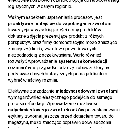
efektywne kosztowo i czasowo opcje dostawców usług
logistycznych w danym regionie.
Ważnym aspektem usprawnienia procesów jest
proaktywne podejście do zapobiegania zwrotom
.
Inwestycja w wysokiej jakości opisy produktów,
dokładne zdjęcia prezentujące produkt z różnych
perspektyw oraz filmy demonstracyjne może znacząco
zmniejszyć liczbę zwrotów spowodowanych
niezgodnością z oczekiwaniami. Warto również
rozważyć wprowadzenie
systemu rekomendacji
rozmiarów
w przypadku odzieży i obuwia, który na
podstawie danych historycznych pomaga klientom
wybrać właściwy rozmiar.
Efektywne zarządzanie
międzynarodowymi zwrotami
wymaga również elastycznego podejścia do samego
procesu refundacji. Wprowadzenie możliwości
natychmiastowego zwrotu środków
po zeskanowaniu
etykiety zwrotnej, jeszcze przed dotarciem towaru do
magazynu, może znacząco poprawić doświadczenia