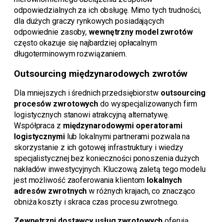
odpowiedzialnych za ich obsługę. Mimo tych trudności,
dla dużych graczy rynkowych posiadających
odpowiednie zasoby,
wewnętrzny model zwrotów
często okazuje się najbardziej opłacalnym
długoterminowym rozwiązaniem.
Outsourcing międzynarodowych zwrotów
Dla mniejszych i średnich przedsiębiorstw
outsourcing
procesów zwrotowych
do wyspecjalizowanych firm
logistycznych stanowi atrakcyjną alternatywę.
Współpraca z
międzynarodowymi operatorami
logistycznymi
lub lokalnymi partnerami pozwala na
skorzystanie z ich gotowej infrastruktury i wiedzy
specjalistycznej bez konieczności ponoszenia dużych
nakładów inwestycyjnych. Kluczową zaletą tego modelu
jest możliwość zaoferowania klientom
lokalnych
adresów zwrotnych
w różnych krajach, co znacząco
obniża koszty i skraca czas procesu zwrotnego.
Zewnętrzni dostawcy usług zwrotowych
oferują