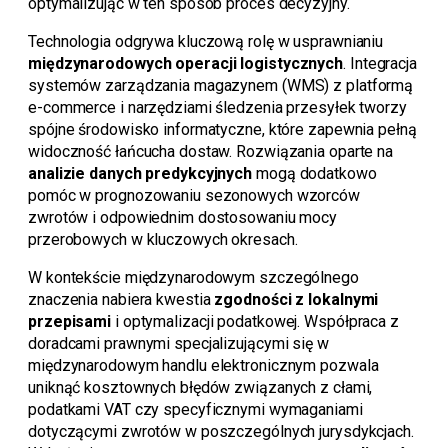
optymalizując w ten sposób proces decyzyjny.
Technologia odgrywa kluczową rolę w usprawnianiu
międzynarodowych operacji logistycznych
. Integracja
systemów zarządzania magazynem (WMS) z platformą
e-commerce i narzędziami śledzenia przesyłek tworzy
spójne środowisko informatyczne, które zapewnia pełną
widoczność łańcucha dostaw. Rozwiązania oparte na
analizie danych predykcyjnych
mogą dodatkowo
pomóc w prognozowaniu sezonowych wzorców
zwrotów i odpowiednim dostosowaniu mocy
przerobowych w kluczowych okresach.
W kontekście międzynarodowym szczególnego
znaczenia nabiera kwestia
zgodności z lokalnymi
przepisami
i optymalizacji podatkowej. Współpraca z
doradcami prawnymi specjalizującymi się w
międzynarodowym handlu elektronicznym pozwala
uniknąć kosztownych błędów związanych z cłami,
podatkami VAT czy specyficznymi wymaganiami
dotyczącymi zwrotów w poszczególnych jurysdykcjach.