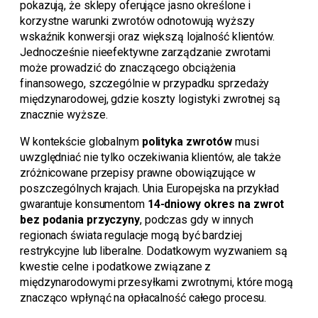
pokazują, że sklepy oferujące jasno określone i
korzystne warunki zwrotów odnotowują wyższy
wskaźnik konwersji oraz większą lojalność klientów.
Jednocześnie nieefektywne zarządzanie zwrotami
może prowadzić do znaczącego obciążenia
finansowego, szczególnie w przypadku sprzedaży
międzynarodowej, gdzie koszty logistyki zwrotnej są
znacznie wyższe.
W kontekście globalnym
polityka zwrotów
musi
uwzględniać nie tylko oczekiwania klientów, ale także
zróżnicowane przepisy prawne obowiązujące w
poszczególnych krajach. Unia Europejska na przykład
gwarantuje konsumentom
14-dniowy okres na zwrot
bez podania przyczyny
, podczas gdy w innych
regionach świata regulacje mogą być bardziej
restrykcyjne lub liberalne. Dodatkowym wyzwaniem są
kwestie celne i podatkowe związane z
międzynarodowymi przesyłkami zwrotnymi, które mogą
znacząco wpłynąć na opłacalność całego procesu.