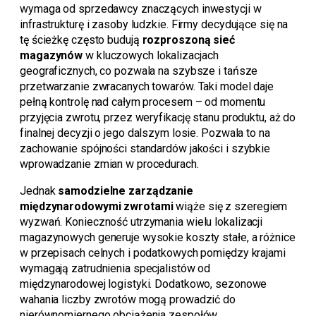
wymaga od sprzedawcy znaczących inwestycji w
infrastrukturę i zasoby ludzkie. Firmy decydujące się na
tę ścieżkę często budują
rozproszoną sieć
magazynów
w kluczowych lokalizacjach
geograficznych, co pozwala na szybsze i tańsze
przetwarzanie zwracanych towarów. Taki model daje
pełną kontrolę nad całym procesem – od momentu
przyjęcia zwrotu, przez weryfikację stanu produktu, aż do
finalnej decyzji o jego dalszym losie. Pozwala to na
zachowanie spójności standardów jakości i szybkie
wprowadzanie zmian w procedurach.
Jednak
samodzielne zarządzanie
międzynarodowymi zwrotami
wiąże się z szeregiem
wyzwań. Konieczność utrzymania wielu lokalizacji
magazynowych generuje wysokie koszty stałe, a różnice
w przepisach celnych i podatkowych pomiędzy krajami
wymagają zatrudnienia specjalistów od
międzynarodowej logistyki. Dodatkowo, sezonowe
wahania liczby zwrotów mogą prowadzić do
nierównomiernego obciążenia zespołów