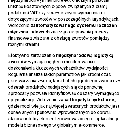
międzynarodowym handlu elektronicznym pozwala
uniknąć kosztownych błędów związanych z cłami,
podatkami VAT czy specyficznymi wymaganiami
dotyczącymi zwrotów w poszczególnych jurysdykcjach.
Wdrożenie
zautomatyzowanego systemu rozliczeń
międzynarodowych
znacząco usprawnia procesy
finansowe związane z obsługą zwrotów pomiędzy
różnymi krajami.
Efektywne zarządzanie
międzynarodową logistyką
zwrotów
wymaga ciągłego monitorowania i
doskonalenia kluczowych wskaźników wydajności.
Regularna analiza takich parametrów jak średni czas
przetwarzania zwrotu, koszt obsługi jednego zwrotu czy
odsetek produktów nadających się do ponownej
sprzedaży pozwala identyfikować obszary wymagające
optymalizacji. Wdrożenie zasad
logistyki cyrkularnej
,
gdzie możliwie jak najwięcej zwracanych produktów jest
odnawianych i ponownie wprowadzanych do obrotu,
stanowi istotny element zrównoważonego i opłacalnego
modelu biznesowego w globalnym e-commerce.