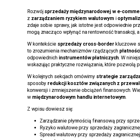
Rozwój
sprzedaży międzynarodowej w e-comme
z
zarządzaniem ryzykiem walutowym
i
optymali
zdaje sobie sprawy, jak istotne jest odpowiednie p
mogą znacząco wpłynąć na rentowność transakcji, a
W kontekście
sprzedaży cross-border
kluczowe st
to zrozumienia mechanizmów rządzących
płatnoś
odpowiednich
instrumentów płatniczych
. W ninie
wskazując praktyczne rozwiązania, które pozwolą p
W kolejnych sekcjach omówimy
strategie zarządz
sposoby
redukcji kosztów związanych z przewa
konwersji i zmniejszenie obciążeń finansowych. Wi
w
międzynarodowym handlu internetowym
.
Z wpisu dowiesz się:
Zarządzanie płynnością finansową przy sprze
Ryzyko walutowe przy sprzedaży zagraniczne
Spread walutowy przy sprzedaży zagranicznej