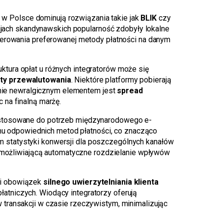
 w Polsce dominują rozwiązania takie jak
BLIK
czy
ajach skandynawskich popularność zdobyły lokalne
oferowania preferowanej metody płatności na danym
uktura opłat u różnych integratorów może się
ty przewalutowania
. Niektóre platformy pobierają
ólnie newralgicznym elementem jest
spread
 na finalną marżę.
ostosowane do potrzeb międzynarodowego e-
u odpowiednich metod płatności, co znacząco
 statystyki konwersji dla poszczególnych kanałów
umożliwiającą automatyczne rozdzielanie wpływów
i obowiązek
silnego uwierzytelniania klienta
tniczych. Wiodący integratorzy oferują
ów transakcji w czasie rzeczywistym, minimalizując