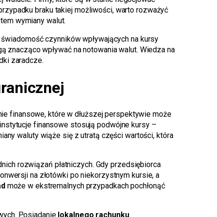
rzypadku braku takiej możliwości, warto rozważyć
ntem wymiany walut.
 świadomość czynników wpływających na kursy
mogą znacząco wpływać na notowania walut. Wiedza na
dki zaradcze.
ranicznej
nie finansowe, które w dłuższej perspektywie może
instytucje finansowe stosują podwójne kursy –
ny waluty wiąże się z utratą części wartości, która
nich rozwiązań płatniczych. Gdy przedsiębiorca
nwersji na złotówki po niekorzystnym kursie, a
ad
może w ekstremalnych przypadkach pochłonąć
owych. Posiadanie
lokalnego rachunku