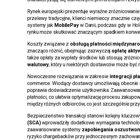
Rynek europejski prezentuje wyraźne zróżnicowan
przelewy tradycyjne, klienci niemieccy znacznie czę
systemy jak
MobilePay
w Danii, podczas gdy w Hola
rynku może skutkować znaczącym spadkiem konwer
Koszty związane z
obsługą płatności międzynar
znacząco różnić, obejmując zazwyczaj
opłatę akty
także opłaty za wypłaty środków lub stosują zróżni
walutowy
, który u niektórych dostawców może być 
Nowoczesne rozwiązania w zakresie
integracji pł
commerce. Wiodący dostawcy umożliwiają obecnie
poprawia doświadczenie użytkownika. Zaawansowane
płatności, co ułatwia optymalizację procesu zakupo
między różnych odbiorców, co jest szczególnie prz
Bezpieczeństwo transakcji stanowi kolejny kluczow
(SCA)
wprowadziły dodatkowe wymagania technologic
zaawansowane systemy
zapobiegania oszustwo
ryzyko chargebacków przy jednoczesnym zachowan