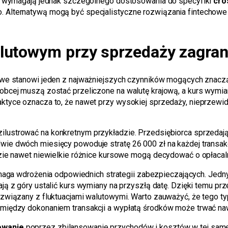
ing wymagają jednak szczególnego dostosowania do specyfiki
cro
. Alternatywą mogą być specjalistyczne rozwiązania fintechowe
lutowym przy sprzedaży zagran
we stanowi jeden z najważniejszych czynników mogących znacząc
 obcej muszą zostać przeliczone na walutę krajową, a kurs wym
raktyce oznacza to, że nawet przy wysokiej sprzedaży, nieprze
 zilustrować na konkretnym przykładzie. Przedsiębiorca sprzeda
ie dwóch miesięcy powoduje stratę 26 000 zł na każdej transakc
dzie nawet niewielkie różnice kursowe mogą decydować o opłacal
ga wdrożenia odpowiednich strategii zabezpieczających. Jedn
walają z góry ustalić kurs wymiany na przyszłą datę. Dzięki temu
 związany z fluktuacjami walutowymi. Warto zauważyć, że tego t
 między dokonaniem transakcji a wypłatą środków może trwać nawe
owanie
poprzez zbilansowanie przychodów i kosztów w tej samej 