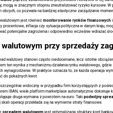
y, mogą w znacznym stopniu zneutralizować ryzyko kursowe. W p
h obcych, co pozwala na bardziej elastyczne zarządzanie mome
 walutowym jest również
monitorowanie rynków finansowych
i
y procentowe, inflacja czy sytuacja polityczna w danym kraju, 
wać potencjalne zagrożenia i odpowiednio wcześnie wdrażać śro
 walutowym przy sprzedaży zag
ad walutowy stanowi często niedoceniane, lecz istotne obciąże
em ten wynika z mechanizmu działania rynku walutowego, gdzie 
ch wynagrodzenie. W praktyce oznacza to, że każda operacja wymia
ać do pokaźnych kwot.
 szczególnie widoczny w przypadku firm korzystających z pośred
erem IBAN, wiele platform marketplace automatycznie dokonuje ko
astępuje druga wymiana z powrotem na euro. Taki
podwójny spre
j skali operacji przekłada się na wymierne straty finansowe.
ze
spreadem walutowym
jest optymalizacja struktury kont bank