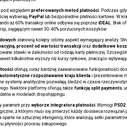
ie pod względem
preferowanych metod płatności
. Podczas gdy
ściej wybierają
PayPal
lub bezpośrednie płatności kartowe. W kr
ndii aż 60% transakcji online odbywa się poprzez
iDEAL
. Brak 
sji, sięgającym nawet 30-40% porzuconych koszyków.
odowych
stanowią kolejny istotny aspekt wymagający analizy. Str
wacyjną
,
procent od wartości transakcji
oraz
dodatkowe kosz
cowane stawki w zależności od rodzaju karty płatniczej. Szczeg
nawet kilkukrotnie wyższy niż kursy rynkowe, znacząco wpływając
atności
oferują coraz bardziej zaawansowane funkcjonalności d
automatyczne rozpoznawanie kraju klienta
i prezentowanie m
 systemy analityczne pozwalają śledzić w czasie rzeczywistym
wego. Niektóre platformy oferują także
funkcję split payments
, 
ydatne w modelach dropshippingu.
y parametr przy
wyborze integratora płatności
. Wymogi
PSD2
zne, z którymi musi się zmierzyć każdy dostawca rozwiązań pła
m
oparte na sztucznej inteligencji, które analizują setki parametr
iu płynności procesu zakupowego.