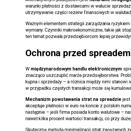
warunki płatności z dostawcami w walucie sprzedaż
utrzymywanie części rezerw finansowych w walutac
Ważnym elementem strategii zarządzania ryzykiem
wymiany. Czynniki makroekonomiczne, takie jak stop
ten temat pozwala przedsiębiorcom lepiej przewidy
Ochrona przed spreadem
W
międzynarodowym handlu elektronicznym
spre
znacząco uszczuplić marże przedsiębiorstwa. Probl
kupna i sprzedaży – a różnica między nimi stanowi i
w przypadku częstych transakcji może się kumulow
Mechanizm powstawania strat na spreadzie
jest
akceptuje płatności w euro na koncie z polskim num
następnie – jeśli firma posiada konto walutowe – n
nawet kilka procent wartości transakcji, co przy duże
Skuteczną metodą minimalizacji strat związanych 