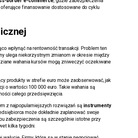
ss-border e-commerce
, gdzie zabezpieczenia
 oferujące finansowanie dostosowane do cyklu
icznej
o wpłynąć na rentowność transakcji. Problem ten
iany ulega niekorzystnym zmianom w okresie między
widziane wahania kursów mogą zniweczyć oczekiwane
jący produkty w strefie euro może zaobserwować, jak
ji o wartości 100 000 euro. Takie wahania są
ności całego przedsięwzięcia.
ym z najpopularniejszych rozwiązań są
instrumenty
 przedsiębiorca może dokładnie zaplanować swoje
ypu zabezpieczenia są szczególnie istotne przy
t kilka tygodni.
walucie. Firmy, które są w stanie negocjować