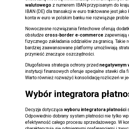
walutowego
z numerem IBAN przypisanym do kraju
IBAN (DE) dla transakcji w euro traktowane jest jak
konta w euro w polskim banku nie rozwiązuje proble
Nowoczesne rozwiązania fintechowe oferują doda
obsłudze
cross-border e-commerce
zapewniają d
fizycznego zakładania oddziałów za granicą. Takie 
bardziej zaawansowane platformy umożliwiają strate
przynieść znaczące oszczędności.
Długofalowa strategia ochrony przed
negatywnym 
instytucji finansowych oferuje specjalne stawki dl
Warto również rozważyć konsolidację rozliczeń w jed
Wybór integratora płatno
Decyzja dotycząca
wyboru integratora płatności
s
Odpowiednio dobrany system płatności nie tylko wpł
efektywność całego procesu sprzedażowego. W kont
charakteryzują się odmiennymi preferencjami i zwyc