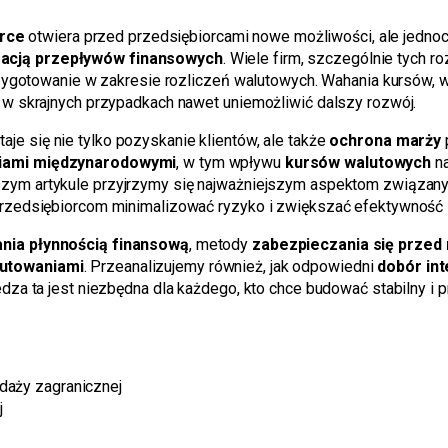
rce
otwiera przed przedsiębiorcami nowe możliwości, ale jedno
zacją przepływów finansowych
. Wiele firm, szczególnie tych r
rzygotowanie w zakresie rozliczeń walutowych. Wahania kursów, 
 w skrajnych przypadkach nawet uniemożliwić dalszy rozwój.
aje się nie tylko pozyskanie klientów, ale także
ochrona marży
ciami międzynarodowymi
, w tym wpływu
kursów walutowych
na
jszym artykule przyjrzymy się najważniejszym aspektom związa
rzedsiębiorcom minimalizować ryzyko i zwiększać efektywność 
ania płynnością finansową
, metody
zabezpieczania się przed
lutowaniami
. Przeanalizujemy również, jak odpowiedni
dobór int
edza ta jest niezbędna dla każdego, kto chce budować stabilny 
daży zagranicznej
j