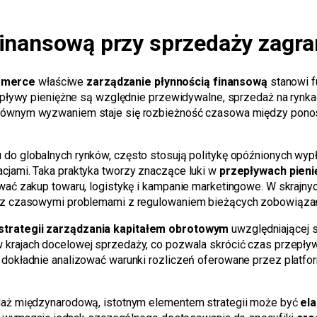
finansową przy sprzedaży zagra
mmerce
właściwe
zarządzanie płynnością finansową
stanowi f
zepływy pieniężne są względnie przewidywalne, sprzedaż na ryn
Głównym wyzwaniem staje się rozbieżność czasowa między pon
 do globalnych rynków, często stosują politykę opóźnionych wypła
cjami. Taka praktyka tworzy znaczące luki w
przepływach pieni
wać zakup towaru, logistykę i kampanie marketingowe. W skrajny
ę z czasowymi problemami z regulowaniem bieżących zobowiąza
strategii zarządzania kapitałem obrotowym
uwzględniającej s
 krajach docelowej sprzedaży, co pozwala skrócić czas przepły
dokładnie analizować warunki rozliczeń oferowane przez platfo
daż międzynarodową, istotnym elementem strategii może być
ela