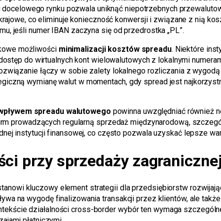
 docelowego rynku pozwala uniknąć niepotrzebnych przewaluto
o krajowe, co eliminuje konieczność konwersji i związane z nią k
mu, jeśli numer IBAN zaczyna się od przedrostka „PL”.
tkowe możliwości
minimalizacji kosztów spreadu
. Niektóre ins
ostęp do wirtualnych kont wielowalutowych z lokalnymi numeram
rozwiązanie łączy w sobie zalety lokalnego rozliczania z wygod
giczną wymianę walut w momentach, gdy spread jest najkorzystnie
wpływem spreadu walutowego
powinna uwzględniać również ne
a firm prowadzących regularną sprzedaż międzynarodową, szczegó
nej instytucji finansowej, co często pozwala uzyskać lepsze war
ści przy sprzedaży zagraniczne
tanowi kluczowy element strategii dla przedsiębiorstw rozwijaj
ywa na wygodę finalizowania transakcji przez klientów, ale takż
ekście działalności cross-border wybór ten wymaga szczególnej
zajami płatniczymi.