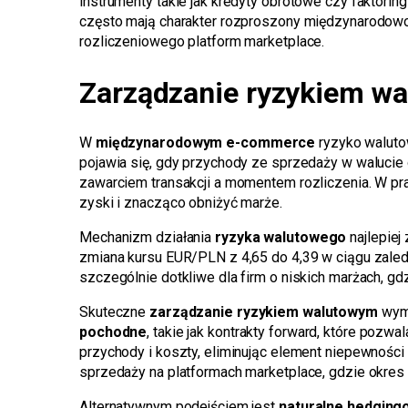
instrumenty takie jak kredyty obrotowe czy faktor
często mają charakter rozproszony międzynarodowo
rozliczeniowego platform marketplace.
Zarządzanie ryzykiem wa
W
międzynarodowym e-commerce
ryzyko waluto
pojawia się, gdy przychody ze sprzedaży w walucie
zawarciem transakcji a momentem rozliczenia. W p
zyski i znacząco obniżyć marże.
Mechanizm działania
ryzyka walutowego
najlepiej
zmiana kursu EUR/PLN z 4,65 do 4,39 w ciągu zaledw
szczególnie dotkliwe dla firm o niskich marżach, g
Skuteczne
zarządzanie ryzykiem walutowym
wyma
pochodne
, takie jak kontrakty forward, które poz
przychody i koszty, eliminując element niepewności
sprzedaży na platformach marketplace, gdzie okres
Alternatywnym podejściem jest
naturalne hedging