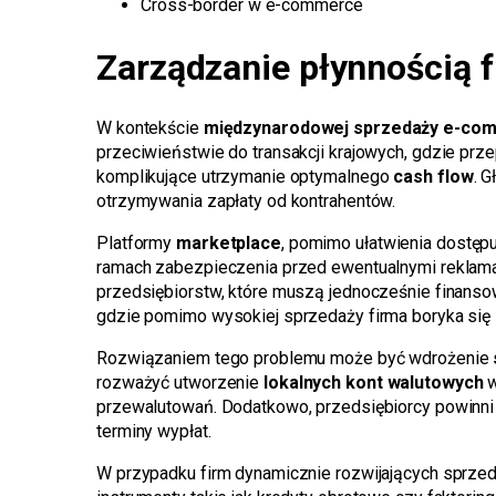
Cross-border w e-commerce
Zarządzanie płynnością 
W kontekście
międzynarodowej sprzedaży e-co
przeciwieństwie do transakcji krajowych, gdzie pr
komplikujące utrzymanie optymalnego
cash flow
. 
otrzymywania zapłaty od kontrahentów.
Platformy
marketplace
, pomimo ułatwienia dostępu
ramach zabezpieczenia przed ewentualnymi reklama
przedsiębiorstw, które muszą jednocześnie finanso
gdzie pomimo wysokiej sprzedaży firma boryka si
Rozwiązaniem tego problemu może być wdrożenie
rozważyć utworzenie
lokalnych kont walutowych
w
przewalutowań. Dodatkowo, przedsiębiorcy powinni 
terminy wypłat.
W przypadku firm dynamicznie rozwijających sprze