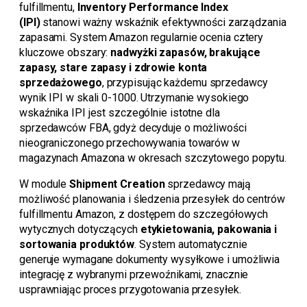
fulfillmentu,
Inventory Performance Index
(IPI)
stanowi ważny wskaźnik efektywności zarządzania
zapasami. System Amazon regularnie ocenia cztery
kluczowe obszary:
nadwyżki zapasów, brakujące
zapasy, stare zapasy i zdrowie konta
sprzedażowego
, przypisując każdemu sprzedawcy
wynik IPI w skali 0-1000. Utrzymanie wysokiego
wskaźnika IPI jest szczególnie istotne dla
sprzedawców FBA, gdyż decyduje o możliwości
nieograniczonego przechowywania towarów w
magazynach Amazona w okresach szczytowego popytu.
W module
Shipment Creation
sprzedawcy mają
możliwość planowania i śledzenia przesyłek do centrów
fulfillmentu Amazon, z dostępem do szczegółowych
wytycznych dotyczących
etykietowania, pakowania i
sortowania produktów
. System automatycznie
generuje wymagane dokumenty wysyłkowe i umożliwia
integrację z wybranymi przewoźnikami, znacznie
usprawniając proces przygotowania przesyłek.