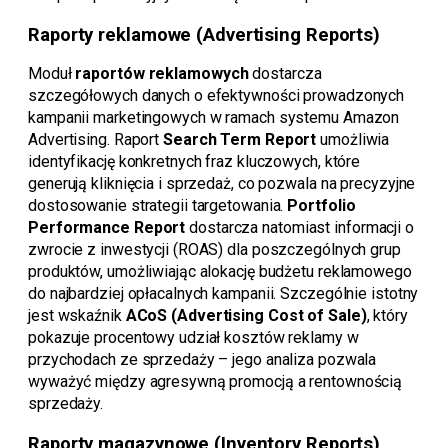
Raporty reklamowe (Advertising Reports)
Moduł
raportów reklamowych
dostarcza
szczegółowych danych o efektywności prowadzonych
kampanii marketingowych w ramach systemu Amazon
Advertising. Raport
Search Term Report
umożliwia
identyfikację konkretnych fraz kluczowych, które
generują kliknięcia i sprzedaż, co pozwala na precyzyjne
dostosowanie strategii targetowania.
Portfolio
Performance Report
dostarcza natomiast informacji o
zwrocie z inwestycji (ROAS) dla poszczególnych grup
produktów, umożliwiając alokację budżetu reklamowego
do najbardziej opłacalnych kampanii. Szczególnie istotny
jest wskaźnik
ACoS (Advertising Cost of Sale)
, który
pokazuje procentowy udział kosztów reklamy w
przychodach ze sprzedaży – jego analiza pozwala
wyważyć między agresywną promocją a rentownością
sprzedaży.
Raporty magazynowe (Inventory Reports)