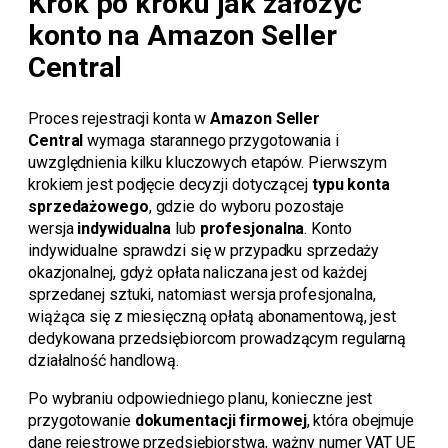
Krok po kroku jak założyć
konto na Amazon Seller
Central
Proces rejestracji konta w
Amazon Seller
Central
wymaga starannego przygotowania i
uwzględnienia kilku kluczowych etapów. Pierwszym
krokiem jest podjęcie decyzji dotyczącej
typu konta
sprzedażowego
, gdzie do wyboru pozostaje
wersja
indywidualna
lub
profesjonalna
. Konto
indywidualne sprawdzi się w przypadku sprzedaży
okazjonalnej, gdyż opłata naliczana jest od każdej
sprzedanej sztuki, natomiast wersja profesjonalna,
wiążąca się z miesięczną opłatą abonamentową, jest
dedykowana przedsiębiorcom prowadzącym regularną
działalność handlową.
Po wybraniu odpowiedniego planu, konieczne jest
przygotowanie
dokumentacji firmowej
, która obejmuje
dane rejestrowe przedsiębiorstwa, ważny numer VAT UE