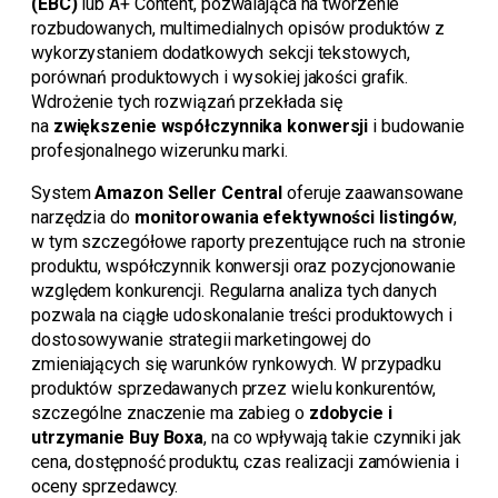
(EBC)
lub A+ Content, pozwalająca na tworzenie
rozbudowanych, multimedialnych opisów produktów z
wykorzystaniem dodatkowych sekcji tekstowych,
porównań produktowych i wysokiej jakości grafik.
Wdrożenie tych rozwiązań przekłada się
na
zwiększenie współczynnika konwersji
i budowanie
profesjonalnego wizerunku marki.
System
Amazon Seller Central
oferuje zaawansowane
narzędzia do
monitorowania efektywności listingów
,
w tym szczegółowe raporty prezentujące ruch na stronie
produktu, współczynnik konwersji oraz pozycjonowanie
względem konkurencji. Regularna analiza tych danych
pozwala na ciągłe udoskonalanie treści produktowych i
dostosowywanie strategii marketingowej do
zmieniających się warunków rynkowych. W przypadku
produktów sprzedawanych przez wielu konkurentów,
szczególne znaczenie ma zabieg o
zdobycie i
utrzymanie Buy Boxa
, na co wpływają takie czynniki jak
cena, dostępność produktu, czas realizacji zamówienia i
oceny sprzedawcy.