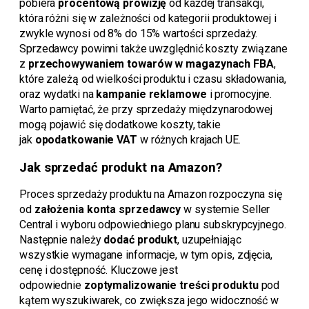
pobiera
procentową prowizję
od każdej transakcji,
która różni się w zależności od kategorii produktowej i
zwykle wynosi od 8% do 15% wartości sprzedaży.
Sprzedawcy powinni także uwzględnić koszty związane
z
przechowywaniem towarów w magazynach FBA
,
które zależą od wielkości produktu i czasu składowania,
oraz wydatki na
kampanie reklamowe
i promocyjne.
Warto pamiętać, że przy sprzedaży międzynarodowej
mogą pojawić się dodatkowe koszty, takie
jak
opodatkowanie VAT
w różnych krajach UE.
Jak sprzedać produkt na Amazon?
Proces sprzedaży produktu na Amazon rozpoczyna się
od
założenia konta sprzedawcy
w systemie Seller
Central i wyboru odpowiedniego planu subskrypcyjnego.
Następnie należy
dodać produkt
, uzupełniając
wszystkie wymagane informacje, w tym opis, zdjęcia,
cenę i dostępność. Kluczowe jest
odpowiednie
zoptymalizowanie treści produktu
pod
kątem wyszukiwarek, co zwiększa jego widoczność w