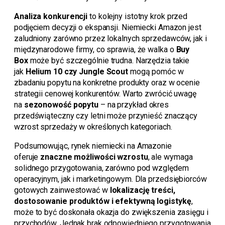
Analiza konkurencji
to kolejny istotny krok przed
podjęciem decyzji o ekspansji. Niemiecki Amazon jest
zaludniony zarówno przez lokalnych sprzedawców, jak i
międzynarodowe firmy, co sprawia, że walka o
Buy
Box
może być szczególnie trudna. Narzędzia takie
jak
Helium 10 czy Jungle Scout
mogą pomóc w
zbadaniu popytu na konkretne produkty oraz w ocenie
strategii cenowej konkurentów. Warto zwrócić uwagę
na
sezonowość popytu
– na przykład okres
przedświąteczny czy letni może przynieść znaczący
wzrost sprzedaży w określonych kategoriach.
Podsumowując, rynek niemiecki na Amazonie
oferuje
znaczne możliwości wzrostu
, ale wymaga
solidnego przygotowania, zarówno pod względem
operacyjnym, jak i marketingowym. Dla przedsiębiorców
gotowych zainwestować w
lokalizację treści,
dostosowanie produktów i efektywną logistykę
,
może to być doskonała okazja do zwiększenia zasięgu i
przychodów. Jednak brak odpowiedniego przygotowania