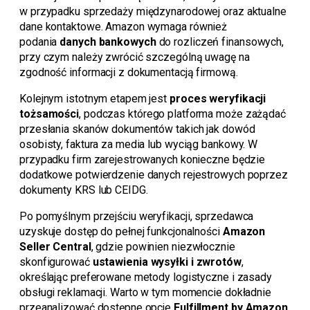
w przypadku sprzedaży międzynarodowej oraz aktualne
dane kontaktowe. Amazon wymaga również
podania
danych bankowych
do rozliczeń finansowych,
przy czym należy zwrócić szczególną uwagę na
zgodność informacji z dokumentacją firmową.
Kolejnym istotnym etapem jest
proces weryfikacji
tożsamości
, podczas którego platforma może zażądać
przesłania skanów dokumentów takich jak dowód
osobisty, faktura za media lub wyciąg bankowy. W
przypadku firm zarejestrowanych konieczne będzie
dodatkowe potwierdzenie danych rejestrowych poprzez
dokumenty KRS lub CEIDG.
Po pomyślnym przejściu weryfikacji, sprzedawca
uzyskuje dostęp do pełnej funkcjonalności
Amazon
Seller Central
, gdzie powinien niezwłocznie
skonfigurować
ustawienia wysyłki i zwrotów
,
określając preferowane metody logistyczne i zasady
obsługi reklamacji. Warto w tym momencie dokładnie
przeanalizować dostępne opcje
Fulfillment by Amazon