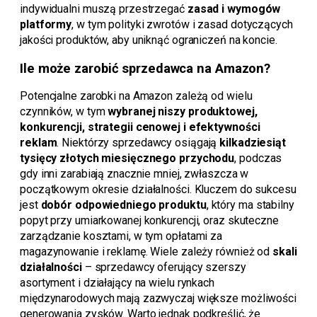
indywidualni muszą przestrzegać
zasad i wymogów
platformy
, w tym polityki zwrotów i zasad dotyczących
jakości produktów, aby uniknąć ograniczeń na koncie.
Ile może zarobić sprzedawca na Amazon?
Potencjalne zarobki na Amazon zależą od wielu
czynników, w tym
wybranej niszy produktowej,
konkurencji, strategii cenowej i efektywności
reklam
. Niektórzy sprzedawcy osiągają
kilkadziesiąt
tysięcy złotych miesięcznego przychodu
, podczas
gdy inni zarabiają znacznie mniej, zwłaszcza w
początkowym okresie działalności. Kluczem do sukcesu
jest
dobór odpowiedniego produktu
, który ma stabilny
popyt przy umiarkowanej konkurencji, oraz skuteczne
zarządzanie kosztami, w tym opłatami za
magazynowanie i reklamę. Wiele zależy również od
skali
działalności
– sprzedawcy oferujący szerszy
asortyment i działający na wielu rynkach
międzynarodowych mają zazwyczaj większe możliwości
generowania zysków. Warto jednak podkreślić, że