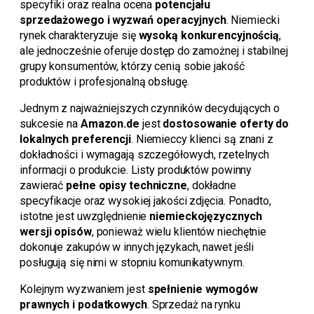
specyfiki oraz realna ocena
potencjału
sprzedażowego i wyzwań operacyjnych
. Niemiecki
rynek charakteryzuje się
wysoką konkurencyjnością
,
ale jednocześnie oferuje dostęp do zamożnej i stabilnej
grupy konsumentów, którzy cenią sobie jakość
produktów i profesjonalną obsługę.
Jednym z najważniejszych czynników decydujących o
sukcesie na
Amazon.de
jest
dostosowanie oferty do
lokalnych preferencji
. Niemieccy klienci są znani z
dokładności i wymagają szczegółowych, rzetelnych
informacji o produkcie. Listy produktów powinny
zawierać
pełne opisy techniczne
, dokładne
specyfikacje oraz wysokiej jakości zdjęcia. Ponadto,
istotne jest uwzględnienie
niemieckojęzycznych
wersji opisów
, ponieważ wielu klientów niechętnie
dokonuje zakupów w innych językach, nawet jeśli
posługują się nimi w stopniu komunikatywnym.
Kolejnym wyzwaniem jest
spełnienie wymogów
prawnych i podatkowych
. Sprzedaż na rynku