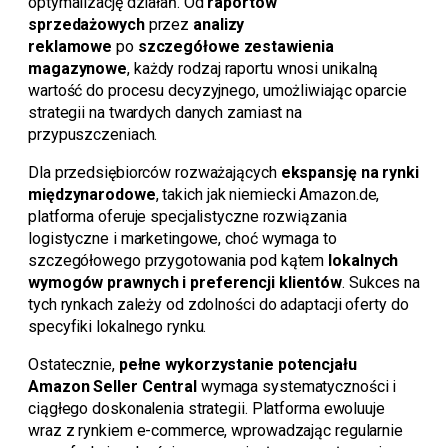
optymalizację działań. Od
raportów
sprzedażowych
przez
analizy
reklamowe
po
szczegółowe zestawienia
magazynowe
, każdy rodzaj raportu wnosi unikalną
wartość do procesu decyzyjnego, umożliwiając oparcie
strategii na twardych danych zamiast na
przypuszczeniach.
Dla przedsiębiorców rozważających
ekspansję na rynki
międzynarodowe
, takich jak niemiecki Amazon.de,
platforma oferuje specjalistyczne rozwiązania
logistyczne i marketingowe, choć wymaga to
szczegółowego przygotowania pod kątem
lokalnych
wymogów prawnych i preferencji klientów
. Sukces na
tych rynkach zależy od zdolności do adaptacji oferty do
specyfiki lokalnego rynku.
Ostatecznie,
pełne wykorzystanie potencjału
Amazon Seller Central
wymaga systematyczności i
ciągłego doskonalenia strategii. Platforma ewoluuje
wraz z rynkiem e-commerce, wprowadzając regularnie