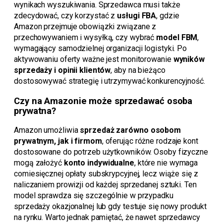
wynikach wyszukiwania. Sprzedawca musi także
zdecydować, czy korzystać z
usługi FBA
, gdzie
Amazon przejmuje obowiązki związane z
przechowywaniem i wysyłką, czy wybrać
model FBM
,
wymagający samodzielnej organizacji logistyki. Po
aktywowaniu oferty ważne jest monitorowanie
wyników
sprzedaży i opinii klientów
, aby na bieżąco
dostosowywać strategię i utrzymywać konkurencyjność.
Czy na Amazonie może sprzedawać osoba
prywatna?
Amazon umożliwia
sprzedaż zarówno osobom
prywatnym, jak i firmom
, oferując różne rodzaje kont
dostosowane do potrzeb użytkowników. Osoby fizyczne
mogą założyć
konto indywidualne
, które nie wymaga
comiesięcznej opłaty subskrypcyjnej, lecz wiąże się z
naliczaniem prowizji od każdej sprzedanej sztuki. Ten
model sprawdza się szczególnie w przypadku
sprzedaży okazjonalnej lub gdy testuje się nowy produkt
na rynku. Warto jednak pamiętać, że nawet sprzedawcy