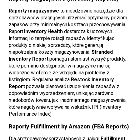
Raporty magazynowe
to nieodzowne narzędzie dla
sprzedawców pragnących utrzymać optymalny poziom
zapasów przy minimalnych kosztach przechowywania.
Raport
Inventory Health
dostarcza kluczowych
informacji o tempie rotacji zapasów, identyfikując
produkty o niskiej sprzedaży, które generują
niepotrzebne koszty magazynowania.
Stranded
Inventory Report
pomaga natomiast wykryć produkty,
które pomimo dostępności w magazynie nie są
widoczne w ofercie ze względu na problemy z
listingiem. Regularna analiza
Restock Inventory
Report
pozwala planować uzupełnienia zapasów z
odpowiednim wyprzedzeniem, unikając zarówno
niedoborów towaru, jak i nadmiernego magazynowania,
które negatywnie wpływa na wskaźnik IPI (Inventory
Performance Index).
Raporty Fulfillment by Amazon (FBA Reports)
Dla sprzedawców korzystających z usługi
Fulfillment