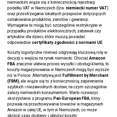
niemieckim wiąże się z koniecznością rejestracji
podatku VAT w Niemczech (tzw.
niemiecki numer VAT
)
oraz przestrzegania lokalnych przepisów dotyczących
oznakowania produktów, zwrotów i gwarancji.
Wymagania te mogą być szczególnie restrykcyjne w
przypadku produktów elektronicznych, zabawek czy
artykułów dla dzieci, które muszą posiadać
odpowiednie
certyfikaty zgodności z normami UE
.
Koszty logistyczne również odgrywają kluczową rolę w
decyzji o wejściu na rynek niemiecki. Chociaż
Amazon
FBA
znacznie ułatwia proces wysyłki i obsługi klienta, to
koszty magazynowania w Niemczech mogą być wyższe
niż w Polsce. Alternatywą jest
Fulfillment by Merchant
(FBM)
, ale wiąże się to z koniecznością zapewnienia
szybkich i niezawodnych dostaw, na czym szczególnie
zależy niemieckim konsumentom. Warto rozważyć
skorzystanie z programu
Pan-European FBA
, który
pozwala na przechowywanie towarów w magazynach
Amazon w całej UE, w tym w Niemczech, co może
skrócić czas dostawy i obniżyć koszty.