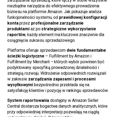
zarządzania sprzedażą, które łączy w sobie wszystkie
niezbędne narzędzia do efektywnego prowadzenia
biznesu na platformie Amazon. Jak pokazuje analiza
funkcjonalności systemu, od
prawidłowej konfiguracji
konta
przez
profesjonalne zarządzanie
produktami
aż po
strategiczne wykorzystanie
raportów
, każdy element ma kluczowe znaczenie dla
osiągnięcia sukcesu sprzedażowego.
Platforma oferuje sprzedawcom
dwie fundamentalne
ścieżki logistyczne
– Fulfillment by Amazon i
Fulfillment by Merchant – których wybór powinien być
podyktowany specyfiką prowadzonej działalności i
strategią rozwoju. Wdrożenie odpowiednich rozwiązań
w zakresie
zarządzania zapasami i procesami
wysyłkowymi
bezpośrednio przekłada się na
satysfakcję klientów i pozycję w rankingu sprzedawców.
System raportowania
dostępny w Amazon Seller
Central dostarcza bogactwa danych analitycznych, które
przy odpowiedniej interpretacji pozwalają na ciągłą