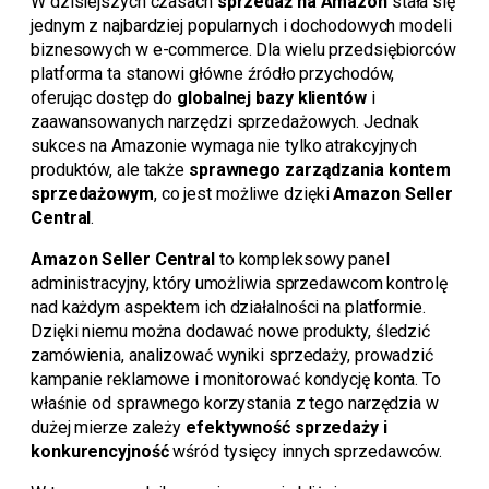
W dzisiejszych czasach
sprzedaż na Amazon
stała się
jednym z najbardziej popularnych i dochodowych modeli
biznesowych w e-commerce. Dla wielu przedsiębiorców
platforma ta stanowi główne źródło przychodów,
oferując dostęp do
globalnej bazy klientów
i
zaawansowanych narzędzi sprzedażowych. Jednak
sukces na Amazonie wymaga nie tylko atrakcyjnych
produktów, ale także
sprawnego zarządzania kontem
sprzedażowym
, co jest możliwe dzięki
Amazon Seller
Central
.
Amazon Seller Central
to kompleksowy panel
administracyjny, który umożliwia sprzedawcom kontrolę
nad każdym aspektem ich działalności na platformie.
Dzięki niemu można dodawać nowe produkty, śledzić
zamówienia, analizować wyniki sprzedaży, prowadzić
kampanie reklamowe i monitorować kondycję konta. To
właśnie od sprawnego korzystania z tego narzędzia w
dużej mierze zależy
efektywność sprzedaży i
konkurencyjność
wśród tysięcy innych sprzedawców.