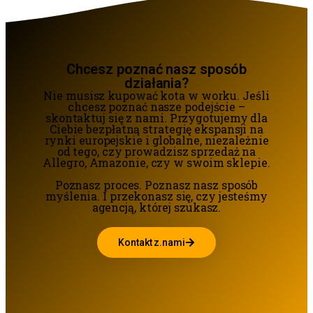
Chcesz poznać nasz sposób
działania?
Nie musisz kupować kota w worku. Jeśli
chcesz poznać nasze podejście –
skontaktuj się z nami. Przygotujemy dla
Ciebie bezpłatną strategię ekspansji na
rynki europejskie i globalne, niezależnie
od tego, czy prowadzisz sprzedaż na
Allegro, Amazonie, czy w swoim sklepie.
Poznasz proces. Poznasz nasz sposób
myślenia. I przekonasz się, czy jesteśmy
agencją, której szukasz.
Kontakt z.nami