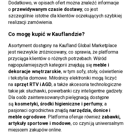
Dodatkowo, w opisach ofert można znaleźć informacje
o
przewidywanym czasie dostawy
, co jest
szczególnie istotne dla klientów oczekujących szybkiej
realizacji zamówienia.
Co mogę kupić w Kauflandzie?
Asortyment dostępny na Kaufland Global Marketplace
jest niezwykle zróżnicowany, co sprawia, że platforma
przyciąga klientów o różnych potrzebach. Wśród
najpopularniejszych kategorii znajdują się
meble i
dekoracje wnętrzarskie
, w tym sofy, stoły, oświetlenie
i tekstylia domowe. Miłośnicy elektroniki mogą liczyć
na
sprzęt RTV i AGD
, a także akcesoria technologiczne
takie jak słuchawki, powerbanki czy inteligentne gadżety.
Dla osób zainteresowanych pielęgnacją dostępne
są
kosmetyki, środki higieniczne i perfumy
, a
pasjonaci ogrodnictwa znajdą
narzędzia, donice i
meble ogrodowe
. Platforma oferuje również
zabawki,
artykuły sportowe i modowe
, co czyni ją uniwersalnym
miejscem zakupów online.