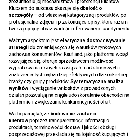
zrozumienie jej mechanizmów i preferencji klientów.
Kluczem do sukcesu okazuje się
dbałość o
szczegóły
– od właściwej kategoryzacji produktów po
profesjonalne zdjęcia i przekonujące opisy, które razem
tworzą spójny obraz wartości oferowanego asortymentu.
Ważnym aspektem jest
elastyczne dostosowywanie
strategii
do zmieniających się warunków rynkowych i
zachowań konsumentów. Kaufland, jako platforma wciąż
rozwijająca się, oferuje sprzedawcom możliwość
wypróbowania różnych rozwiązań marketingowych i
znalezienia tych najbardziej efektywnych dla konkretnej
branży czy grupy produktów.
Systematyczna analiza
wyników
i wyciąganie wniosków z prowadzonych
działań pozwalają na ciągłe udoskonalanie obecności na
platformie i zwiększanie konkurencyjności ofert.
Warto pamiętać, że
budowanie zaufania
klientów
poprzez transparentność informacji o
produktach, terminowości dostaw i jakości obsługi
posprzedażowej przekłada się na lojalność kupujących i