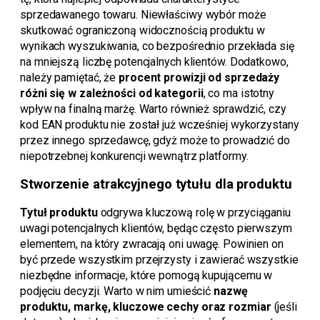
sprzedawanego towaru. Niewłaściwy wybór może
skutkować ograniczoną widocznością produktu w
wynikach wyszukiwania, co bezpośrednio przekłada się
na mniejszą liczbę potencjalnych klientów. Dodatkowo,
należy pamiętać, że
procent prowizji od sprzedaży
różni się w zależności od kategorii
, co ma istotny
wpływ na finalną marżę. Warto również sprawdzić, czy
kod EAN produktu nie został już wcześniej wykorzystany
przez innego sprzedawcę, gdyż może to prowadzić do
niepotrzebnej konkurencji wewnątrz platformy.
Stworzenie atrakcyjnego tytułu dla produktu
Tytuł produktu
odgrywa kluczową rolę w przyciąganiu
uwagi potencjalnych klientów, będąc często pierwszym
elementem, na który zwracają oni uwagę. Powinien on
być przede wszystkim przejrzysty i zawierać wszystkie
niezbędne informacje, które pomogą kupującemu w
podjęciu decyzji. Warto w nim umieścić
nazwę
produktu, markę, kluczowe cechy oraz rozmiar
(jeśli