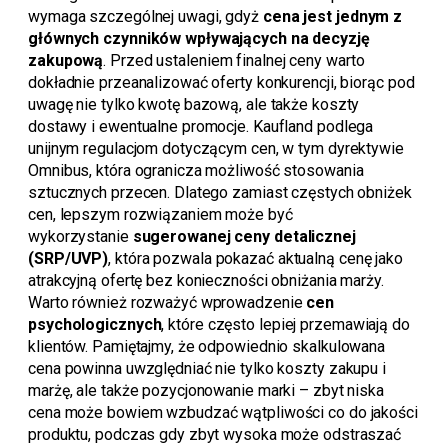
wymaga szczególnej uwagi, gdyż
cena jest jednym z
głównych czynników wpływających na decyzję
zakupową
. Przed ustaleniem finalnej ceny warto
dokładnie przeanalizować oferty konkurencji, biorąc pod
uwagę nie tylko kwotę bazową, ale także koszty
dostawy i ewentualne promocje. Kaufland podlega
unijnym regulacjom dotyczącym cen, w tym dyrektywie
Omnibus, która ogranicza możliwość stosowania
sztucznych przecen. Dlatego zamiast częstych obniżek
cen, lepszym rozwiązaniem może być
wykorzystanie
sugerowanej ceny detalicznej
(SRP/UVP)
, która pozwala pokazać aktualną cenę jako
atrakcyjną ofertę bez konieczności obniżania marży.
Warto również rozważyć wprowadzenie
cen
psychologicznych
, które często lepiej przemawiają do
klientów. Pamiętajmy, że odpowiednio skalkulowana
cena powinna uwzględniać nie tylko koszty zakupu i
marżę, ale także pozycjonowanie marki – zbyt niska
cena może bowiem wzbudzać wątpliwości co do jakości
produktu, podczas gdy zbyt wysoka może odstraszać