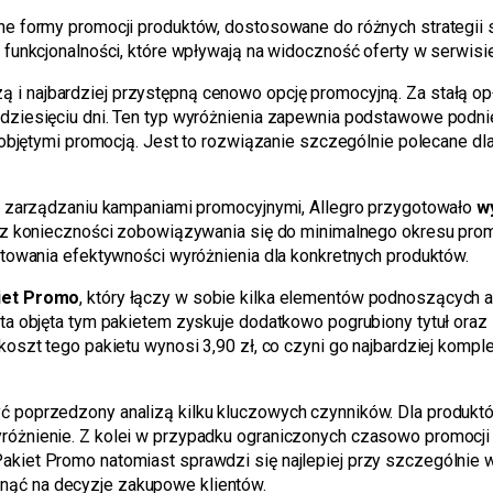
ne formy promocji produktów, dostosowane do różnych strategii
 funkcjonalności, które wpływają na widoczność oferty w serwisie
zą i najbardziej przystępną cenowo opcję promocyjną. Za stałą o
dziesięciu dni. Ten typ wyróżnienia zapewnia podstawowe podnie
ieobjętymi promocją. Jest to rozwiązanie szczególnie polecane dl
 w zarządzaniu kampaniami promocyjnymi, Allegro przygotowało
w
bez konieczności zobowiązywania się do minimalnego okresu prom
stowania efektywności wyróżnienia dla konkretnych produktów.
iet Promo
, który łączy w sobie kilka elementów podnoszących a
ta objęta tym pakietem zyskuje dodatkowo pogrubiony tytuł oraz 
koszt tego pakietu wynosi 3,90 zł, co czyni go najbardziej kom
 poprzedzony analizą kilku kluczowych czynników. Dla produktó
óżnienie. Z kolei w przypadku ograniczonych czasowo promocji 
kiet Promo natomiast sprawdzi się najlepiej przy szczególnie 
ąć na decyzje zakupowe klientów.