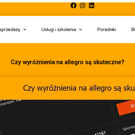
 sprzedaży
Usługi i szkolenia
Poradniki
B
Czy wyróżnienia na allegro są skuteczne?