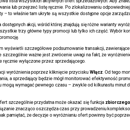
owa lista wszystkich aktywnych ofert sprzedażowych. Aby znaleź
nia lub przejrzeć listę ręcznie. Po zlokalizowaniu odpowiedniej
rty – to właśnie tam ukryte są wszystkie dostępne opcje zarządz
 dostępnych akcji, wśród której znajdują się różne warianty wyróżn
ystkie trzy główne typy promocji lub tylko ich część. Wybór ko
promocję.
m wyświetli szczegółowe podsumowanie transakcji, zawierające
 szczególnie ważne jest zwrócenie uwagi na fakt, że wyróżnieni
e ręcznie wyłączone przez sprzedającego.
ji wyróżnienia poprzez kliknięcie przycisku
Włącz
. Od tego mom
nia, a sprzedający będzie mógł monitorować efektywność promoc
u mogą wymagać pewnego czasu – zwykle od kilkunastu minut do 
fert szczególnie przydatna może okazać się funkcja
zbiorczego
wiązanie znacząco oszczędza czas przy prowadzeniu komplekso
ak pamiętać, że decyzje o wyróżnianiu ofert powinny być poprze