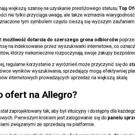
 mają większą szansę na uzyskanie prestiżowego statusu
Top Of
ści nie tylko przyciąga uwagę, ale także wzmacnia wiarygodność 
 oznaczone tym symbolem często cieszą się wyższym zaufaniem 
st
możliwość dotarcia do szerszego grona odbiorców
poprzez
nsę na indeksowanie przez wyszukiwarki internetowe, co oznacz
tów, którzy niekoniecznie rozpoczynają swoje zakupy bezpośredn
ej, regularne korzystanie z wyróżnień może przyczynić się do
st
łówce wyników wyszukiwania, sprzedający mogą efektywniej plan
epów internetowych prowadzących sprzedaż na większą skalę.
 ofert na Allegro?
stał zaprojektowany tak, aby był intuicyjny i dostępny dla każd
owych. Pierwszym krokiem jest zalogowanie się do
panelu spr
iami związanymi ze sprzedażą na platformie.