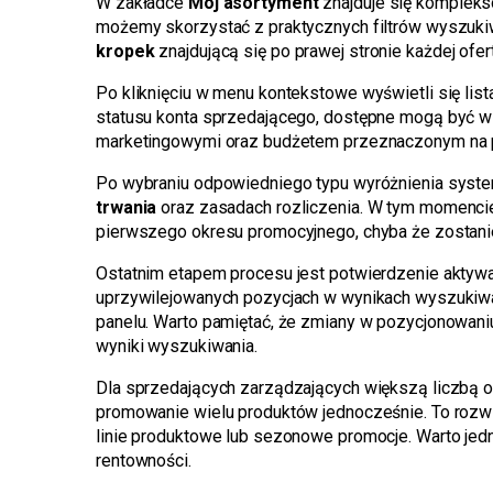
W zakładce
Mój asortyment
znajduje się kompleks
możemy skorzystać z praktycznych filtrów wyszukiwa
kropek
znajdującą się po prawej stronie każdej ofe
Po kliknięciu w menu kontekstowe wyświetli się lista
statusu konta sprzedającego, dostępne mogą być wsz
marketingowymi oraz budżetem przeznaczonym na 
Po wybraniu odpowiedniego typu wyróżnienia syste
trwania
oraz zasadach rozliczenia. W tym momencie
pierwszego okresu promocyjnego, chyba że zostani
Ostatnim etapem procesu jest potwierdzenie aktywac
uprzywilejowanych pozycjach w wynikach wyszukiwa
panelu. Warto pamiętać, że zmiany w pozycjonowani
wyniki wyszukiwania.
Dla sprzedających zarządzających większą liczbą o
promowanie wielu produktów jednocześnie. To roz
linie produktowe lub sezonowe promocje. Warto jedn
rentowności.