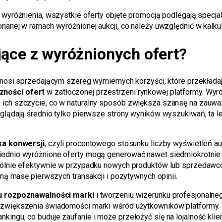
wyróżnienia, wszystkie oferty objęte promocją podlegają specja
nej w ramach wyróżnionej aukcji, co należy uwzględnić w kalkula
jące z wyróżnionych ofert?
ynosi sprzedającym szereg wymiernych korzyści, które przekłada
zności ofert
w zatłoczonej przestrzeni rynkowej platformy. Wyró
ich szczycie, co w naturalny sposób zwiększa szansę na zauwa
glądają średnio tylko pierwsze strony wyników wyszukiwań, ta
ka konwersji
, czyli procentowego stosunku liczby wyświetleń auk
ednio wyróżnione oferty mogą generować nawet siedmiokrotnie 
ólnie efektywnie w przypadku nowych produktów lub sprzedawcó
ną masę pierwszych transakcji i pozytywnych opinii.
 rozpoznawalności marki
i tworzeniu wizerunku profesjonalne
zwiększenia świadomości marki wśród użytkowników platformy.
ingu, co buduje zaufanie i może przełożyć się na lojalność kli