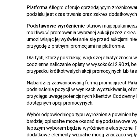
Platforma Allegro oferuje sprzedającym zróżnicowa
podziału jest czas trwania oraz zakres dodatkowych
Podstawowe wyróżnienie
stanowi najpopularniejs
możliwość promowania wybranej aukcji przez okres 
umożliwiając jej wyświetlanie się przed aukcjami n
przygodę z płatnymi promocjami na platformie.
Dla tych, którzy poszukują większej elastyczności
codzienne naliczanie opłaty w wysokości 2,90 zł, 
przypadku krótkotrwałych akcji promocyjnych lub te
Najbardziej zaawansowaną formą promocji jest
Pak
podniesienia pozycji w wynikach wyszukiwania, ofer
przyciąga uwagę potencjalnych klientów. Codzienny 
dostępnych opcji promocyjnych.
Wybór odpowiedniego typu wyróżnienia powinien być
bardziej opłacalne może okazać się podstawowe wyr
lepszym wyborem będzie wyróżnienie elastyczne. Pa
dodatkowe elementy wizualne mogą znacząco wpłyn