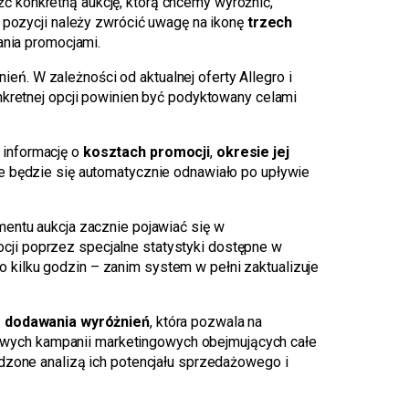
ć konkretną aukcję, którą chcemy wyróżnić,
 pozycji należy zwrócić uwagę na ikonę
trzech
ania promocjami.
ień. W zależności od aktualnej oferty Allegro i
nkretnej opcji powinien być podyktowany celami
 informację o
kosztach promocji
,
okresie jej
e będzie się automatycznie odnawiało po upływie
entu aukcja zacznie pojawiać się w
ji poprzez specjalne statystyki dostępne w
kilku godzin – zanim system w pełni zaktualizuje
 dodawania wyróżnień
, która pozwala na
wych kampanii marketingowych obejmujących całe
dzone analizą ich potencjału sprzedażowego i