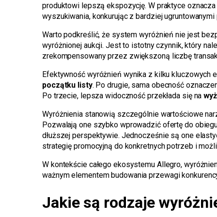
produktowi lepszą ekspozycję. W praktyce oznacza 
wyszukiwania, konkurując z bardziej ugruntowanymi 
Warto podkreślić, że system wyróżnień nie jest bez
wyróżnionej aukcji. Jest to istotny czynnik, który 
zrekompensowany przez zwiększoną liczbę transakcji
Efektywność wyróżnień wynika z kilku kluczowych 
początku listy
. Po drugie, sama obecność oznaczeni
Po trzecie, lepsza widoczność przekłada się na
wyż
Wyróżnienia stanowią szczególnie wartościowe na
Pozwalają one szybko wprowadzić ofertę do obiegu
dłuższej perspektywie. Jednocześnie są one elas
strategię promocyjną do konkretnych potrzeb i moż
W kontekście całego ekosystemu Allegro, wyróżnien
ważnym elementem budowania przewagi konkurencyjne
Jakie są rodzaje wyróżni