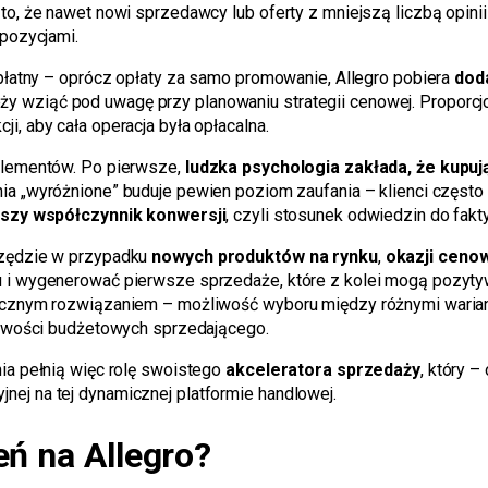
to, że nawet nowi sprzedawcy lub oferty z mniejszą liczbą opin
pozycjami.
płatny – oprócz opłaty za samo promowanie, Allegro pobiera
dod
należy wziąć pod uwagę przy planowaniu strategii cenowej. Propo
, aby cała operacja była opłacalna.
elementów. Po pierwsze,
ludzka psychologia zakłada, że kupuj
a „wyróżnione” buduje pewien poziom zaufania – klienci często p
szy współczynnik konwersji
, czyli stosunek odwiedzin do fak
rzędzie w przypadku
nowych produktów na rynku
,
okazji ceno
 i wygenerować pierwsze sprzedaże, które z kolei mogą pozytyw
tycznym rozwiązaniem – możliwość wyboru między różnymi wari
liwości budżetowych sprzedającego.
ia pełnią więc rolę swoistego
akceleratora sprzedaży
, który 
j na tej dynamicznej platformie handlowej.
eń na Allegro?