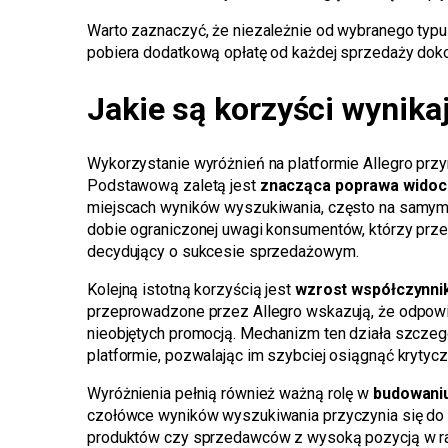
Warto zaznaczyć, że niezależnie od wybranego typu 
pobiera dodatkową opłatę od każdej sprzedaży dokona
Jakie są korzyści wynika
Wykorzystanie wyróżnień na platformie Allegro prz
Podstawową zaletą jest
znacząca poprawa widoc
miejscach wyników wyszukiwania, często na samym 
dobie ograniczonej uwagi konsumentów, którzy prze
decydujący o sukcesie sprzedażowym.
Kolejną istotną korzyścią jest
wzrost współczynni
przeprowadzone przez Allegro wskazują, że odpowi
nieobjętych promocją. Mechanizm ten działa szczeg
platformie, pozwalając im szybciej osiągnąć krytycz
Wyróżnienia pełnią również ważną rolę w
budowaniu
czołówce wyników wyszukiwania przyczynia się do 
produktów czy sprzedawców z wysoką pozycją w rank