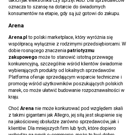
takich jak elektronika czy sprzęt AGD. Dla sprzedawców
oznacza to szansę na dotarcie do świadomych
konsumentów na etapie, gdy są już gotowi do zakupu.
Arena
Arena.pl
to polski marketplace, który wyróżnia się
współpracą wyłącznie z rodzimymi przedsiębiorcami. W
dobie rosnącego znaczenia
patriotyzmu
zakupowego
może to stanowić istotną przewagę
konkurencyjną, szczególnie wśród klientów świadomie
wybierających produkty od lokalnych sprzedawców.
Platforma oferuje sprzedającym wsparcie techniczne i
promocję wśród użytkowników poszukujących polskich
marek, co może ułatwić budowanie rozpoznawalności w
kraju.
Choć
Arena
nie może konkurować pod względem skali
z takimi gigantami jak Allegro, jej siłą jest skupienie się
na jakościowej obsłudze zarówno sprzedawców, jak i
klientów. Dla mniejszych firm lub tych, które dopiero
wchodzą na rynek e-commerce, może to być dobre