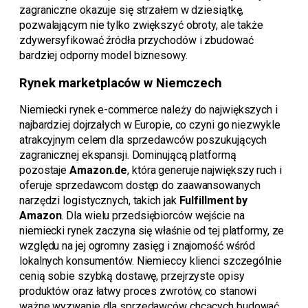
zagraniczne okazuje się strzałem w dziesiątkę,
pozwalającym nie tylko zwiększyć obroty, ale także
zdywersyfikować źródła przychodów i zbudować
bardziej odporny model biznesowy.
Rynek marketplaców w Niemczech
Niemiecki rynek e-commerce należy do największych i
najbardziej dojrzałych w Europie, co czyni go niezwykle
atrakcyjnym celem dla sprzedawców poszukujących
zagranicznej ekspansji. Dominującą platformą
pozostaje
Amazon.de
, która generuje największy ruch i
oferuje sprzedawcom dostęp do zaawansowanych
narzędzi logistycznych, takich jak
Fulfillment by
Amazon
. Dla wielu przedsiębiorców wejście na
niemiecki rynek zaczyna się właśnie od tej platformy, ze
względu na jej ogromny zasięg i znajomość wśród
lokalnych konsumentów. Niemieccy klienci szczególnie
cenią sobie szybką dostawę, przejrzyste opisy
produktów oraz łatwy proces zwrotów, co stanowi
ważne wyzwanie dla sprzedawców chcących budować