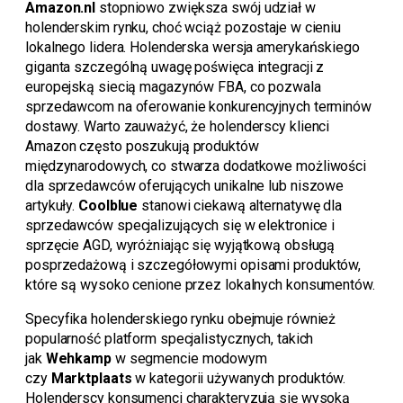
Amazon.nl
stopniowo zwiększa swój udział w
holenderskim rynku, choć wciąż pozostaje w cieniu
lokalnego lidera. Holenderska wersja amerykańskiego
giganta szczególną uwagę poświęca integracji z
europejską siecią magazynów FBA, co pozwala
sprzedawcom na oferowanie konkurencyjnych terminów
dostawy. Warto zauważyć, że holenderscy klienci
Amazon często poszukują produktów
międzynarodowych, co stwarza dodatkowe możliwości
dla sprzedawców oferujących unikalne lub niszowe
artykuły.
Coolblue
stanowi ciekawą alternatywę dla
sprzedawców specjalizujących się w elektronice i
sprzęcie AGD, wyróżniając się wyjątkową obsługą
posprzedażową i szczegółowymi opisami produktów,
które są wysoko cenione przez lokalnych konsumentów.
Specyfika holenderskiego rynku obejmuje również
popularność platform specjalistycznych, takich
jak
Wehkamp
w segmencie modowym
czy
Marktplaats
w kategorii używanych produktów.
Holenderscy konsumenci charakteryzują się wysoką