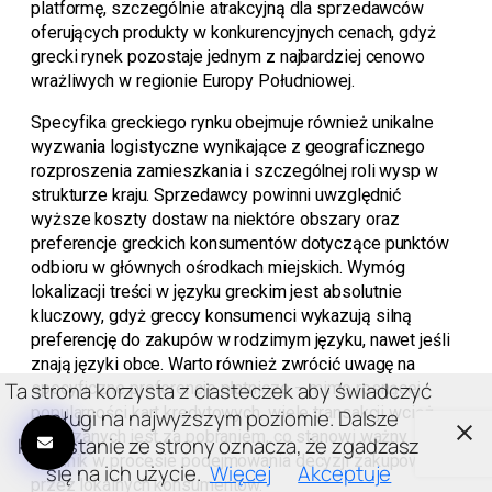
platformę, szczególnie atrakcyjną dla sprzedawców
oferujących produkty w konkurencyjnych cenach, gdyż
grecki rynek pozostaje jednym z najbardziej cenowo
wrażliwych w regionie Europy Południowej.
Specyfika greckiego rynku obejmuje również unikalne
wyzwania logistyczne wynikające z geograficznego
rozproszenia zamieszkania i szczególnej roli wysp w
strukturze kraju. Sprzedawcy powinni uwzględnić
wyższe koszty dostaw na niektóre obszary oraz
preferencje greckich konsumentów dotyczące punktów
odbioru w głównych ośrodkach miejskich. Wymóg
lokalizacji treści w języku greckim jest absolutnie
kluczowy, gdyż greccy konsumenci wykazują silną
preferencję do zakupów w rodzimym języku, nawet jeśli
znają języki obce. Warto również zwrócić uwagę na
Ta strona korzysta z ciasteczek aby świadczyć
specyficzne preferencje płatnicze – mimo rosnącej
popularności kart kredytowych, wiele transakcji wciąż
usługi na najwyższym poziomie. Dalsze
rozliczanych jest za pobraniem, co stanowi ważny
korzystanie ze strony oznacza, że zgadzasz
czynnik w procesie podejmowania decyzji zakupowych
się na ich użycie.
Więcej
Akceptuje
przez lokalnych konsumentów.