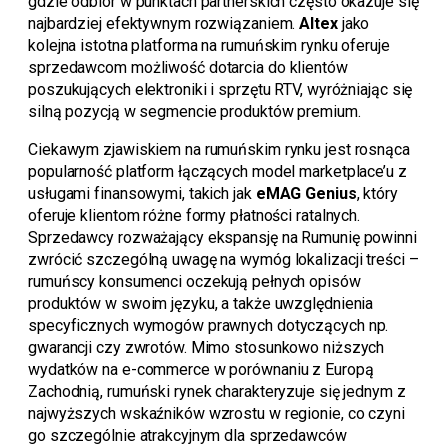
gdzie odbiór w punktach partnerskich często okazuje się
najbardziej efektywnym rozwiązaniem.
Altex
jako
kolejna istotna platforma na rumuńskim rynku oferuje
sprzedawcom możliwość dotarcia do klientów
poszukujących elektroniki i sprzętu RTV, wyróżniając się
silną pozycją w segmencie produktów premium.
Ciekawym zjawiskiem na rumuńskim rynku jest rosnąca
popularność platform łączących model marketplace’u z
usługami finansowymi, takich jak
eMAG Genius
, który
oferuje klientom różne formy płatności ratalnych.
Sprzedawcy rozważający ekspansję na Rumunię powinni
zwrócić szczególną uwagę na wymóg lokalizacji treści –
rumuńscy konsumenci oczekują pełnych opisów
produktów w swoim języku, a także uwzględnienia
specyficznych wymogów prawnych dotyczących np.
gwarancji czy zwrotów. Mimo stosunkowo niższych
wydatków na e-commerce w porównaniu z Europą
Zachodnią, rumuński rynek charakteryzuje się jednym z
najwyższych wskaźników wzrostu w regionie, co czyni
go szczególnie atrakcyjnym dla sprzedawców