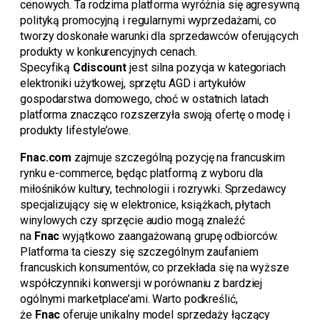
cenowych. Ta rodzima platforma wyróżnia się agresywną
polityką promocyjną i regularnymi wyprzedażami, co
tworzy doskonałe warunki dla sprzedawców oferujących
produkty w konkurencyjnych cenach.
Specyfiką
Cdiscount
jest silna pozycja w kategoriach
elektroniki użytkowej, sprzętu AGD i artykułów
gospodarstwa domowego, choć w ostatnich latach
platforma znacząco rozszerzyła swoją ofertę o modę i
produkty lifestyle’owe.
Fnac.com
zajmuje szczególną pozycję na francuskim
rynku e-commerce, będąc platformą z wyboru dla
miłośników kultury, technologii i rozrywki. Sprzedawcy
specjalizujący się w elektronice, książkach, płytach
winylowych czy sprzęcie audio mogą znaleźć
na
Fnac
wyjątkowo zaangażowaną grupę odbiorców.
Platforma ta cieszy się szczególnym zaufaniem
francuskich konsumentów, co przekłada się na wyższe
współczynniki konwersji w porównaniu z bardziej
ogólnymi marketplace’ami. Warto podkreślić,
że
Fnac
oferuje unikalny model sprzedaży łączący