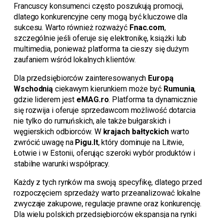
Francuscy konsumenci często poszukują promocji,
dlatego konkurencyjne ceny mogą być kluczowe dla
sukcesu. Warto również rozważyć
Fnac.com
,
szczególnie jeśli oferuje się elektronikę, książki lub
multimedia, ponieważ platforma ta cieszy się dużym
zaufaniem wśród lokalnych klientów.
Dla przedsiębiorców zainteresowanych
Europą
Wschodnią
ciekawym kierunkiem może być
Rumunia
,
gdzie liderem jest
eMAG.ro
. Platforma ta dynamicznie
się rozwija i oferuje sprzedawcom możliwość dotarcia
nie tylko do rumuńskich, ale także bułgarskich i
węgierskich odbiorców. W
krajach bałtyckich
warto
zwrócić uwagę na
Pigu.lt
, który dominuje na Litwie,
Łotwie i w Estonii, oferując szeroki wybór produktów i
stabilne warunki współpracy.
Każdy z tych rynków ma swoją specyfikę, dlatego przed
rozpoczęciem sprzedaży warto przeanalizować lokalne
zwyczaje zakupowe, regulacje prawne oraz konkurencję.
Dla wielu polskich przedsiębiorców ekspansja na rynki