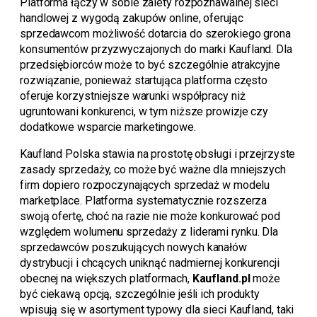
Platforma łączy w sobie zalety rozpoznawalnej sieci
handlowej z wygodą zakupów online, oferując
sprzedawcom możliwość dotarcia do szerokiego grona
konsumentów przyzwyczajonych do marki Kaufland. Dla
przedsiębiorców może to być szczególnie atrakcyjne
rozwiązanie, ponieważ startująca platforma często
oferuje korzystniejsze warunki współpracy niż
ugruntowani konkurenci, w tym niższe prowizje czy
dodatkowe wsparcie marketingowe.
Kaufland Polska stawia na prostotę obsługi i przejrzyste
zasady sprzedaży, co może być ważne dla mniejszych
firm dopiero rozpoczynających sprzedaż w modelu
marketplace. Platforma systematycznie rozszerza
swoją ofertę, choć na razie nie może konkurować pod
względem wolumenu sprzedaży z liderami rynku. Dla
sprzedawców poszukujących nowych kanałów
dystrybucji i chcących uniknąć nadmiernej konkurencji
obecnej na większych platformach,
Kaufland.pl
może
być ciekawą opcją, szczególnie jeśli ich produkty
wpisują się w asortyment typowy dla sieci Kaufland, taki