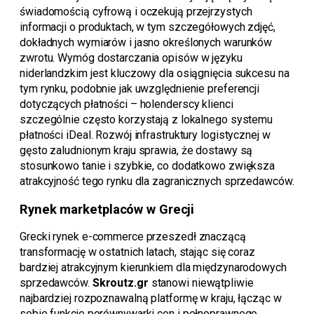
świadomością cyfrową i oczekują przejrzystych
informacji o produktach, w tym szczegółowych zdjęć,
dokładnych wymiarów i jasno określonych warunków
zwrotu. Wymóg dostarczania opisów w języku
niderlandzkim jest kluczowy dla osiągnięcia sukcesu na
tym rynku, podobnie jak uwzględnienie preferencji
dotyczących płatności – holenderscy klienci
szczególnie często korzystają z lokalnego systemu
płatności iDeal. Rozwój infrastruktury logistycznej w
gęsto zaludnionym kraju sprawia, że dostawy są
stosunkowo tanie i szybkie, co dodatkowo zwiększa
atrakcyjność tego rynku dla zagranicznych sprzedawców.
Rynek marketplaców w Grecji
Grecki rynek e-commerce przeszedł znaczącą
transformację w ostatnich latach, stając się coraz
bardziej atrakcyjnym kierunkiem dla międzynarodowych
sprzedawców.
Skroutz.gr
stanowi niewątpliwie
najbardziej rozpoznawalną platformę w kraju, łącząc w
sobie funkcje porównywarki cen i pełnoprawnego