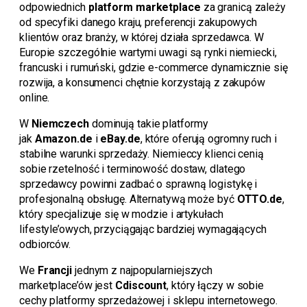
odpowiednich
platform marketplace
za granicą zależy
od specyfiki danego kraju, preferencji zakupowych
klientów oraz branży, w której działa sprzedawca. W
Europie szczególnie wartymi uwagi są rynki niemiecki,
francuski i rumuński, gdzie e-commerce dynamicznie się
rozwija, a konsumenci chętnie korzystają z zakupów
online.
W
Niemczech
dominują takie platformy
jak
Amazon.de
i
eBay.de
, które oferują ogromny ruch i
stabilne warunki sprzedaży. Niemieccy klienci cenią
sobie rzetelność i terminowość dostaw, dlatego
sprzedawcy powinni zadbać o sprawną logistykę i
profesjonalną obsługę. Alternatywą może być
OTTO.de
,
który specjalizuje się w modzie i artykułach
lifestyle’owych, przyciągając bardziej wymagających
odbiorców.
We
Francji
jednym z najpopularniejszych
marketplace’ów jest
Cdiscount
, który łączy w sobie
cechy platformy sprzedażowej i sklepu internetowego.