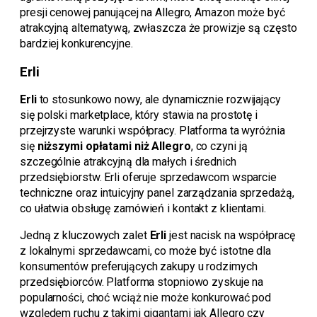
presji cenowej panującej na Allegro, Amazon może być
atrakcyjną alternatywą, zwłaszcza że prowizje są często
bardziej konkurencyjne.
Erli
Erli
to stosunkowo nowy, ale dynamicznie rozwijający
się polski marketplace, który stawia na prostotę i
przejrzyste warunki współpracy. Platforma ta wyróżnia
się
niższymi opłatami niż Allegro
, co czyni ją
szczególnie atrakcyjną dla małych i średnich
przedsiębiorstw. Erli oferuje sprzedawcom wsparcie
techniczne oraz intuicyjny panel zarządzania sprzedażą,
co ułatwia obsługę zamówień i kontakt z klientami.
Jedną z kluczowych zalet
Erli
jest nacisk na współpracę
z lokalnymi sprzedawcami, co może być istotne dla
konsumentów preferujących zakupy u rodzimych
przedsiębiorców. Platforma stopniowo zyskuje na
popularności, choć wciąż nie może konkurować pod
względem ruchu z takimi gigantami jak Allegro czy