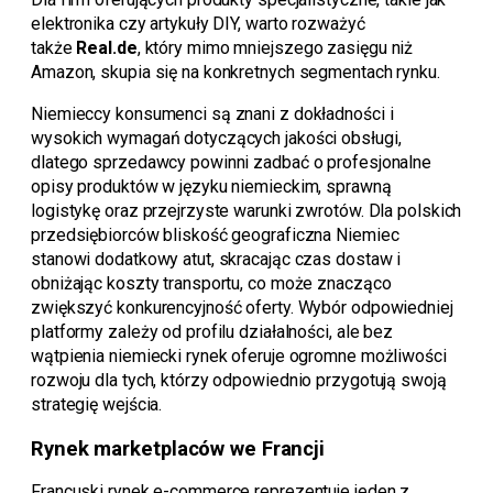
elektronika czy artykuły DIY, warto rozważyć
także
Real.de
, który mimo mniejszego zasięgu niż
Amazon, skupia się na konkretnych segmentach rynku.
Niemieccy konsumenci są znani z dokładności i
wysokich wymagań dotyczących jakości obsługi,
dlatego sprzedawcy powinni zadbać o profesjonalne
opisy produktów w języku niemieckim, sprawną
logistykę oraz przejrzyste warunki zwrotów. Dla polskich
przedsiębiorców bliskość geograficzna Niemiec
stanowi dodatkowy atut, skracając czas dostaw i
obniżając koszty transportu, co może znacząco
zwiększyć konkurencyjność oferty. Wybór odpowiedniej
platformy zależy od profilu działalności, ale bez
wątpienia niemiecki rynek oferuje ogromne możliwości
rozwoju dla tych, którzy odpowiednio przygotują swoją
strategię wejścia.
Rynek marketplaców we Francji
Francuski rynek e-commerce reprezentuje jeden z