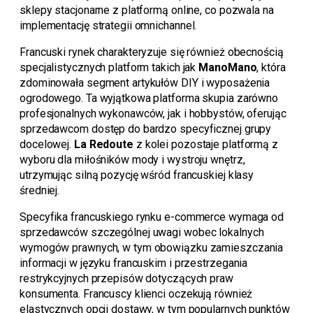
sklepy stacjonarne z platformą online, co pozwala na
implementację strategii omnichannel.
Francuski rynek charakteryzuje się również obecnością
specjalistycznych platform takich jak
ManoMano
, która
zdominowała segment artykułów DIY i wyposażenia
ogrodowego. Ta wyjątkowa platforma skupia zarówno
profesjonalnych wykonawców, jak i hobbystów, oferując
sprzedawcom dostęp do bardzo specyficznej grupy
docelowej.
La Redoute
z kolei pozostaje platformą z
wyboru dla miłośników mody i wystroju wnętrz,
utrzymując silną pozycję wśród francuskiej klasy
średniej.
Specyfika francuskiego rynku e-commerce wymaga od
sprzedawców szczególnej uwagi wobec lokalnych
wymogów prawnych, w tym obowiązku zamieszczania
informacji w języku francuskim i przestrzegania
restrykcyjnych przepisów dotyczących praw
konsumenta. Francuscy klienci oczekują również
elastycznych opcji dostawy, w tym popularnych punktów