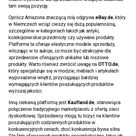
tam swoją pozycję.
Oprócz Amazona znaczącą rolę odgrywa
eBay.de
, który
w Niemczech wciąż cieszy się dużą popularnością,
szczególnie w kategoriach takich jak antyki,
kolekcjonerskie przedmioty czy używane produkty.
Platforma ta oferuje elastyczne modele sprzedaży,
wliczając w to aukcje, co może być atrakcyjne dla
sprzedawców oferujących unikalne lub niszowe
produkty. Warto również zwrócić uwagę na
OTTO.de
,
który specjalizuje się w modzie, meblach i artykułach
wyposażenia wnętrz, przyciągając bardziej
wymagających klientów poszukujących produktów
wyższej jakości.
Inną ciekawą platformą jest
Kaufland.de
, stanowiąca
połączenie tradycyjnego marketplace’u z ofertą sieci
dyskontowej. Sprzedawcy mogą tu liczyć na klientów
poszukujących codziennych produktów w
konkurencyjnych cenach, choć konkurencja bywa silna.
Dla firm oferujących produkty specjalistyczne, takie jak