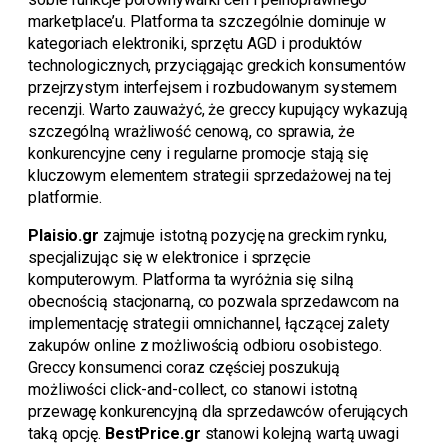
marketplace’u. Platforma ta szczególnie dominuje w
kategoriach elektroniki, sprzętu AGD i produktów
technologicznych, przyciągając greckich konsumentów
przejrzystym interfejsem i rozbudowanym systemem
recenzji. Warto zauważyć, że greccy kupujący wykazują
szczególną wrażliwość cenową, co sprawia, że
konkurencyjne ceny i regularne promocje stają się
kluczowym elementem strategii sprzedażowej na tej
platformie.
Plaisio.gr
zajmuje istotną pozycję na greckim rynku,
specjalizując się w elektronice i sprzęcie
komputerowym. Platforma ta wyróżnia się silną
obecnością stacjonarną, co pozwala sprzedawcom na
implementację strategii omnichannel, łączącej zalety
zakupów online z możliwością odbioru osobistego.
Greccy konsumenci coraz częściej poszukują
możliwości click-and-collect, co stanowi istotną
przewagę konkurencyjną dla sprzedawców oferujących
taką opcję.
BestPrice.gr
stanowi kolejną wartą uwagi