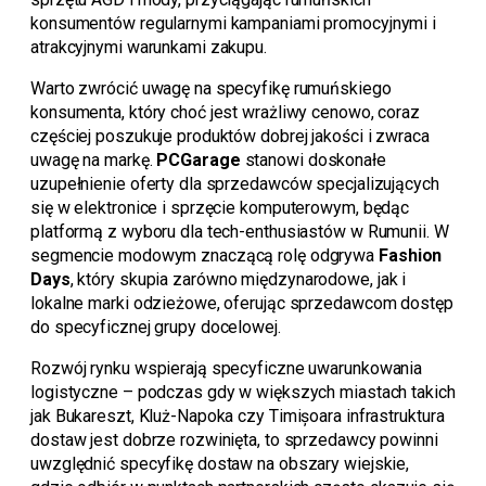
konsumentów regularnymi kampaniami promocyjnymi i
atrakcyjnymi warunkami zakupu.
Warto zwrócić uwagę na specyfikę rumuńskiego
konsumenta, który choć jest wrażliwy cenowo, coraz
częściej poszukuje produktów dobrej jakości i zwraca
uwagę na markę.
PCGarage
stanowi doskonałe
uzupełnienie oferty dla sprzedawców specjalizujących
się w elektronice i sprzęcie komputerowym, będąc
platformą z wyboru dla tech-enthusiastów w Rumunii. W
segmencie modowym znaczącą rolę odgrywa
Fashion
Days
, który skupia zarówno międzynarodowe, jak i
lokalne marki odzieżowe, oferując sprzedawcom dostęp
do specyficznej grupy docelowej.
Rozwój rynku wspierają specyficzne uwarunkowania
logistyczne – podczas gdy w większych miastach takich
jak Bukareszt, Kluż-Napoka czy Timișoara infrastruktura
dostaw jest dobrze rozwinięta, to sprzedawcy powinni
uwzględnić specyfikę dostaw na obszary wiejskie,