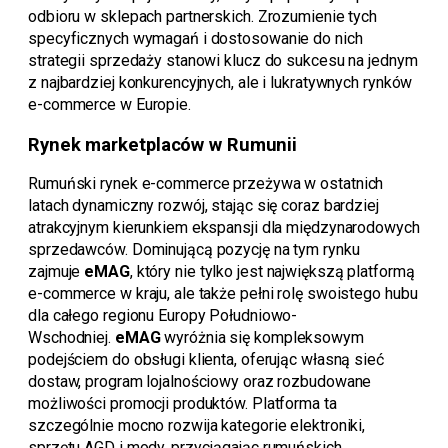
odbioru w sklepach partnerskich. Zrozumienie tych
specyficznych wymagań i dostosowanie do nich
strategii sprzedaży stanowi klucz do sukcesu na jednym
z najbardziej konkurencyjnych, ale i lukratywnych rynków
e-commerce w Europie.
Rynek marketplaców w Rumunii
Rumuński rynek e-commerce przeżywa w ostatnich
latach dynamiczny rozwój, stając się coraz bardziej
atrakcyjnym kierunkiem ekspansji dla międzynarodowych
sprzedawców. Dominującą pozycję na tym rynku
zajmuje
eMAG
, który nie tylko jest największą platformą
e-commerce w kraju, ale także pełni rolę swoistego hubu
dla całego regionu Europy Południowo-
Wschodniej.
eMAG
wyróżnia się kompleksowym
podejściem do obsługi klienta, oferując własną sieć
dostaw, program lojalnościowy oraz rozbudowane
możliwości promocji produktów. Platforma ta
szczególnie mocno rozwija kategorie elektroniki,
sprzętu AGD i mody, przyciągając rumuńskich