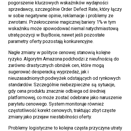
pogorszenie kluczowych wskaźników wydajności
sprzedawcy, szczególnie Order Defect Rate, który łączy
w sobie negatywne opinie, reklamacje i problemy ze
zwrotami. Przekroczenie magicznej bariery 1% w tym
wskaźniku może spowodować niemal natychmiastową
utratę pozycji w BuyBoxie, nawet jeśli pozostałe
parametry oferty pozostają konkurencyjne.
Nagłe zmiany w polityce cenowej stanowią kolejne
ryzyko. Algorytm Amazona podchodzi z nieufnością do
zarówno drastycznych obniżek cen, które mogą
sugerować desperacką wyprzedaż, jak i
nieuzasadnionych podwyżek odstających od rynkowych
standardów. Szczególnie niebezpieczne są sytuacje,
gdy cena produktu znacznie odbiega od średniej
platformowej, co może zostać odebrane jako naruszenie
parytetu cenowego. System monitoruje również
częstotliwość korekt cenowych, traktując zbyt częste
zmiany jako przejaw niestabilności oferty.
Problemy logistyczne to kolejna częsta przyczyna utraty