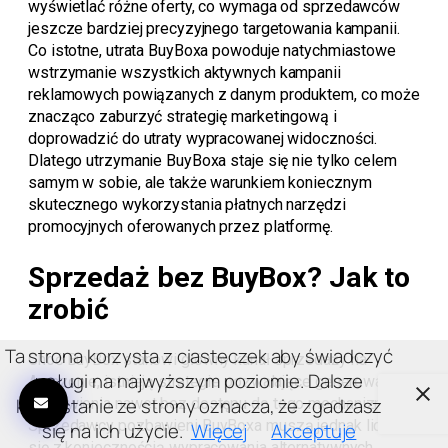
wyświetlać różne oferty, co wymaga od sprzedawców
jeszcze bardziej precyzyjnego targetowania kampanii.
Co istotne, utrata BuyBoxa powoduje natychmiastowe
wstrzymanie wszystkich aktywnych kampanii
reklamowych powiązanych z danym produktem, co może
znacząco zaburzyć strategię marketingową i
doprowadzić do utraty wypracowanej widoczności.
Dlatego utrzymanie BuyBoxa staje się nie tylko celem
samym w sobie, ale także warunkiem koniecznym
skutecznego wykorzystania płatnych narzędzi
promocyjnych oferowanych przez platformę.
Sprzedaż bez BuyBox? Jak to
zrobić
Ta strona korzysta z ciasteczek aby świadczyć
Choć BuyBox stanowi główny kanał sprzedaży na
usługi na najwyższym poziomie. Dalsze
Amazonie, istnieją strategie pozwalające generować
korzystanie ze strony oznacza, że zgadzasz
zamówienia nawet bez dostępu do tego mechanizmu.
Sprzedawcy pozbawieni BuyBoxa muszą jednak liczyć
się na ich użycie.
Więcej
Akceptuje
się z koniecznością wypracowania alternatywnych