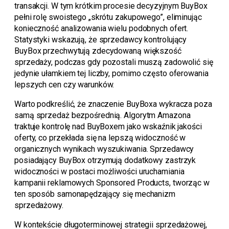
transakcji. W tym krótkim procesie decyzyjnym BuyBox
pełni rolę swoistego „skrótu zakupowego”, eliminując
konieczność analizowania wielu podobnych ofert.
Statystyki wskazują, że sprzedawcy kontrolujący
BuyBox przechwytują zdecydowaną większość
sprzedaży, podczas gdy pozostali muszą zadowolić się
jedynie ułamkiem tej liczby, pomimo często oferowania
lepszych cen czy warunków.
Warto podkreślić, że znaczenie BuyBoxa wykracza poza
samą sprzedaż bezpośrednią. Algorytm Amazona
traktuje kontrolę nad BuyBoxem jako wskaźnik jakości
oferty, co przekłada się na lepszą widoczność w
organicznych wynikach wyszukiwania. Sprzedawcy
posiadający BuyBox otrzymują dodatkowy zastrzyk
widoczności w postaci możliwości uruchamiania
kampanii reklamowych Sponsored Products, tworząc w
ten sposób samonapędzający się mechanizm
sprzedażowy.
W kontekście długoterminowej strategii sprzedażowej,