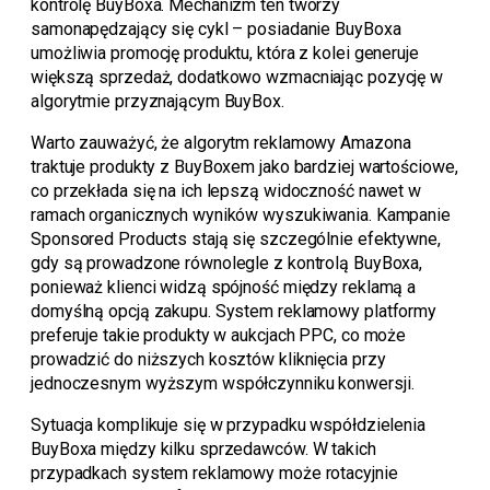
kontrolę BuyBoxa. Mechanizm ten tworzy
samonapędzający się cykl – posiadanie BuyBoxa
umożliwia promocję produktu, która z kolei generuje
większą sprzedaż, dodatkowo wzmacniając pozycję w
algorytmie przyznającym BuyBox.
Warto zauważyć, że algorytm reklamowy Amazona
traktuje produkty z BuyBoxem jako bardziej wartościowe,
co przekłada się na ich lepszą widoczność nawet w
ramach organicznych wyników wyszukiwania. Kampanie
Sponsored Products stają się szczególnie efektywne,
gdy są prowadzone równolegle z kontrolą BuyBoxa,
ponieważ klienci widzą spójność między reklamą a
domyślną opcją zakupu. System reklamowy platformy
preferuje takie produkty w aukcjach PPC, co może
prowadzić do niższych kosztów kliknięcia przy
jednoczesnym wyższym współczynniku konwersji.
Sytuacja komplikuje się w przypadku współdzielenia
BuyBoxa między kilku sprzedawców. W takich
przypadkach system reklamowy może rotacyjnie