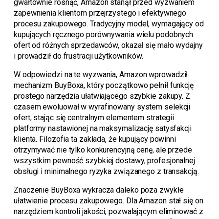
gwałtownie rosnąć, Amazon stanął przed wyzwaniem
zapewnienia klientom przejrzystego i efektywnego
procesu zakupowego. Tradycyjny model, wymagający od
kupujących ręcznego porównywania wielu podobnych
ofert od różnych sprzedawców, okazał się mało wydajny
i prowadził do frustracji użytkowników.
W odpowiedzi na te wyzwania, Amazon wprowadził
mechanizm BuyBoxa, który początkowo pełnił funkcję
prostego narzędzia ułatwiającego szybkie zakupy. Z
czasem ewoluował w wyrafinowany system selekcji
ofert, stając się centralnym elementem strategii
platformy nastawionej na maksymalizację satysfakcji
klienta. Filozofia ta zakłada, że kupujący powinni
otrzymywać nie tylko konkurencyjną cenę, ale przede
wszystkim pewność szybkiej dostawy, profesjonalnej
obsługi i minimalnego ryzyka związanego z transakcją.
Znaczenie BuyBoxa wykracza daleko poza zwykłe
ułatwienie procesu zakupowego. Dla Amazon stał się on
narzędziem kontroli jakości, pozwalającym eliminować z