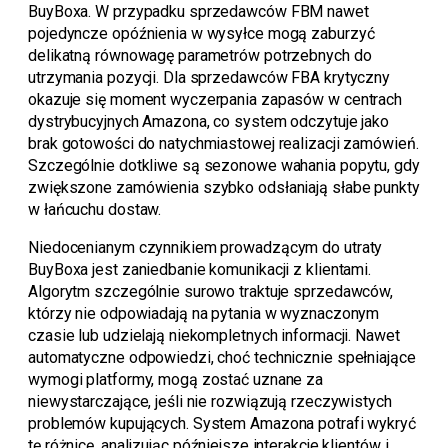
BuyBoxa. W przypadku sprzedawców FBM nawet
pojedyncze opóźnienia w wysyłce mogą zaburzyć
delikatną równowagę parametrów potrzebnych do
utrzymania pozycji. Dla sprzedawców FBA krytyczny
okazuje się moment wyczerpania zapasów w centrach
dystrybucyjnych Amazona, co system odczytuje jako
brak gotowości do natychmiastowej realizacji zamówień.
Szczególnie dotkliwe są sezonowe wahania popytu, gdy
zwiększone zamówienia szybko odsłaniają słabe punkty
w łańcuchu dostaw.
Niedocenianym czynnikiem prowadzącym do utraty
BuyBoxa jest zaniedbanie komunikacji z klientami.
Algorytm szczególnie surowo traktuje sprzedawców,
którzy nie odpowiadają na pytania w wyznaczonym
czasie lub udzielają niekompletnych informacji. Nawet
automatyczne odpowiedzi, choć technicznie spełniające
wymogi platformy, mogą zostać uznane za
niewystarczające, jeśli nie rozwiązują rzeczywistych
problemów kupujących. System Amazona potrafi wykryć
tę różnicę, analizując późniejsze interakcje klientów i