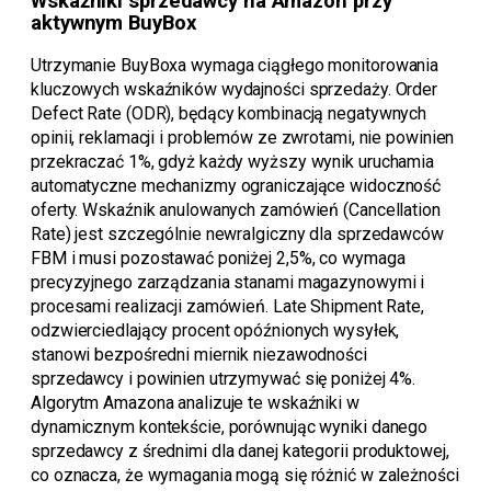
Wskaźniki sprzedawcy na Amazon przy
aktywnym BuyBox
Utrzymanie BuyBoxa wymaga ciągłego monitorowania
kluczowych wskaźników wydajności sprzedaży. Order
Defect Rate (ODR), będący kombinacją negatywnych
opinii, reklamacji i problemów ze zwrotami, nie powinien
przekraczać 1%, gdyż każdy wyższy wynik uruchamia
automatyczne mechanizmy ograniczające widoczność
oferty. Wskaźnik anulowanych zamówień (Cancellation
Rate) jest szczególnie newralgiczny dla sprzedawców
FBM i musi pozostawać poniżej 2,5%, co wymaga
precyzyjnego zarządzania stanami magazynowymi i
procesami realizacji zamówień. Late Shipment Rate,
odzwierciedlający procent opóźnionych wysyłek,
stanowi bezpośredni miernik niezawodności
sprzedawcy i powinien utrzymywać się poniżej 4%.
Algorytm Amazona analizuje te wskaźniki w
dynamicznym kontekście, porównując wyniki danego
sprzedawcy z średnimi dla danej kategorii produktowej,
co oznacza, że wymagania mogą się różnić w zależności