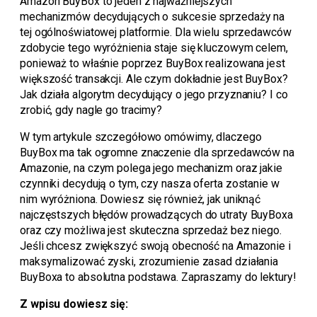
Amazon BuyBox to jeden z najważniejszych
mechanizmów decydujących o sukcesie sprzedaży na
tej ogólnoświatowej platformie. Dla wielu sprzedawców
zdobycie tego wyróżnienia staje się kluczowym celem,
ponieważ to właśnie poprzez BuyBox realizowana jest
większość transakcji. Ale czym dokładnie jest BuyBox?
Jak działa algorytm decydujący o jego przyznaniu? I co
zrobić, gdy nagle go tracimy?
W tym artykule szczegółowo omówimy, dlaczego
BuyBox ma tak ogromne znaczenie dla sprzedawców na
Amazonie, na czym polega jego mechanizm oraz jakie
czynniki decydują o tym, czy nasza oferta zostanie w
nim wyróżniona. Dowiesz się również, jak uniknąć
najczęstszych błędów prowadzących do utraty BuyBoxa
oraz czy możliwa jest skuteczna sprzedaż bez niego.
Jeśli chcesz zwiększyć swoją obecność na Amazonie i
maksymalizować zyski, zrozumienie zasad działania
BuyBoxa to absolutna podstawa. Zapraszamy do lektury!
Z wpisu dowiesz się: